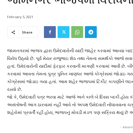
February 5, 2021
Share
જામનગરમાં ભાજપ દ્વારા ઉમેદવારોની યાદી જાહેર કરવામાં આવ્યા બાદ વિર
વિરોધ ઉઠ્યો છે. પૂર્વ મેયર રાજુભાઇ શેઠ તથા તેમના સમર્થકો આજે સવા
હતાં. ઉમેદવારોની યાદીમાં ફેરફાર કરવાની માગણી કરવામાં આવી છે. 
કરવામાં આવતા તેમના પુત્ર પુનિત ખાણધર આજે કોંગ્રેસમાં જોડાઇ ગયા
કોંગ્રેસમાં જોડાઇ ગયા હતાં. આમ શહેર ભાજપમાં ટિકીટ કાપણીને લઇને
રહ્યો છે.
જો કે, ઉમેદવારી પત્ર ભરવા માટે આજે અને કાલે બે દિવસ બાકી હોય કં
અસંતોષની આગ ઠારવામાં નહીં આવે તો અપક્ષ ઉમેદવારી નોંધાવવાના
શહેરોમાં પ્રવર્તી રહી હોય, ભાજપનું મોવડી મંડળ પણ સક્રિય થયું છે અ
- Advert