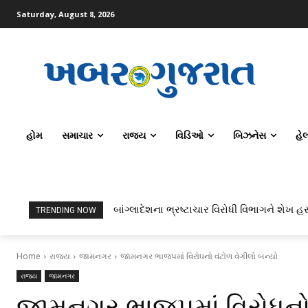
Saturday, August 8, 2026
હોમ
સમાચાર
રાજ્ય
વિડિઓ
બિઝનેસ
હે
બાંગ્લાદેશના ભ્રષ્ટાચાર વિરોધી વિભાગને શેખ હસ
TRENDING NOW
Home
રાજ્ય
જામનગર
જામનગર ભાજપમાં વિરોધનો વંટોળ વેગીલો બન્યો
રાજ્ય
જામનગર
જામનગર ભાજપમાં વિરોધનો 