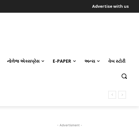
Advertise with us
નોલેજ એક્સપ્રેસ
E-PAPER
અન્ય
વેબ સ્ટોરી
- Advertisment -