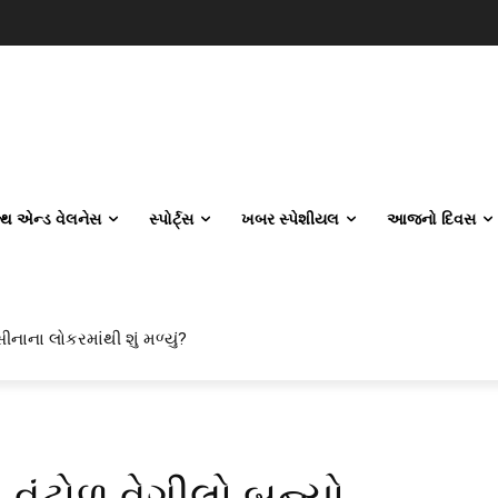
લ્થ એન્ડ વેલનેસ
સ્પોર્ટ્સ
ખબર સ્પેશીયલ
આજનો દિવસ
ીનાના લોકરમાંથી શું મળ્યું?
વંટોળ વેગીલો બન્યો