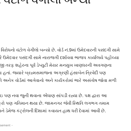
ોધનો વંટોળ વેગીલો બન્યો છે. વોર્ડ નં.9માં ઉમેદવારની પસંદગી સામે
રે ઉમેદવાર પસંદગી સામે નારાજગી દર્શાવવા ભાજપ કાર્યાલયે પહોંચ્યા
બીજી તરફ શહેરના પૂર્વ ડેપ્યુટી મેયર મનસુખ ખાણધરની અવગણના
 હતાં. જ્યારે બ્રહ્મસમાજના અગ્રણી હંસાબેન ત્રિવેદી પણ
 અનેક વોર્ડમાં આગેવાનો અને કાર્યકરોમાં ભારે અસંતોષ જોવા મળી
ઇ પણ નવા જુની થવાના એંધાણ સાંપડી રહ્યા છે. પક્ષ દ્વારા આ
 ચક્રો પણ ગતિમાન થયા છે. જામનગર જેવી સ્થિતિ લગભગ તમામ
ને ડેમેજ કંટ્રોલની દિશામાં કવાયત હાથ ધરી દેવામાં આવી છે.
isement -