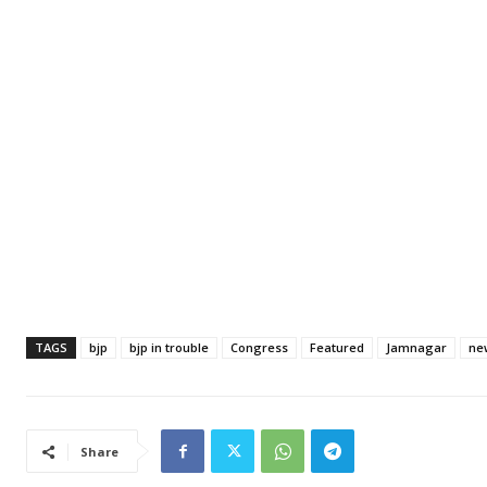
TAGS
bjp
bjp in trouble
Congress
Featured
Jamnagar
ne
Share