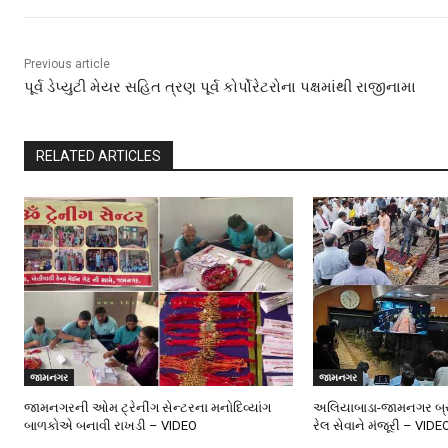
Previous article
પૂર્વ ડેપ્યુટી મેયર સહિત ત્રણ પૂર્વ કોર્પોરેટરોના પક્ષમાંથી રાજીનામા
RELATED ARTICLES
જામનગર
જામનગર
જામનગરની ઓમ ટ્રેનીંગ સેન્ટરના મનોદિવ્યાંગ
અલિયાબાડા-જામનગર બ્રો
બાળકોએ બનાવી રાખડી – VIDEO
રેલ સેવાને મંજૂરી – VIDE