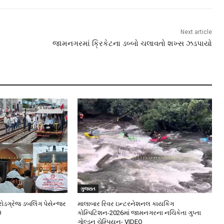
Next article
જામનગરમાં ક્રિકેટના ડબ્બો ચલાવતો શખ્સ ઝડપાયો
ગુજરાત
ડગ્રેજ ડબલિંગ પેસેન્જર
માલાબાર રિવર ઇન્ટરનેશનલ કાયકિંગ
O
કોમ્પિટિશન-2026માં જામનગરના નચિકેતા ગુપ્તા
ગોલ્ડન ચેમ્પિયન- VIDEO