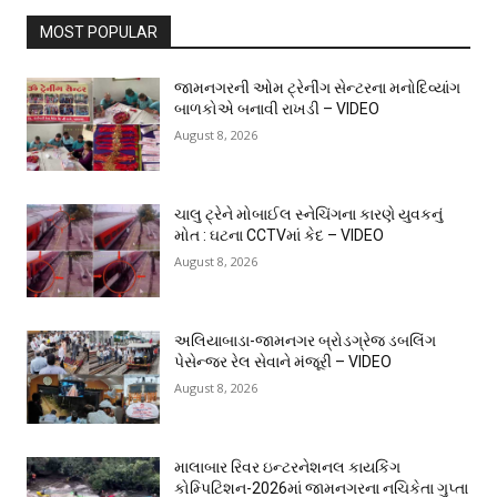
MOST POPULAR
જામનગરની ઓમ ટ્રેનીંગ સેન્ટરના મનોદિવ્યાંગ
બાળકોએ બનાવી રાખડી – VIDEO
August 8, 2026
ચાલુ ટ્રેને મોબાઈલ સ્નેચિંગના કારણે યુવકનું
મોત : ઘટના CCTVમાં કેદ – VIDEO
August 8, 2026
અલિયાબાડા-જામનગર બ્રોડગ્રેજ ડબલિંગ
પેસેન્જર રેલ સેવાને મંજૂરી – VIDEO
August 8, 2026
માલાબાર રિવર ઇન્ટરનેશનલ કાયકિંગ
કોમ્પિટિશન-2026માં જામનગરના નચિકેતા ગુપ્તા