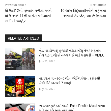
Previous article
Next article
ધો.9થી12ની પ્રથમ પરીક્ષા અને
10 લાખ વિદ્યાર્થીઓને મફતમાં
ધો.9 અને 11ની વાર્ષિક પરીક્ષાની
અપાશે ટેબલેટ, આ છે નિયમો
તારીખો જાહેર
RELATED ARTICLES
રોડ પર ઢોળાયું હજારો લીટર મોંઘુ તેલ ! મફતમાં
તેલ લૂંટવા લોકો વચ્ચે થઈ ભારે પડાપડી – VIDEO
July 30, 2026
રાષ્ટ્રીય
સાવધાન ! ઇન્સ્ટન્ટ લોન એપ્લિકેશન ફ્રોડથી
કેવી રીતે બચશો ? જાણો…
July 24, 2026
રાષ્ટ્રીય
સાયબર ફ્રોડથી બચો: Fake Profile રિપોર્ટ કરવા
માટે આટલું ખાસ યાદ રાખો