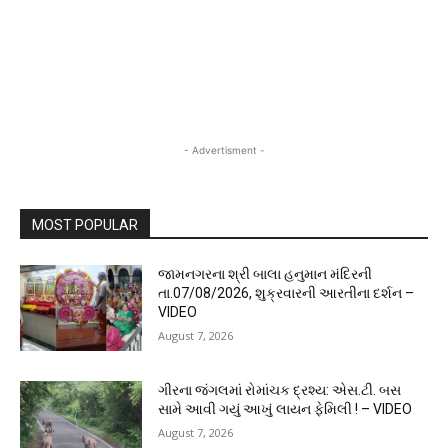
- Advertisment -
MOST POPULAR
જામનગરના શ્રી બાલા હનુમાન મંદિરની
તા.07/08/2026, શુક્રવારની આરતીના દર્શન –
VIDEO
August 7, 2026
ગીરના જંગલમાં રોમાંચક દ્રશ્ય: એસ.ટી. બસ
સામે આવી ગયું આખું લાયન ફેમિલી ! – VIDEO
August 7, 2026