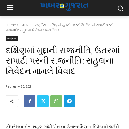
Home
સમાચાર
રાષ્ટ્રીય
દક્ષિણમાં મુદ્દાની રાજનીતિ, ઉતરમાં સપાટી પરની
રાજનીતિ: રાહુલના નિવેદન મામલે વિવાદ
રાષ્ટ્રીય
દક્ષિણમાં મુદ્દાની રાજનીતિ, ઉતરમાં
સપાટી પરની રાજનીતિ: રાહુલના
નિવેદન મામલે વિવાદ
February 25, 2021
કોંગ્રેસના નેતા રાહુલ ગાંધી પોતાના ઉત્તર-દક્ષિણના નિવેદનને લઈને