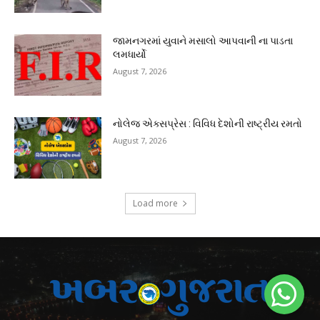
જામનગરમાં યુવાને મસાલો આપવાની ના પાડતા
લમધાર્યો
August 7, 2026
નોલેજ એક્સપ્રેસ : વિવિધ દેશોની રાષ્ટ્રીય રમતો
August 7, 2026
Load more