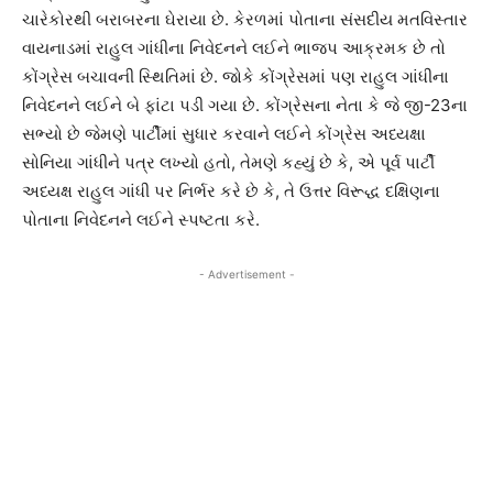
ચારેકોરથી બરાબરના ઘેરાયા છે. કેરળમાં પોતાના સંસદીય મતવિસ્તાર
વાયનાડમાં રાહુલ ગાંધીના નિવેદનને લઈને ભાજપ આક્રમક છે તો
કોંગ્રેસ બચાવની સ્થિતિમાં છે. જોકે કોંગ્રેસમાં પણ રાહુલ ગાંધીના
નિવેદનને લઈને બે ફાંટા પડી ગયા છે. કોંગ્રેસના નેતા કે જે જી-23ના
સભ્યો છે જેમણે પાર્ટીમાં સુધાર કરવાને લઈને કોંગ્રેસ અધ્યક્ષા
સોનિયા ગાંધીને પત્ર લખ્યો હતો, તેમણે કહ્યું છે કે, એ પૂર્વ પાર્ટી
અધ્યક્ષ રાહુલ ગાંધી પર નિર્ભર કરે છે કે, તે ઉત્તર વિરૂદ્ધ દક્ષિણના
પોતાના નિવેદનને લઈને સ્પષ્ટતા કરે.
- Advertisement -