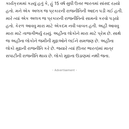
કાર્યક્રમમાં કહ્યું હતું કે, હું 15 વર્ષ સુધી ઉત્તર ભારતમાં સાંસદ રહ્યો
હતો. મને એક અલગ જ પ્રકારની રાજનીતિની આદત પડી ગઈ હતી.
મારે ત્યાં એક અલગ જ પ્રકારની રાજનીતિનો સામનો કરવો પડ્યો
હતો. કેરળ આવવુ મારા માટે એકદમ નવી બાબત હતી. અહીં આવવુ
મારા માટે તાજગીભર્યુ રહ્યું. અહીંના લોકોને મારા માટે પ્રેમ છે. સાથે
જ અહીંના લોકોને જમીની મુદ્દાઓને લઈને સમજણ છે. અહીંના
લોકો મુદ્દાની રાજનીતિ કરે છે. જ્યારે ત્યાં (ઉત્તર ભારત)માં માત્ર
સપાટીની રાજનીતિ થાય છે. લોકો મુદ્દાના ઉંડાણમાં નથી જતા.
- Advertisement -