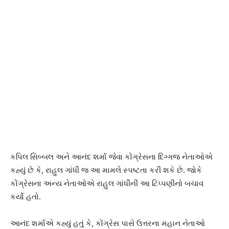
કપિલ સિબ્બલ અને આનંદ શર્મા જેવા કોંગ્રેસના દિગ્ગજ નેતાઓએ
કહ્યું છે કે, રાહુલ ગાંધી જ આ મામલે સ્પષ્ટતા કરી શકે છે. જોકે
કોંગ્રેસના અન્ય નેતાઓએ રાહુલ ગાંધીની આ ટિપ્પણીનો બચાવ
કર્યો હતો.
આનંદ શર્માએ કહ્યું હતું કે, કોંગ્રેસ પાસે ઉત્તરના મહાન નેતાઓ