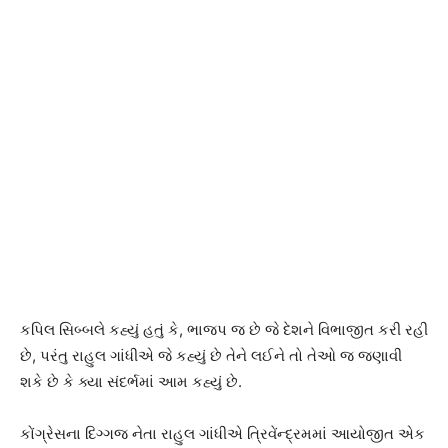
કપિલ સિબ્બલે કહ્યું હતું કે, ભાજપ જ છે જે દેશને વિભાજીત કરી રહી
છે, પરંતુ રાહુલ ગાંધીએ જે કહ્યું છે તેને લઈને તો તેઓ જ જણાવી
શકે છે કે ક્યા સંદર્ભમાં આમ કહ્યું છે.
કોંગ્રેસના દિગ્ગજ નેતા રાહુલ ગાંધીએ ત્રિવેંન્દ્રમમાં આયોજીત એક