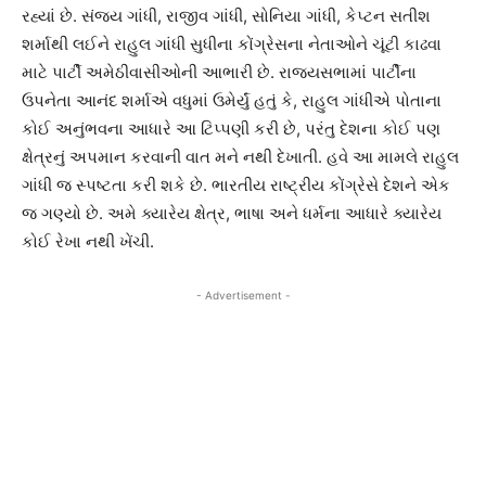
રહ્યાં છે. સંજય ગાંધી, રાજીવ ગાંધી, સોનિયા ગાંધી, કેપ્ટન સતીશ
શર્માથી લઈને રાહુલ ગાંધી સુધીના કોંગ્રેસના નેતાઓને ચૂંટી કાઢવા
માટે પાર્ટી અમેઠીવાસીઓની આભારી છે. રાજ્યસભામાં પાર્ટીના
ઉપનેતા આનંદ શર્માએ વધુમાં ઉમેર્યું હતું કે, રાહુલ ગાંધીએ પોતાના
કોઈ અનુંભવના આધારે આ ટિપ્પણી કરી છે, પરંતુ દેશના કોઈ પણ
ક્ષેત્રનું અપમાન કરવાની વાત મને નથી દેખાતી. હવે આ મામલે રાહુલ
ગાંધી જ સ્પષ્ટતા કરી શકે છે. ભારતીય રાષ્ટ્રીય કોંગ્રેસે દેશને એક
જ ગણ્યો છે. અમે ક્યારેય ક્ષેત્ર, ભાષા અને ધર્મના આધારે ક્યારેય
કોઈ રેખા નથી ખેંચી.
- Advertisement -