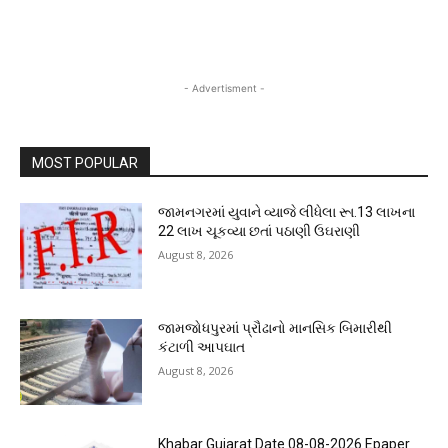
- Advertisment -
MOST POPULAR
જામનગરમાં યુવાને વ્યાજે લીધેલા રૂા.13 લાખના
22 લાખ ચૂકવ્યા છતાં પઠાણી ઉઘરાણી
August 8, 2026
જામજોધપુરમાં પ્રૌઢાનો માનસિક બિમારીથી
કંટાળી આપઘાત
August 8, 2026
Khabar Gujarat Date 08-08-2026 Epaper