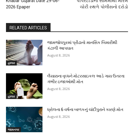
Khabar Gujarat Date 29-06-
પીપરટોડાની સીમમાંથી મોરમ
2026 Epaper
ચોરી સ્થળે પોલીસનો દરોડો
RELATED ARTICLES
જામજોધપુરમાં પ્રૌઢાનો માનસિક બિમારીથી
કંટાળી આપઘાત
August 8, 2026
હાલાર
લૈયારાના વૃઘ્ધને મોટરસાઇકલ આડે ગાય ઉતરતા
ગંભીર ઇજાઓથી મોત
August 8, 2026
હાલાર
ધ્રોલના 6 વર્ષના બાળકનું ચાંદીપુરાને કારણે મોત
August 8, 2026
જામનગર