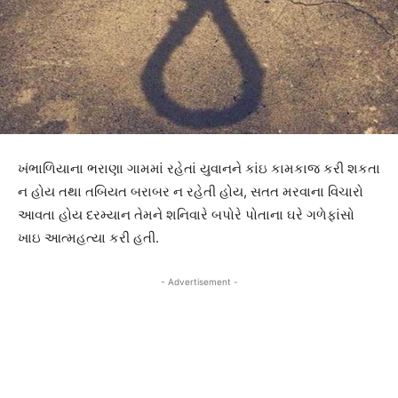
ખંભાળિયાના ભરાણા ગામમાં રહેતાં યુવાનને કાંઇ કામકાજ કરી શકતા
ન હોય તથા તબિયત બરાબર ન રહેતી હોય, સતત મરવાના વિચારો
આવતા હોય દરમ્યાન તેમને શનિવારે બપોરે પોતાના ઘરે ગળેફાંસો
ખાઇ આત્મહત્યા કરી હતી.
- Advertisement -