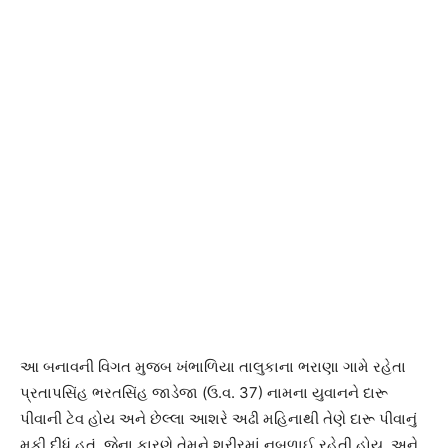
આ બનાવની વિગત મુજબ ખંભાળિયા તાલુકાના ભરાણા ગામે રહેતા
પ્રતાપસિંહ ભરતસિંહ જાડેજા (ઉ.વ. 37) નામના યુવાનને દારૂ
પીવાની ટેવ હોય અને છેલ્લા આશરે અઢી મહિનાથી તેણે દારૂ પીવાનું
મૂકી દીધું હતું. જેના કારણે તેમને શરીરમાં નબળાઈ રહેતી હોય, અને