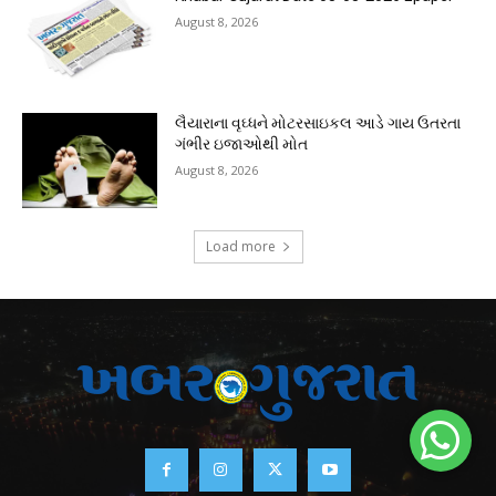
August 8, 2026
લૈયારાના વૃઘ્ધને મોટરસાઇકલ આડે ગાય ઉતરતા
ગંભીર ઇજાઓથી મોત
August 8, 2026
Load more