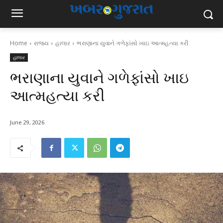
Home
રાજ્ય
હાલાર
ભરાણાના યુવાને ગળેફાંસો ખાઇ આત્મહત્યા કરી
હાલાર
ભરાણાના યુવાને ગળેફાંસો ખાઇ
આત્મહત્યા કરી
June 29, 2026