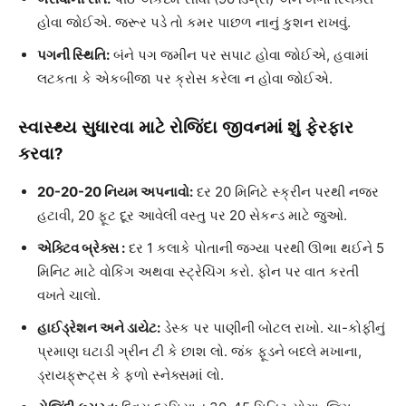
હોવા જોઈએ. જરૂર પડે તો કમર પાછળ નાનું કુશન રાખવું.
પગની સ્થિતિ:
બંને પગ જમીન પર સપાટ હોવા જોઈએ, હવામાં
લટકતા કે એકબીજા પર ક્રોસ કરેલા ન હોવા જોઈએ.
સ્વાસ્થ્ય સુધારવા માટે રોજિંદા જીવનમાં શું ફેરફાર
કરવા?
20-20-20 નિયમ અપનાવો:
દર 20 મિનિટે સ્ક્રીન પરથી નજર
હટાવી, 20 ફૂટ દૂર આવેલી વસ્તુ પર 20 સેકન્ડ માટે જુઓ.
એક્ટિવ બ્રેક્સ :
દર 1 કલાકે પોતાની જગ્યા પરથી ઊભા થઈને 5
મિનિટ માટે વોકિંગ અથવા સ્ટ્રેચિંગ કરો. ફોન પર વાત કરતી
વખતે ચાલો.
હાઈડ્રેશન અને ડાયેટ:
ડેસ્ક પર પાણીની બોટલ રાખો. ચા-કોફીનું
પ્રમાણ ઘટાડી ગ્રીન ટી કે છાશ લો. જંક ફૂડને બદલે મખાના,
ડ્રાયફ્રૂટ્સ કે ફળો સ્નેક્સમાં લો.