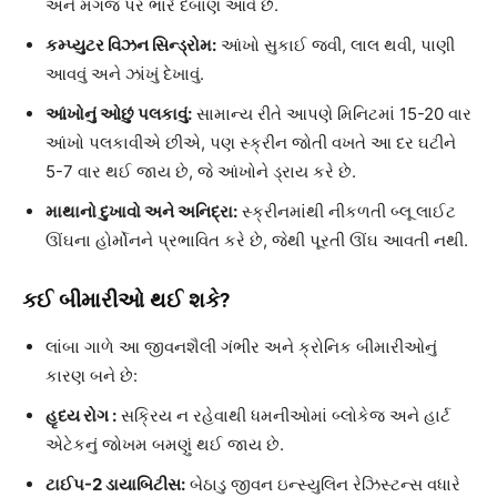
અને મગજ પર ભારે દબાણ આવે છે.
કમ્પ્યુટર વિઝન સિન્ડ્રોમ:
આંખો સુકાઈ જવી, લાલ થવી, પાણી
આવવું અને ઝાંખું દેખાવું.
આંખોનું ઓછું પલકાવું:
સામાન્ય રીતે આપણે મિનિટમાં 15-20 વાર
આંખો પલકાવીએ છીએ, પણ સ્ક્રીન જોતી વખતે આ દર ઘટીને
5-7 વાર થઈ જાય છે, જે આંખોને ડ્રાય કરે છે.
માથાનો દુખાવો અને અનિદ્રા:
સ્ક્રીનમાંથી નીકળતી બ્લૂ લાઈટ
ઊંઘના હોર્મોનને પ્રભાવિત કરે છે, જેથી પૂરતી ઊંઘ આવતી નથી.
કઈ બીમારીઓ થઈ શકે?
લાંબા ગાળે આ જીવનશૈલી ગંભીર અને ક્રોનિક બીમારીઓનું
કારણ બને છે:
હૃદય રોગ :
સક્રિય ન રહેવાથી ધમનીઓમાં બ્લોકેજ અને હાર્ટ
એટેકનું જોખમ બમણું થઈ જાય છે.
ટાઈપ-2 ડાયાબિટીસ:
બેઠાડુ જીવન ઇન્સ્યુલિન રેઝિસ્ટન્સ વધારે