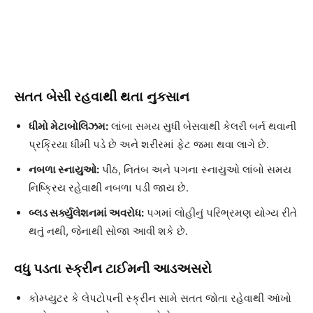
સતત બેસી રહવાથી થતા નુકસાન
ધીમો મેટાબોલિઝમ:
લાંબા સમય સુધી બેસવાથી કેલરી બર્ન થવાની
પ્રક્રિયા ધીમી પડે છે અને શરીરમાં ફેટ જમા થવા લાગે છે.
નબળા સ્નાયુઓ:
પીઠ, નિતંબ અને પગના સ્નાયુઓ લાંબો સમય
નિષ્ક્રિય રહેવાથી નબળા પડી જાય છે.
બ્લડ સર્ક્યુલેશનમાં અવરોધ:
પગમાં લોહીનું પરિભ્રમણ યોગ્ય રીતે
થતું નથી, જેનાથી સોજા આવી શકે છે.
વધુ પડતા સ્ક્રીન ટાઈમની આડઅસરો
કોમ્પ્યુટર કે લેપટોપની સ્ક્રીન સામે સતત જોતા રહેવાથી આંખો