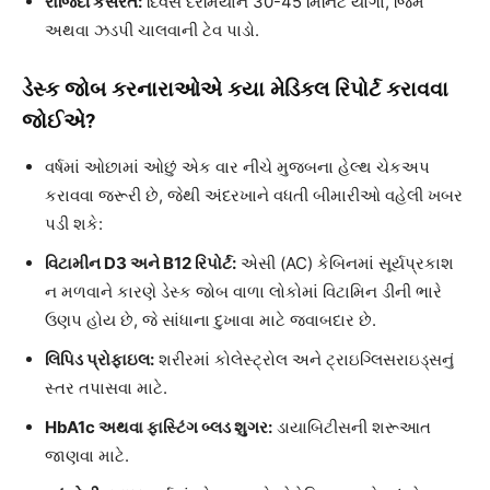
રોજિંદી કસરત:
દિવસ દરમિયાન 30-45 મિનિટ યોગા, જિમ
અથવા ઝડપી ચાલવાની ટેવ પાડો.
ડેસ્ક જોબ કરનારાઓએ કયા મેડિકલ રિપોર્ટ કરાવવા
જોઈએ?
વર્ષમાં ઓછામાં ઓછું એક વાર નીચે મુજબના હેલ્થ ચેકઅપ
કરાવવા જરૂરી છે, જેથી અંદરખાને વધતી બીમારીઓ વહેલી ખબર
પડી શકે:
વિટામીન D3 અને B12 રિપોર્ટ:
એસી (AC) કેબિનમાં સૂર્યપ્રકાશ
ન મળવાને કારણે ડેસ્ક જોબ વાળા લોકોમાં વિટામિન ડીની ભારે
ઉણપ હોય છે, જે સાંધાના દુખાવા માટે જવાબદાર છે.
લિપિડ પ્રોફાઇલ:
શરીરમાં કોલેસ્ટ્રોલ અને ટ્રાઇગ્લિસરાઇડ્સનું
સ્તર તપાસવા માટે.
HbA1c અથવા ફાસ્ટિંગ બ્લડ શુગર:
ડાયાબિટીસની શરૂઆત
જાણવા માટે.