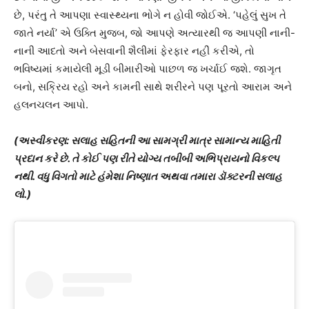
છે, પરંતુ તે આપણા સ્વાસ્થ્યના ભોગે ન હોવી જોઈએ. ‘પહેલું સુખ તે
જાતે નર્યા’ એ ઉક્તિ મુજબ, જો આપણે અત્યારથી જ આપણી નાની-
નાની આદતો અને બેસવાની શૈલીમાં ફેરફાર નહીં કરીએ, તો
ભવિષ્યમાં કમાયેલી મૂડી બીમારીઓ પાછળ જ ખર્ચાઈ જશે. જાગૃત
બનો, સક્રિય રહો અને કામની સાથે શરીરને પણ પૂરતો આરામ અને
હલનચલન આપો.
(અસ્વીકરણ: સલાહ સહિતની આ સામગ્રી માત્ર સામાન્ય માહિતી
પ્રદાન કરે છે. તે કોઈ પણ રીતે યોગ્ય તબીબી અભિપ્રાયનો વિકલ્પ
નથી. વધુ વિગતો માટે હંમેશા નિષ્ણાત અથવા તમારા ડૉક્ટરની સલાહ
લો.)