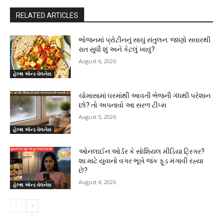
RELATED ARTICLES
ભોજનમાં પ્રોટીનનું સાચું સંતુલન: જાણો સવારથી
રાત સુધી શું અને કેટલું ખાવું?
August 6, 2026
હેલ્થ એન્ડ વેલનેસ
ચોમાસામાં ઘરમાંથી આવતી ભેજની ગંધથી પરેશાન
છો? તો અપનાવો આ સરળ ટીપ્સ
August 5, 2026
હેલ્થ એન્ડ વેલનેસ
ઓનલાઈન ઓર્ડર કે સોશિયલ મીડિયા ટ્રિગર?
શા માટે યુવાનો વગર ભૂખે જંક ફૂડ મંગાવી રહ્યા
છે?
August 4, 2026
હેલ્થ એન્ડ વેલનેસ