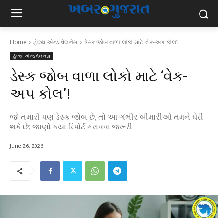
Home
હેલ્થ એન્ડ વેલનેસ
ડેસ્ક જોબ વાળા લોકો માટે ‘વેક-અપ કોલ’!
હેલ્થ એન્ડ વેલનેસ
ડેસ્ક જોબ વાળા લોકો માટે ‘વેક-
અપ કોલ’!
જો તમારી પણ ડેસ્ક જોબ છે, તો આ ગંભીર બીમારીઓ તમને ઘેરી
શકે છે; જાણો કયા રિપોર્ટ કરાવવા જરૂરી....
June 26, 2026