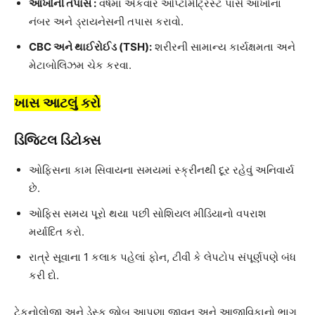
આંખોની તપાસ :
વર્ષમાં એકવાર ઓપ્ટોમેટ્રિસ્ટ પાસે આંખોના
નંબર અને ડ્રાયનેસની તપાસ કરાવો.
CBC અને થાઈરોઈડ (TSH):
શરીરની સામાન્ય કાર્યક્ષમતા અને
મેટાબોલિઝમ ચેક કરવા.
ખાસ આટલું કરો
ડિજિટલ ડિટોક્સ
ઓફિસના કામ સિવાયના સમયમાં સ્ક્રીનથી દૂર રહેવું અનિવાર્ય
છે.
ઓફિસ સમય પૂરો થયા પછી સોશિયલ મીડિયાનો વપરાશ
મર્યાદિત કરો.
રાત્રે સૂવાના 1 કલાક પહેલાં ફોન, ટીવી કે લેપટોપ સંપૂર્ણપણે બંધ
કરી દો.
ટેકનોલોજી અને ડેસ્ક જોબ આપણા જીવન અને આજીવિકાનો ભાગ