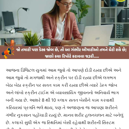
આજના ડિજિટલ યુગમાં આમ જુવો તો આપણે દોડી રહ્યા છીએ અને
આમ જુવો તો મગજથી અને સ્ક્રીન પર દોડી રહ્યા છીએ લગભગ
બેઠા બેઠા સ્ક્રીન પર સતત કામ કરી રહ્યા છીએ ત્યારે ડેસ્ક જોબ
અને લાંબો સ્ક્રીન ટાઈમ એ વ્યાવસાયિક જીવનનો અનિવાર્ય ભાગ
બની ગયા છે. આશરે 8 થી 10 કલાક સતત બેસીને કામ કરવાથી
કરિયરમાં પ્રગતિ ભલે થાય, પણ તે અજાણતા જ આપણા શરીરને
ગંભીર નુકસાન પહોંચાડી રહ્યું છે. માનવ શરીર હલનચલન માટે બનેલું
છે. કલાકો સુધી એક જ સ્થિતિમાં બેસી રહેવાથી શરીરની સિસ્ટમ