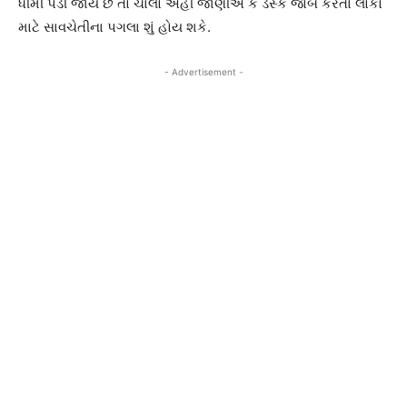
ધીમી પડી જાય છે તો ચાલો અહી જાણીએ કે ડેસ્ક જોબ કરતા લોકો
માટે સાવચેતીના પગલા શું હોય શકે.
- Advertisement -