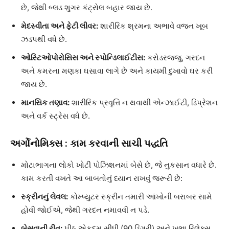
છે, જેથી બ્લડ શુગર કંટ્રોલ બહાર જાય છે.
મેદસ્વીતા અને ફેટી લીવર:
શારીરિક શ્રમના અભાવે વજન ખૂબ
ઝડપથી વધે છે.
ઓસ્ટિઓપોરોસિસ અને સ્પોન્ડિલાઈટીસ:
કરોડરજ્જુ, ગરદન
અને કમરના મણકા ઘસાવા લાગે છે અને કાયમી દુખાવો ઘર કરી
જાય છે.
માનસિક તણાવ:
શારીરિક પ્રવૃત્તિ ન થવાથી એન્ઝાઈટી, ડિપ્રેશન
અને વર્ક સ્ટ્રેસ વધે છે.
અર્ગોનોમિક્સ : કામ કરવાની સાચી પદ્ધતિ
મોટાભાગના લોકો ખોટી પોઝિશનમાં બેસે છે, જે નુકસાન વધારે છે.
કામ કરતી વખતે આ બાબતોનું ધ્યાન રાખવું જરૂરી છે:
સ્ક્રીનનું લેવલ:
કોમ્પ્યુટર સ્ક્રીન તમારી આંખોની બરાબર સામે
હોવી જોઈએ, જેથી ગરદન નમાવવી ન પડે.
બેસવાની રીત:
પીઠ એકદમ સીધી (90 ડિગ્રી) અને ખભા રિલેક્સ