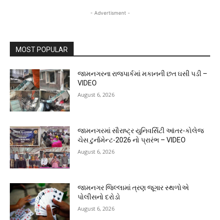
- Advertisment -
MOST POPULAR
જામનગરના રાજપાર્કમાં મકાનની છત ઘસી પડી –
VIDEO
August 6, 2026
જામનગરમાં સૌરાષ્ટ્ર યુનિવર્સિટી આંતર-કોલેજ
ચેસ ટુર્નામેન્ટ-2026 નો પ્રારંભ – VIDEO
August 6, 2026
જામનગર જિલ્લામાં ત્રણ જૂગાર સ્થળોએ
પોલીસનો દરોડો
August 6, 2026