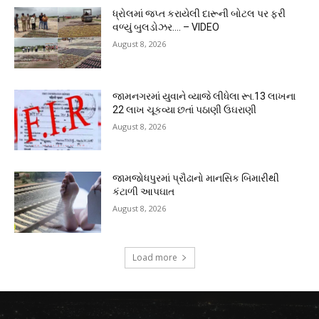
ધ્રોલમાં જપ્ત કરાયેલી દારૂની બોટલ પર ફરી
વળ્યું બુલડોઝર…. – VIDEO
August 8, 2026
જામનગરમાં યુવાને વ્યાજે લીધેલા રૂા.13 લાખના
22 લાખ ચૂકવ્યા છતાં પઠાણી ઉઘરાણી
August 8, 2026
જામજોધપુરમાં પ્રૌઢાનો માનસિક બિમારીથી
કંટાળી આપઘાત
August 8, 2026
Load more