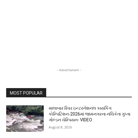
- Advertisment -
MOST POPULAR
માલાબાર રિવર ઇન્ટરનેશનલ કાયકિંગ
કોમ્પિટિશન-2026માં જામનગરના નચિકેતા ગુપ્તા
ગોલ્ડન ચેમ્પિયન- VIDEO
August 8, 2026