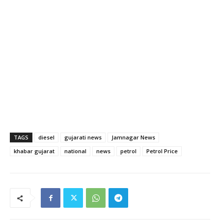
TAGS
diesel
gujarati news
Jamnagar News
khabar gujarat
national
news
petrol
Petrol Price