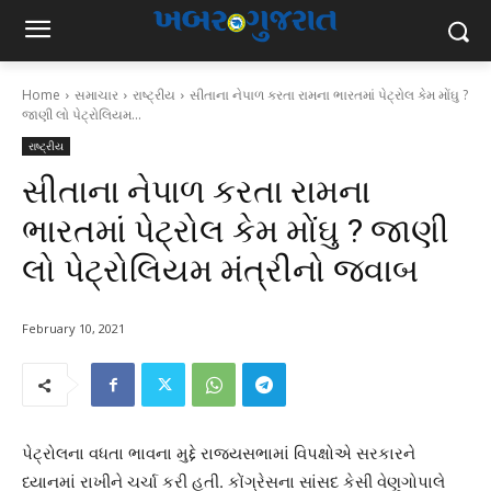
Home
સમાચાર
રાષ્ટ્રીય
સીતાના નેપાળ કરતા રામના ભારતમાં પેટ્રોલ કેમ મોંઘુ ?
જાણી લો પેટ્રોલિયમ...
રાષ્ટ્રીય
સીતાના નેપાળ કરતા રામના
ભારતમાં પેટ્રોલ કેમ મોંઘુ ? જાણી
લો પેટ્રોલિયમ મંત્રીનો જવાબ
February 10, 2021
પેટ્રોલના વધતા ભાવના મુદ્દે રાજ્યસભામાં વિપક્ષોએ સરકારને
ધ્યાનમાં રાખીને ચર્ચા કરી હતી. કોંગ્રેસના સાંસદ કેસી વેણુગોપાલે