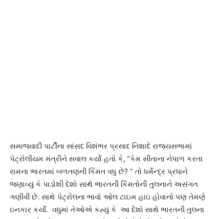
સમાજવાદી પાર્ટીના સાંસદ વિશંભર પ્રસાદ નિશાદે રાજ્યસભામાં
પેટ્રોલીયમ મંત્રીને સવાલ કર્યો હતો કે, “કેમ સીતાના નેપાળ કરતા
રામના ભારતમાં બળતણની કિંમત વધુ છે? ” તો ધર્મેન્દ્ર પ્રધાને
જણાવ્યું કે પાડોશી દેશો સાથે ભારતની કિંમતોની તુલનાને અસંગત
ગણીવી છે. સાથે પેટ્રોલના ભાવો ઓલ ટાઇમ હાઇ હોવાનો પણ તેમણે
ઇનકાર કર્યો. વધુમાં તેઓએ કહ્યું કે આ દેશો સાથે ભારતની તુલના