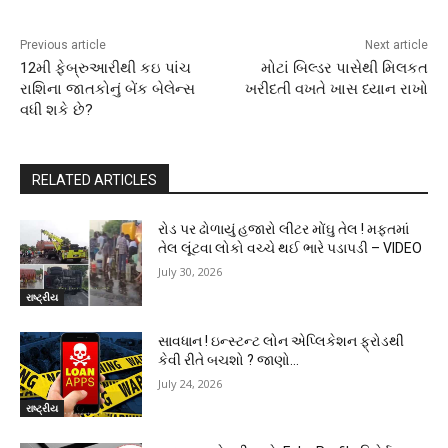
Previous article
Next article
12મી ફેબ્રુઆરીથી કઇ પાંચ
મોટાં બિલ્ડર પાસેથી મિલકત
રાશિના જાતકોનું બેંક બેલેન્સ
ખરીદતી વખતે ખાસ ધ્યાન રાખો
વધી શકે છે?
RELATED ARTICLES
રોડ પર ઢોળાયું હજારો લીટર મોંઘુ તેલ ! મફતમાં
તેલ લૂંટવા લોકો વચ્ચે થઈ ભારે પડાપડી – VIDEO
July 30, 2026
રાષ્ટ્રીય
સાવધાન ! ઇન્સ્ટન્ટ લોન એપ્લિકેશન ફ્રોડથી
કેવી રીતે બચશો ? જાણો…
July 24, 2026
રાષ્ટ્રીય