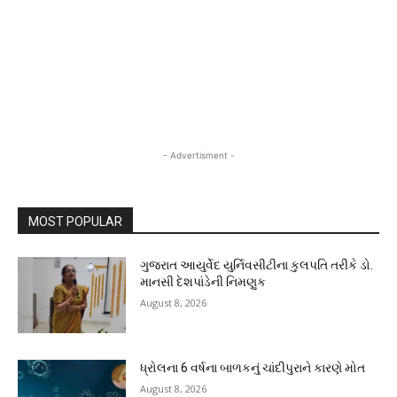
- Advertisment -
MOST POPULAR
ગુજરાત આયુર્વેદ યુર્નિવસીટીના કુલપતિ તરીકે ડો.
માનસી દેશપાંડેની નિમણુક
August 8, 2026
ધ્રોલના 6 વર્ષના બાળકનું ચાંદીપુરાને કારણે મોત
August 8, 2026