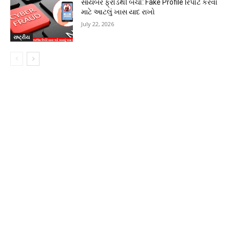
સાયબર ફ્રોડથી બચો: Fake Profile રિપોર્ટ કરવા
માટે આટલું ખાસ યાદ રાખો
July 22, 2026
રાષ્ટ્રીય