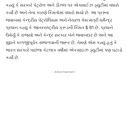
કહ્યું કે સરકારે પેટ્રોલ અને ડીઝલ પર એક્સાઈઝ ડ્યુટીમાં વધારો
કર્યો છે અને તેના કારણે કિંમતોમાં વધારો થયો છે. આ પ્રશ્નના
જવાબમાં કેન્દ્રીય પેટ્રોલિયમ અને નેચરલ ગેસ મંત્રી ધર્મેન્દ્ર
પ્રધાન કહ્યું કે આંતરરાષ્ટ્રીય ક્રૂડની કિંમત $ 61 છે. પ્રધાને
ઉમેર્યું કે રાજ્યો અને કેન્દ્ર સરકાર બંને જવાબદાર છે અને આ
મુદ્દાને કાળજીપૂર્વક સંભાળવાની જરૂર છે. તેમણે એમ કહ્યું હતું કે
ભારત સરકારે પાછલા કેટલાક વર્ષોમાં એકસાઇઝ ડ્યુટીમાં પણ ઘટાડો
કર્યો છે.
- Advertisement -