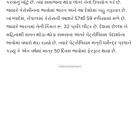
કરવાનું ખોટું છે. ત્યાં સમાજના થોડા લોકો તેનો ઉપયોગ કરે છે.
જ્યારે કેરોસીનના ભાવોમાં ભારત અને આ દેશોમાં બહુ તફાવત છે.
બાંગ્લાદેશ, નેપાળમાં કેરોસની આશરે 57થી 59 રૂપિયામાં મળે છે.
જ્યારે ભારતમાં તેની કિંમત રૂ. 32 પ્રતિ લીટર છે. દેશમાં છેલ્લા બે
મહિનાથી સતત થોડા-થોડા સમયના અંતરે પેટ્રોલિયમ પેદાશોના
ભાવોમાં વધારો થઇ રહ્યો છે. ત્યારે પેટ્રોલિયમ મંત્રી ધર્મેન્દ્ર પ્રધાને
કહ્યું કે એક વર્ષમાં માત્ર 50 દિવસ ભાવોમાં ફેરફાર થયા છે.
- Advertisement -