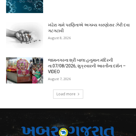
ખંઢેરા ગામે પરણિતાએ અગમ્ય કારણોસર ઝેરી દવા
ગટગટાવી
August 8, 2026
જામનગરના શ્રી બાલા હનુમાન મંદિરની
તા.07/08/2026, શુક્રવારની આરતીના દર્શન –
VIDEO
August 7, 2026
Load more