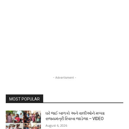
- Advertisment -
MOST POPULAR
ઘરે જઈ બાળકો અને વાલીઓને મળ્યા
રાજ્યમંત્રી રિવાબા જાડેજા – VIDEO
August 6, 2026