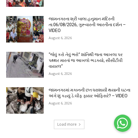
જામનગરના શ્રી બાલા હનુમાન મંદિરની
તા.06/08/2026, ગુરૂવારની આરતીના દર્શન –
VIDEO
August 6, 2026
“જેવું કરો તેવું ભરો” શાંતિથી જતા આખલા પર
પથ્થર મારતાં જ આખલો ભડક્યો, સીસીટીવી
વાયરલ”
August 6, 2026
જામનગરમાં મકાનની છત ધરાશાયી થયાની ઘટના
અંગે શું કહ્યું ડે.ચીફ ફાયર ઓફિસરે? – VIDEO
August 6, 2026
Load more