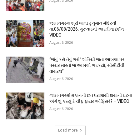
August 6, 2026
જામનગરના શ્રી બાલા હનુમાન મંદિરની
તા.06/08/2026, ગુરૂવારની આરતીના દર્શન –
VIDEO
August 6, 2026
“જેવું કરો તેવું ભરો” શાંતિથી જતા આખલા પર
પથ્થર મારતાં જ આખલો ભડક્યો, સીસીટીવી
વાયરલ”
August 6, 2026
જામનગરમાં મકાનની છત ધરાશાયી થયાની ઘટના
અંગે શું કહ્યું ડે.ચીફ ફાયર ઓફિસરે? – VIDEO
August 6, 2026
Load more