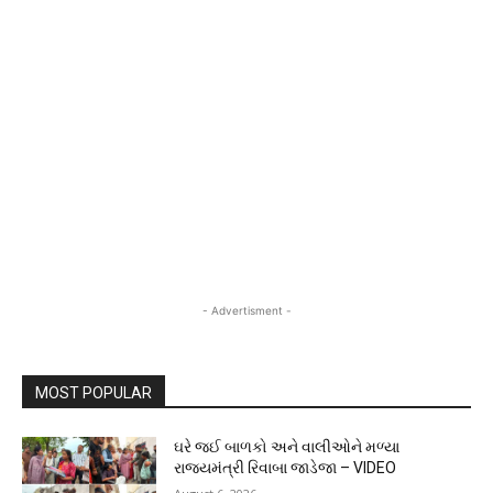
- Advertisment -
MOST POPULAR
ઘરે જઈ બાળકો અને વાલીઓને મળ્યા
રાજ્યમંત્રી રિવાબા જાડેજા – VIDEO