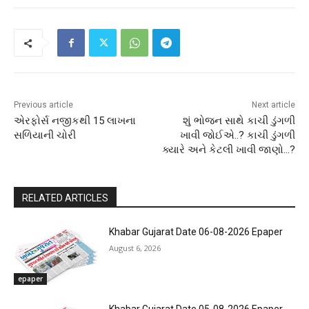
Previous article
Next article
એરફોર્સ નજીકથી 15 લાખના
શું ભોજન સાથે કાચી ડુંગળી
સળિયાની ચોરી
ખાવી જોઈએ..? કાચી ડુંગળી
ક્યારે અને કેટલી ખાવી જાણો…?
RELATED ARTICLES
Khabar Gujarat Date 06-08-2026 Epaper
August 6, 2026
epaper