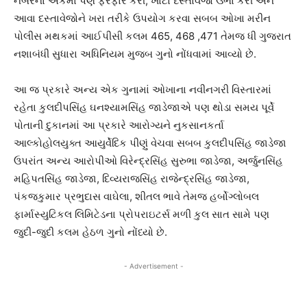
નંબરના અંકમાં પણ ફેરફાર કરી, ખોટા દસ્તાવેજો ઉભા કરી અને
આવા દસ્તાવેજોને ખરા તરીકે ઉપયોગ કરવા સબબ ઓખા મરીન
પોલીસ મથકમાં આઈપીસી કલમ 465, 468 ,471 તેમજ ધી ગુજરાત
નશાબંધી સુધારા અધિનિયમ મુજબ ગુનો નોંધવામાં આવ્યો છે.
આ જ પ્રકારે અન્ય એક ગુનામાં ઓખાના નવીનગરી વિસ્તારમાં
રહેતા કુલદીપસિંહ ઘનશ્યામસિંહ જાડેજાએ પણ થોડા સમય પૂર્વે
પોતાની દુકાનમાં આ પ્રકારે આરોગ્યને નુકસાનકર્તા
આલ્કોહોલયુક્ત આયુર્વેદિક પીણું વેચવા સબબ કુલદીપસિંહ જાડેજા
ઉપરાંત અન્ય આરોપીઓ વિરેન્દ્રસિંહ સુરુભા જાડેજા, અર્જુનસિંહ
મહિપતસિંહ જાડેજા, દિવ્યરાજસિંહ રાજેન્દ્રસિંહ જાડેજા,
પંકજકુમાર પ્રભુદાસ વાઘેલા, શીતલ ભાવે તેમજ હર્બોગ્લોબલ
ફાર્માસ્યુટિકલ લિમિટેડના પ્રોપરાઇટર્સ મળી કુલ સાત સામે પણ
જુદી-જુદી કલમ હેઠળ ગુનો નોંધ્યો છે.
- Advertisement -