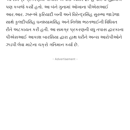
પણ કબજે કર્યો હતો. આ બંને ગુનામાં ઓખાના પીએસઆઈ
આર.આર. ઝરૂએ ફરિયાદી બની અને વિરેન્દ્રસિંહ સુરુભા જાડેજા
સાથે કુલદીપસિંહ ઘનશ્યામસિંહ અને નિલેશ ભરતભાઈની વિધિવત
રીતે અટકાયત કરી હતી. આ સમગ્ર પ્રકરણની વધુ તપાસ દ્વારકાના
પીએસઆઈ આકાશ બારસિયા દ્વારા હાથ ધરીને અન્ય આરોપીઓને
ઝડપી લેવા માટેના ચક્રો ગતિમાન કર્યા છે.
- Advertisement -