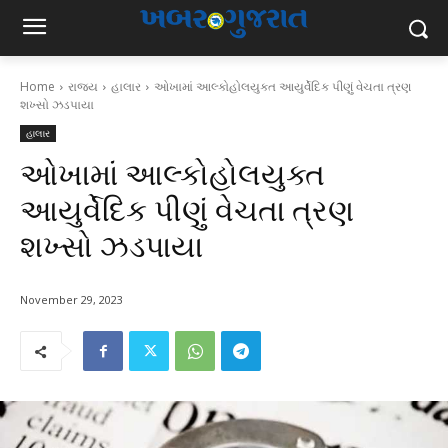
Home
રાજ્ય
હાલાર
ઓખામાં આલ્કોહોલયુક્ત આયુર્વેદિક પીણું વેચતા ત્રણ
શખ્સો ઝડપાયા
હાલાર
ઓખામાં આલ્કોહોલયુક્ત
આયુર્વેદિક પીણું વેચતા ત્રણ
શખ્સો ઝડપાયા
November 29, 2023