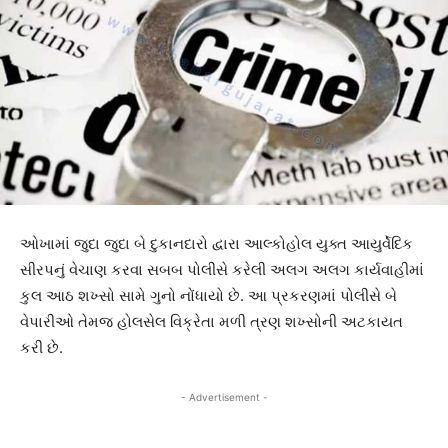
ઓખામાં જુદા જુદા બે દુકાનદારો દ્વારા આલ્કોહોલ યુક્ત આયુર્વેદિક
સીરપનું વેચાણ કરવા સબબ પોલીસે કરેલી અલગ અલગ કાર્યવાહીમાં
કુલ આઠ શખ્સો સામે ગુનો નોંધાયો છે. આ પ્રકરણમાં પોલીસે બે
વેપારીઓ તેમજ હોલસેલ વિક્રેતા મળી ત્રણ શખ્સોની અટકાયત
કરી છે.
- Advertisement -