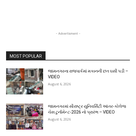
- Advertisment -
MOST POPULAR
જામનગરના રાજપાર્કમાં મકાનની છત ઘસી પડી –
VIDEO
August 6, 2026
જામનગરમાં સૌરાષ્ટ્ર યુનિવર્સિટી આંતર-કોલેજ
ચેસ ટુર્નામેન્ટ-2026 નો પ્રારંભ – VIDEO
August 6, 2026