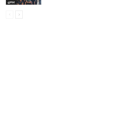
હાલાર