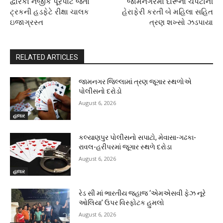
દ્વારકા નજીક પૂરપાટ જતા
જામનગરમાં દારૂના ચપટાની
ટ્રકની હડફેટે રીક્ષા ચાલક
હેરાફેરી કરતી બે મહિલા સહિત
ઇજાગ્રસ્ત
ત્રણ શખ્સો ઝડપાયા
RELATED ARTICLES
જામનગર જિલ્લામાં ત્રણ જૂગાર સ્થળોએ
પોલીસનો દરોડો
August 6, 2026
હાલાર
કલ્યાણપુર પોલીસનો સપાટો, મેવાસા-ગઢકા-
રાવલ-હરીપરમાં જૂગાર સ્થળે દરોડા
August 6, 2026
હાલાર
રેડ સી માં ભારતીય જહાજ ‘એમએસવી ફેઝ નૂરે
ઓલિયા’ ઉપર વિસ્ફોટક હુમલો
August 6, 2026