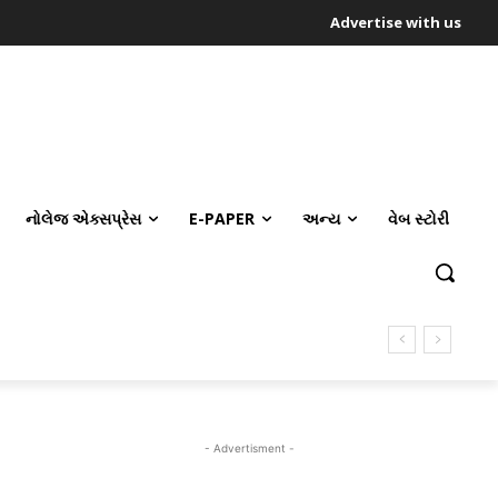
Advertise with us
નોલેજ એક્સપ્રેસ
E-PAPER
અન્ય
વેબ સ્ટોરી
- Advertisment -