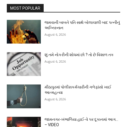
MOST POPULAR
જમવાની બાબતે પતિ સાથે બોલાચાલી બાદ પત્નીનું
અગ્નિસ્નાન
August 6, 2026
શું તમે નોકરીની શોધમાં છો ? તો છે વિશાળ તક
August 6, 2026
મીઠાપુરમાં પોલીસકર્મચારીની ગળેફાંસો ખાઈ
આત્મહત્યા
August 6, 2026
જામનગર-ખંભાળિયા હાઈ-વે પર દૂકાનમાં આગ…
– VIDEO