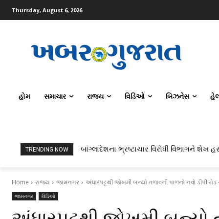
Thursday, August 6, 2026
હોમ
સમાચાર
રાજ્ય
વિડિઓ
બિઝનેસ
હે
બાંગ્લાદેશના ભ્રષ્ટાચાર વિરોધી વિભાગને શેખ હસ
TRENDING NOW
Home
રાજ્ય
જામનગર
અંધારપટ્ટથી જોખમી બન્યો તળાવની પાળનો નવો ડીપી રોડ
જામનગર
વિડિઓ
અંધારપટ્ટથી જોખમી બન્યો