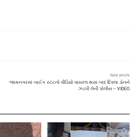
Next article
જામનગરમાં બાઈક સ્ટંટનો વીડિયો વાયરલ થયા બાદ દિવલા ડોનને
ઝડપી લેતી પોલીસ – VIDEO