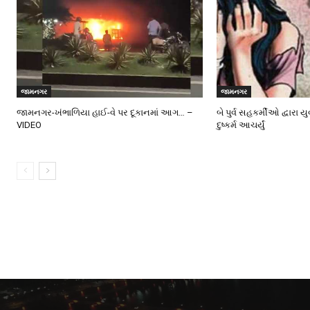
જામનગર
જામનગર
જામનગર-ખંભાળિયા હાઈ-વે પર દૂકાનમાં આગ… –
બે પુર્વ સહકર્મીઓ દ્વારા
VIDEO
દુષ્કર્મ આચર્યું