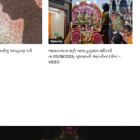
જામનગર
 યુવતીનું અપહરણ કરી
જામનગરના શ્રી બાલા હનુમાન મંદિરની
તા.05/08/2026, બુધવારની આરતીના દર્શન –
VIDEO