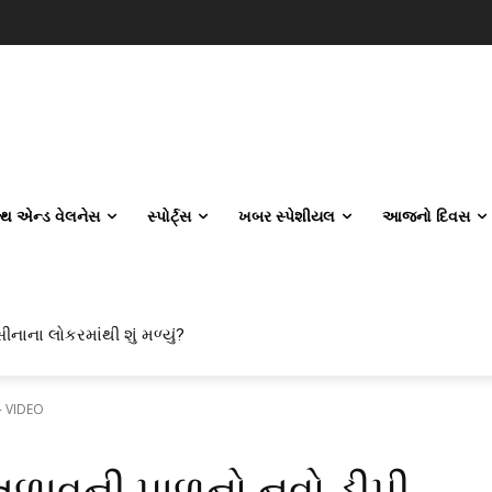
લ્થ એન્ડ વેલનેસ
સ્પોર્ટ્સ
ખબર સ્પેશીયલ
આજનો દિવસ
ીનાના લોકરમાંથી શું મળ્યું?
 - VIDEO
 તળાવની પાળનો નવો ડીપી