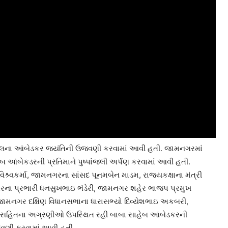
િલના આંબેડકર જયંતિની ઉજવણી કરવામાં આવી હતી. જામનગરમાં
 આંબેકડરની પ્રતિમાને પુષ્પાંજલી અર્પણ કરવામાં આવી હતી.
્ર્વકર્મા, જામનગરના સાંસદ પૂનમબેન માડમ, રાજયકક્ષાના મંત્રી
રના પ્રભારી ધનસુખભાઇ ભંડેરી, જામનગર શહેર ભાજપ પ્રમુખ
, જામનગર દક્ષિણ વિધાનસભાના ધારાસભ્યો દિવ્યેશભાઇ અકબરી,
ર્યા સહિતના અગ્રણીઓ ઉપસ્થિત રહી બાબા સાહેબ આંબેડકરની
ઉજવણી કરવામાં આવી હતી.