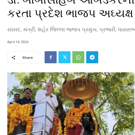
કરતા પ્રદેશ ભાજપ અઘ્યક્
સાંસદ, મંત્રી, શહેર જિલ્લા ભાજપ પ્રમુખ, પ્રભારી, ધારાસ
April 14, 2026
Share