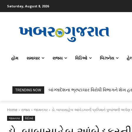
Saturday, August 8, 2026
હોમ
સમાચાર
રાજ્ય
વિડિઓ
બિઝનેસ
હે
ટોપર્સ કોમ્પ્યુટર સાયન્સ અને AI કરતાં સિવિલ
TRENDING NOW
Home
રાજ્ય
જામનગર
ડો. બાબાસાહેબ આંબેડકરની પ્રતિમાને પુષ્પાંજલી અર્પણ
જામનગર
વિડિઓ
ડો. બાબાસાહેબ આંબેડકરની પ