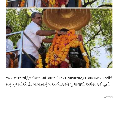
જામનગર સહિત દેશભરમાં આજરોજ ડો. બાબાસાહેબ આંબેડકર જયંતિન
મહાનુભાવોએ ડો. બાબાસાહેબ આંબેડકરને પુષ્પાંજલી અર્પણ કરી હતી.
- Advert