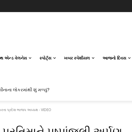
લ્થ એન્ડ વેલનેસ
સ્પોર્ટ્સ
ખબર સ્પેશીયલ
આજનો દિવસ
 એન્જિનિયરિંગ કેમ પસંદ કરી રહ્યા છે? IITનો ટ્રેન્ડ બદલાઈ ગયો છે
 કરતા પ્રદેશ ભાજપ અઘ્યક્ષ - VIDEO
્રતિમાને પુષ્પાંજલી અર્પણ