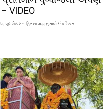
ષ – VIDEO
ભ્ય, પૂર્વ મેયર સહિતના મહાનુભાવો ઉપસ્થિત