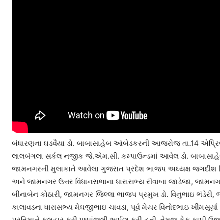
બંધારણના ઘડવૈયા ડો. બાબાસાહેબ આંબેડકરની આજરોજ તા.14 એપ્ર
લાલબંગલા સર્કલ નજીક જે.એમ.સી. કમ્પાઉન્ડમાં આવેલ ડો. બાબાસાહેબ
જામનગરની મુલાકાતે આવેલા ગુજરાત પ્રદેશ ભાજપ અઘ્યક્ષ જગદીશ વિશ
અને જામનગર ઉત્તર વિધાનસભાના ધારાસભ્ય રીવાબા જાડેજા, જામનગ
બીનાબેન કોઠારી, જામનગર જિલ્લા ભાજપ પ્રમુખ ડો. વિનુભાઇ ભંડેરી
કાલાવડના ધારાસભ્ય મેઘજીભાઇ ચાવડા, પૂર્વ મેયર વિનોદભાઇ ખીમસૂ
પ્રતિમાને ફુલહાર કરી પુષ્પાંજલી અર્પણ કરી હતી. તેમજ કેક કાપી 