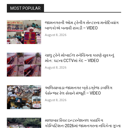
MOST POPULAR
જામનગરની ઓમ ટ્રેનીંગ સેન્ટરના મનોદિવ્યાંગ
બાળકોએ બનાવી રાખડી – VIDEO
August 8, 2026
ચાલુ ટ્રેને મોબાઈલ સ્નેચિંગના કારણે યુવકનું
મોત : ઘટના CCTVમાં કેદ – VIDEO
August 8, 2026
અલિયાબાડા-જામનગર બ્રોડગ્રેજ ડબલિંગ
પેસેન્જર રેલ સેવાને મંજૂરી – VIDEO
August 8, 2026
માલાબાર રિવર ઇન્ટરનેશનલ કાયકિંગ
કોમ્પિટિશન-2026માં જામનગરના નચિકેતા ગુપ્તા