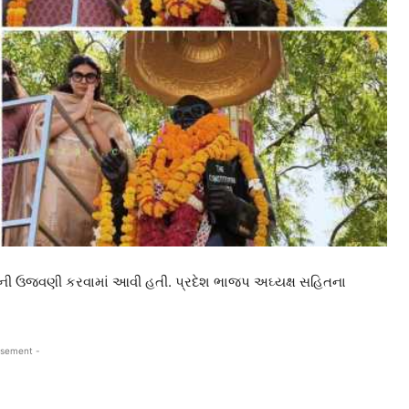
ી ઉજવણી કરવામાં આવી હતી. પ્રદેશ ભાજપ અઘ્યક્ષ સહિતના
isement -