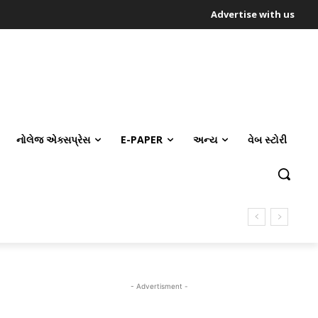
Advertise with us
નોલેજ એક્સપ્રેસ
E-PAPER
અન્ય
વેબ સ્ટોરી
- Advertisment -