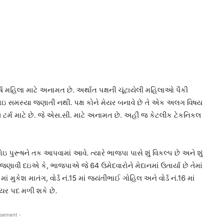
 મહિલા માટે અનામત છે. અર્થાત પક્ષની ચૂંટાયેલી મહિલાઓ પૈકી
ોઇ સમસ્યા જણાતી નથી. પક્ષ કોને મેયર બનાવે છે તે એક અલગ વિષય
જી ટર્મ માટે છે. જે એસ.સી. માટે અનામત છે. અહીં જ કેટલીક ટેકનિકલ
ઇ પુરૂષને તક આપવામાં આવે. ત્યારે ભાજપા પાસે શું વિકલ્પ છે અને શું
ણાવી દઇએ કે, ભાજપાએ જે 64 ઉમેદવારોને મેદાનમાં ઉતાર્યા છે તેમાં
માં મુકેશ માતંગ, વોર્ડ નં.15 માં જયંતીભાઈ ગોહિલ અને વોર્ડ નં.16 માં
યર પદ મળી શકે છે.
isement -