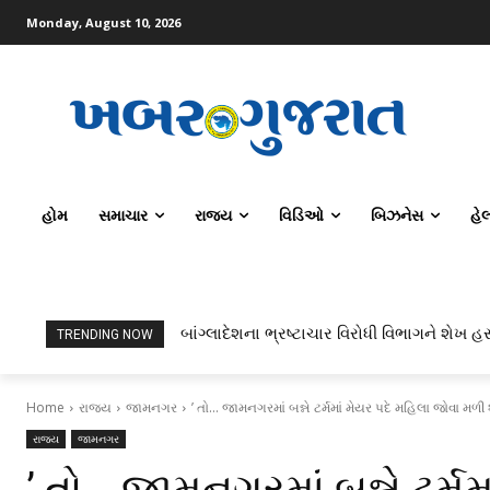
Monday, August 10, 2026
હોમ
સમાચાર
રાજ્ય
વિડિઓ
બિઝનેસ
હે
બાંગ્લાદેશના ભ્રષ્ટાચાર વિરોધી વિભાગને શેખ હસ
TRENDING NOW
Home
રાજ્ય
જામનગર
’ તો... જામનગરમાં બન્ને ટર્મમાં મેયર પદે મહિલા જોવા મળી 
રાજ્ય
જામનગર
’ તો… જામનગરમાં બન્ને ટર્મ