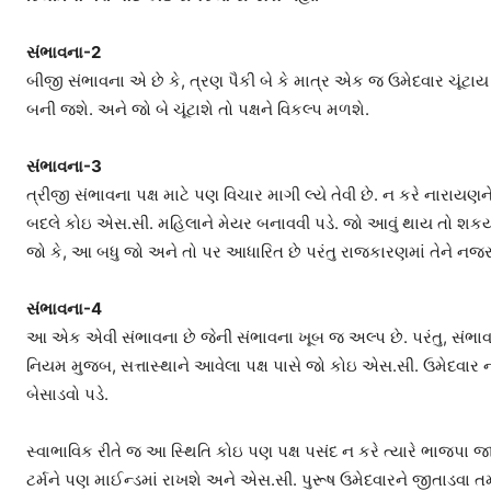
સંભાવના-2
બીજી સંભાવના એ છે કે, ત્રણ પૈકી બે કે માત્ર એક જ ઉમેદવાર ચૂંટા
બની જશે. અને જો બે ચૂંટાશે તો પક્ષને વિકલ્પ મળશે.
સંભાવના-3
ત્રીજી સંભાવના પક્ષ માટે પણ વિચાર માગી લ્યે તેવી છે. ન કરે નારાયણન
બદલે કોઇ એસ.સી. મહિલાને મેયર બનાવવી પડે. જો આવું થાય તો શકય છ
જો કે, આ બધુ જો અને તો પર આધારિત છે પરંતુ રાજકારણમાં તેને ન
સંભાવના-4
આ એક એવી સંભાવના છે જેની સંભાવના ખૂબ જ અલ્પ છે. પરંતુ, સંભાવના
નિયમ મુજબ, સત્તાસ્થાને આવેલા પક્ષ પાસે જો કોઇ એસ.સી. ઉમેદવાર 
બેસાડવો પડે.
સ્વાભાવિક રીતે જ આ સ્થિતિ કોઇ પણ પક્ષ પસંદ ન કરે ત્યારે ભાજપા
ટર્મને પણ માઈન્ડમાં રાખશે અને એસ.સી. પુરૂષ ઉમેદવારને જીતાડવા તમા