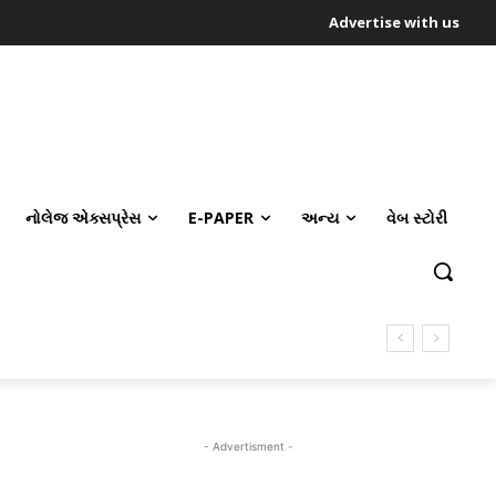
Advertise with us
નોલેજ એક્સપ્રેસ
E-PAPER
અન્ય
વેબ સ્ટોરી
- Advertisment -