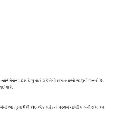
્યારે મેયર પદ માટે શું થઈ શકે તેની સંભાવનાઓ જાણવી જરૂરી છે.
થઈ શકે.
ટર્મમાં આ ત્રણ પૈકી કોઇ એક શહેરના પ્રથમ નાગરિક બની શકે. આ