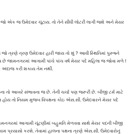
ય જો એક જ ઉમેદવાર ચૂંટાય. તો તેને સીધી લોટરી લાગી જશે અને મેયર
ે જો ત્રણે ત્રણ ઉમેદવાર હારી જાય તો શું ? આવી સ્થિતિમાં પુરૂષને
ે જામનગરમાં આગામી પાંચે પાંચ વર્ષ મેયર પદે મહિલા જ જોવા મળે !
જર અંદાજ કરી શકાય તેમ નથી.
 તો આખરે સંભાવના જ છે. તેની ચર્ચા પણ જરૂરી છે. બીજી ટર્મ માટે
ન હોય તો નિયમ મુજબ વિપક્ષના કોઇ એસ.સી. ઉમેદવારને મેયર પદે
 જામનગરમાં આગામી ચૂંટણીમાં બહુમતિ મેળવવા સાથે મેયર પદની બીજી
મ પ્રયાસો કરશે. તેવામાં હાલના પક્ષના ત્રણે એસ.સી. ઉમેદવારોનું