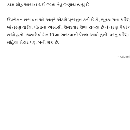
કામ થોડું આસાન થઈ જાય તેવું જણાય રહ્યું છે.
ઉપરોકત સંભાવનાઓ અત્રે એટલે પ્રસ્તુત કરી છે કે, ભૂતકાળના પર
જે ત્રણ વોર્ડમાં પોતાના એસ.સી. ઉમેદવાર ઉભા રાખ્યા છે તે ત્રણ પૈકી
થયો હતો. જયારે વોર્ડ નં.10 માં ભાજપાની પેનલ આવી હતી. પરંતુ પરિ
મહિલા મેયર પણ બની શકે છે.
- Advert