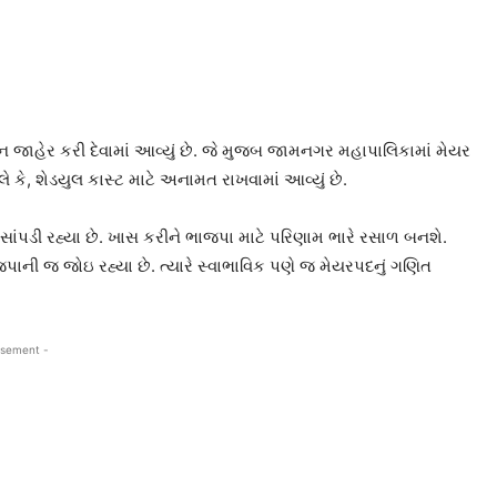
ન જાહેર કરી દેવામાં આવ્યું છે. જે મુજબ જામનગર મહાપાલિકામાં મેયર
ે, શેડયુલ કાસ્ટ માટે અનામત રાખવામાં આવ્યું છે.
પડી રહ્યા છે. ખાસ કરીને ભાજપા માટે પરિણામ ભારે રસાળ બનશે.
ાની જ જોઇ રહ્યા છે. ત્યારે સ્વાભાવિક પણે જ મેયરપદનું ગણિત
isement -