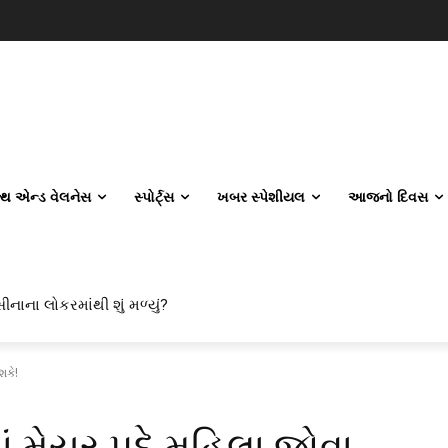
લ્થ એન્ડ વેલનેસ
સ્પોર્ટ્સ
ખબર સ્પેશીયલ
આજનો દિવસ
ીનાના લોકરમાંથી શું મળ્યું?
શકે!
માં મેયર પદે મહિલા જોવા