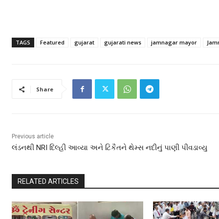
TAGS
Featured
gujarat
gujarati news
jamnagar mayor
Jam
Share
Previous article
લંડનથી NRI દિલ્હી આવ્યા અને ટિકૈતને થેમ્સ નદીનું પાણી પીવડાવ્યુ
RELATED ARTICLES