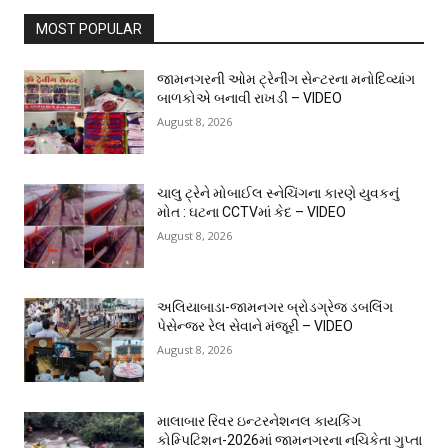
MOST POPULAR
જામનગરની ઓમ ટ્રેનીંગ સેન્ટરના મનોદિવ્યાંગ
બાળકોએ બનાવી રાખડી – VIDEO
August 8, 2026
ચાલુ ટ્રેને મોબાઈલ સ્નેચિંગના કારણે યુવકનું
મોત : ઘટના CCTVમાં કેદ – VIDEO
August 8, 2026
અલિયાબાડા-જામનગર બ્રોડગ્રેજ ડબલિંગ
પેસેન્જર રેલ સેવાને મંજૂરી – VIDEO
August 8, 2026
માલાબાર રિવર ઇન્ટરનેશનલ કાયકિંગ
કોમ્પિટિશન-2026માં જામનગરના નચિકેતા ગુપ્તા