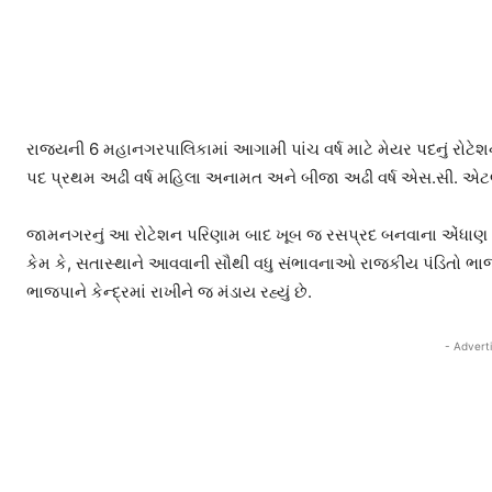
રાજ્યની 6 મહાનગરપાલિકામાં આગામી પાંચ વર્ષ માટે મેયર પદનું રોટેશ
પદ પ્રથમ અઢી વર્ષ મહિલા અનામત અને બીજા અઢી વર્ષ એસ.સી. એટલે ક
જામનગરનું આ રોટેશન પરિણામ બાદ ખૂબ જ રસપ્રદ બનવાના એંધાણ સાં
કેમ કે, સતાસ્થાને આવવાની સૌથી વધુ સંભાવનાઓ રાજકીય પંડિતો ભાજપ
ભાજપાને કેન્દ્રમાં રાખીને જ મંડાય રહ્યું છે.
- Advert