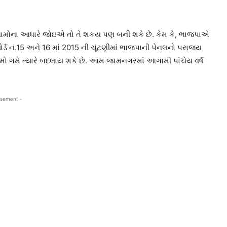
િણામોના આધારે જોઇએ તો તે શકય પણ બની શકે છે. કેમ કે, ભાજપાએ
 વોર્ડ નં.15 અને 16 માં 2015 ની ચૂંટણીમાં ભાજપાની પેનલનો પરાજય
ણામો ગમે ત્યારે બદલાય શકે છે. આમ જામનગરમાં આગામી પાંચેય વર્ષ
isement -