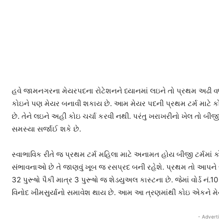
હવે જામનગરના મેયરપદના રોટેશનને ધ્યાનમાં લઇને તો પ્રથમ અઢી વર્ષ
કોઇને પણ મેયર બનાવી શકાય છે. આમ મેયર પદની પ્રથમ ટર્મ માટે ક
છે. તેને લઇને અહીં કોઇ ચર્ચા કરવી નથી. પરંતુ ખરાખરીનો ખેલ તો બી
સમસ્યા સર્જાઈ શકે છે.
સ્વાભાવિક રીતે જ પ્રથમ ટર્મ મહિલા માટે અનામત હોય બીજી ટર્મમાં કો
સંભાવનાઓ છે તે જાણવું ખૂબ જ રસપ્રદ બની રહેશે. પ્રથમ તો આપને જ
32 પુરૂષો પૈકી માત્ર 3 પુરૂષો જ શેડયુઅલ કાસ્ટના છે. જેમાં વોર્ડ નં.10 
વિનોદ ખીમસુર્યાનો સમાવેશ થાય છે. આમ આ ત્રણમાંથી કોઇ એકને મે
- Advert