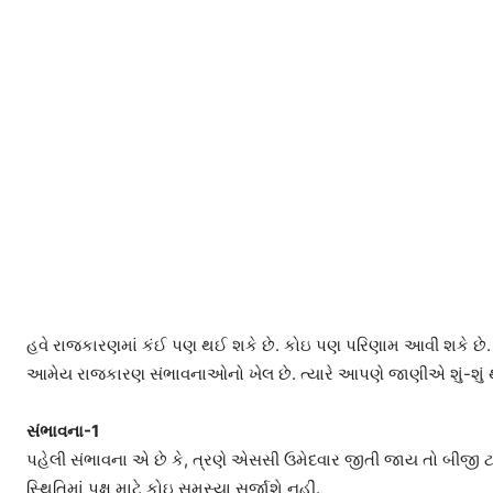
હવે રાજકારણમાં કંઈ પણ થઈ શકે છે. કોઇ પણ પરિણામ આવી શકે છે. ત
આમેય રાજકારણ સંભાવનાઓનો ખેલ છે. ત્યારે આપણે જાણીએ શું-શું 
સંભાવના-1
પહેલી સંભાવના એ છે કે, ત્રણે એસસી ઉમેદવાર જીતી જાય તો બીજી 
સ્થિતિમાં પક્ષ માટે કોઇ સમસ્યા સર્જાશે નહીં.