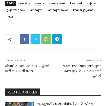
TAGS
breaking
corona
corona virus
Featured
gujarat
gujarati news
Jamnagar
Jamnagar News
khabar gujarat
news
Previous article
Next article
મોબાઈલ ફોન પર ભાઈ-બહેનને
જામનગરમાં માતા અને પુત્ર
મારી નાખવાની ધમકી
દ્વારા વૃદ્ધ ઉપર તલવાર વડે
હુમલો
RELATED ARTICLES
જામ્યુકોની સ્થાયી સમિતિમાં રૂા.12 કરોડના