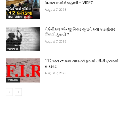
વિકાસ કામોને બહાલી – VIDEO
August 7, 2026
Viral Video
મેકેનીકલ એન્જીનિયર યુવાને ક્યા કારણોસર
જિંદગી ટૂંકાવી ?
August 7, 2026
જામનગર
112 જન રક્ષકના ચાલકને ફડાકો ઝીંકી ફરજમાં
રૂકાવટ
August 7, 2026
જામનગર