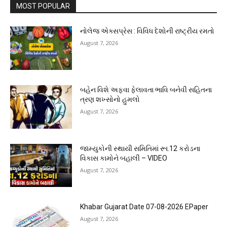
MOST POPULAR
નોલેજ એક્સપ્રેસ : વિવિધ દેશોની રાષ્ટ્રીય રમતો
August 7, 2026
બહેન વિશે અફવા ફેલાવતા ભાવિ બનેવી સહિતના
ત્રણ શખ્સોનો હુમલો
August 7, 2026
જામ્યુકોની સ્થાયી સમિતિમાં રૂા.12 કરોડના
વિકાસ કામોને બહાલી – VIDEO
August 7, 2026
Khabar Gujarat Date 07-08-2026 EPaper
August 7, 2026