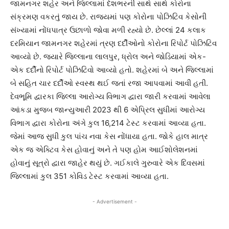
જામનગર શહેર અને જિલ્લામાં દેશભરની સાથે સાથે કોરોના
સંક્રમણ વકરતું જાય છે. રાજ્યમાં પણ કોરોના પોઝિટિવ કેસોની
સંખ્યામાં નોંધપાત્ર ઉછાળો જોવા મળી રહ્યો છે. છેલ્લાં 24 કલાક
દરમિયાન જામનગર શહેરમાં ત્રણ દર્દીઓનો કોરોના રિપોર્ટ પોઝિટિવ
આવ્યો છે. જ્યારે જિલ્લાના લાલપુર, ધ્રોલ અને જોડિયામાં એક-
એક દર્દીનો રિપોર્ટ પોઝિટિવો આવ્યો હતો. શહેરમાં બે અને જિલ્લામાં
બે સહિત ચાર દર્દીઓ સ્વસ્થ થઈ જતાં રજા આપવામાં આવી હતી.
દેવભૂમિ દ્વારકા જિલ્લા આરોગ્ય વિભાગ દ્વારા જારી કરવામાં આવેલા
આંકડા મુજબ જાન્યુઆરી 2023 થી 6 એપ્રિલ સુધીમાં આરોગ્ય
વિભાગ દ્વારા કોરોના અંગે કુલ 16,214 ટેસ્ટ કરવામાં આવ્યા હતા.
જેમાં આજ સુધી કુલ પાંચ નવા કેસ નોંધાયા હતા. જોકે હાલ માત્ર
એક જ એક્ટિવ કેસ હોવાનું અને તે પણ હોમ આઈશોલેશનમાં
હોવાનું સૂત્રો દ્વારા જાહેર થયું છે. ગઈકાલે ગુરુવારે એક દિવસમાં
જિલ્લામાં કુલ 351 કોવિડ ટેસ્ટ કરવામાં આવ્યા હતા.
- Advertisement -