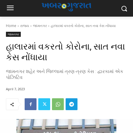
Home
રાજ્ય
જામનગર
હાલારમાં વકરતો કોરોના, સાત નવા કેસ નોંધાયા
જામનગર
હાલારમાં વકરતો કોરોના, સાત નવા
કેસ નોંધાયા
જામનગર શહેર અને જિલ્લામાં ત્રણ-ત્રણ કેસ : દ્વારકામાં એક
પોઝિટિવ
April 7, 2023