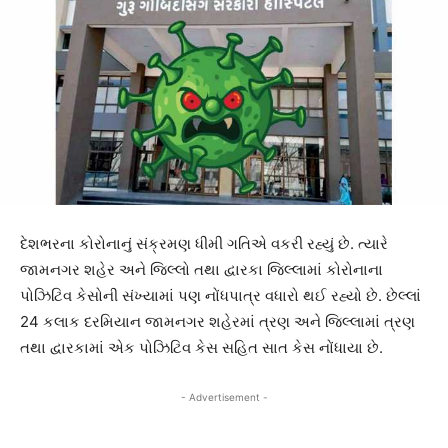
દેશભરના કોરોનાનું સંક્રમણ ધીમી ગતિએ વકરી રહ્યું છે. ત્યારે
જામનગર શહેર અને જિલ્લો તથા દ્વારકા જિલ્લામાં કોરોનાના
પોઝિટિવ કેસોની સંખ્યામાં પણ નોંધપાત્ર વધારો થઈ રહ્યો છે. છેલ્લાં
24 કલાક દરમિયાન જામનગર શહેરમાં ત્રણ અને જિલ્લામાં ત્રણ
તથા દ્વારકામાં એક પોઝિટિવ કેસ સહિત સાત કેસ નોંધાયા છે.
- Advertisement -