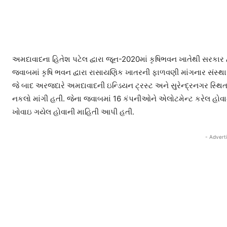
અમદાવાદના હિતેશ પટેલ દ્વારા જૂન-2020માં કૃષિભવન ખાતેથી સરકાર દ
જવાબમાં કૃષિ ભવન દ્વારા રાસાયણિક ખાતરની ફાળવણી માંગનાર સંસ્થા
જે બાદ અરજદારે અમદાવાદની ઇન્ડિયન ટ્રસ્ટ અને સુરેન્દ્રનગર સ્થ
નકલો માંગી હતી. જેના જવાબમાં 16 કંપનીઓને એલોટમેન્ટ કરેલ હોવાનુ
ખોવાઇ ગયેલ હોવાની માહિતી આપી હતી.
- Advert