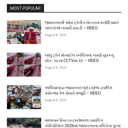
MOST POPULAR
જામનગરની ઓમ ટ્રેનીંગ સેન્ટરના મનોદિવ્યાંગ
બાળકોએ બનાવી રાખડી – VIDEO
August 8, 2026
ચાલુ ટ્રેને મોબાઈલ સ્નેચિંગના કારણે યુવકનું
મોત : ઘટના CCTVમાં કેદ – VIDEO
August 8, 2026
અલિયાબાડા-જામનગર બ્રોડગ્રેજ ડબલિંગ
પેસેન્જર રેલ સેવાને મંજૂરી – VIDEO
August 8, 2026
માલાબાર રિવર ઇન્ટરનેશનલ કાયકિંગ
કોમ્પિટિશન-2026માં જામનગરના નચિકેતા ગુપ્તા