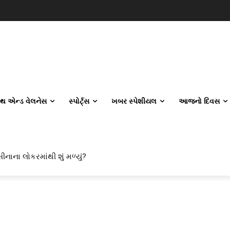
લ્થ એન્ડ વેલનેસ
સ્પોર્ટ્સ
ખબર સ્પેશીયલ
આજનો દિવસ
ીનાના લોકરમાંથી શું મળ્યું?