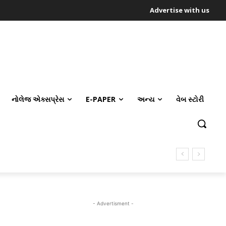
Advertise with us
નોલેજ એક્સપ્રેસ
E-PAPER
અન્ય
વેબ સ્ટોરી
- Advertisment -