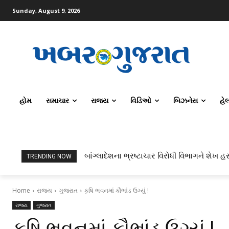
Sunday, August 9, 2026
હોમ
સમાચાર
રાજ્ય
વિડિઓ
બિઝનેસ
હે
બાંગ્લાદેશના ભ્રષ્ટાચાર વિરોધી વિભાગને શેખ હસ
TRENDING NOW
Home
રાજ્ય
ગુજરાત
કૃષિ ભવનમાં કૌભાંડ ઉગ્યું !
રાજ્ય
ગુજરાત
કૃષિ ભવનમાં કૌભાંડ ઉગ્યું !