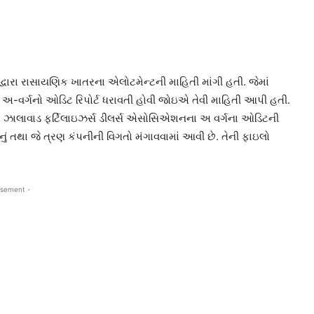
્વારા રાસાયણિક ખાતરના એલોટમેન્ટની માહિતી માંગી હતી. જેમાં
 અ-વર્ગનો ઓડિટ રિપોર્ટ ધરાવતી હોવી જોઇએ તેવી માહિતી આપી હતી.
િત ઝાલાવાડ ફર્ટિલાઇઝર્સ ડીલર્સ એસોસિએશનના અ વર્ગના ઓડિટની
ં તથા જે ત્રણ કંપનીની વિગતો મંગાવવામાં આવી છે. તેની ફાઇલો
isement -