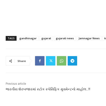
TAGS
gandhinagar
gujarat
gujarati news
Jamnagar News
k
Share
Previous article
ભારતીય શેરબજારમાં સ્ટોક સ્પેસિફિક મુવમેન્ટનો માહોલ…!!