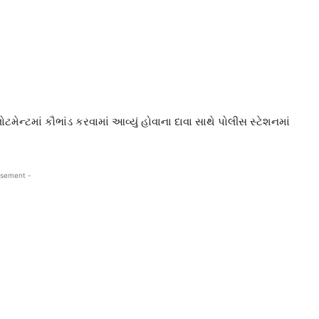
ેન્ટમાં કૌભાંડ કરવામાં આવ્યું હોવાના દાવા સાથે પોલીસ સ્ટેશનમાં
isement -