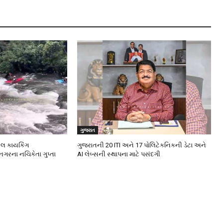
ગુજરાત
નલ કાયકિંગ
ગુજરાતની 20 ITI અને 17 પોલિટેકનિકની ડેટા અને
નગરના નચિકેતા ગુપ્તા
AI લેબ્સની સ્થાપના માટે પસંદગી