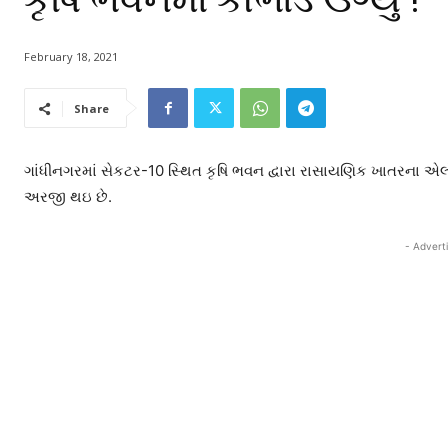
February 18, 2021
Share
ગાંધીનગરમાં સેકટર-10 સ્થિત કૃષિ ભવન દ્વારા રાસાયણિક ખાતરના એલોટમ
અરજી થઇ છે.
- Advert