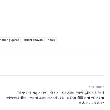
habar gujarat
krushi bhavan
news
Next article
જામનગર મહાનગરપાલિકાની ચૂંટણીમાં આજે હોમગાર્ડ અને
એસઆરપીના જવાનો દ્વારા બેલેટપેપરથી થયેલા 400 મતો રદ કરતા
કલેક્ટર રવિશંકર