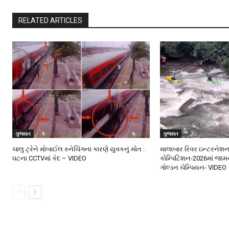
RELATED ARTICLES
ગુજરાત
ગુજરાત
ચાલુ ટ્રેને મોબાઈલ સ્નેચિંગના કારણે યુવકનું મોત :
માલાબાર રિવર ઇન્ટરનેશ
ઘટના CCTVમાં કેદ – VIDEO
કોમ્પિટિશન-2026માં જામ
ગોલ્ડન ચેમ્પિયન- VIDEO