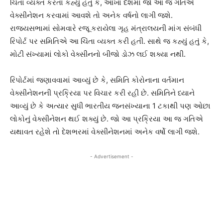
ચિંતા વ્યક્ત કરતા કહ્યું હતું કે, આખા દેશમાં જો આ જ ગતિએ
વેક્સીનેશન કરવામાં આવશે તો અનેક વર્ષનો લાગી જશે.
રાજ્યસભામાં સોમવારે રજૂ કરાયેલા ગૃહ મંત્રાલયની માંગ સંબંધી
રિપોર્ટ પર સમિતિએ આ ચિંતા વ્યક્ત કરી હતી. સાથે જ કહ્યું હતું કે,
મોટી સંખ્યામાં લોકો વેક્સીનનો બીજો ડોઝ લઈ શક્યા નથી.
રિપોર્ટમાં જણાવવામાં આવ્યું છે કે, સમિતિ કોરોનાના વર્તમાન
વેક્સીનેશનની પ્રક્રિયા પર વિચાર કરી રહી છે. સમિતિને ધ્યાને
આવ્યું છે કે અત્યાર સુધી ભારતીય જનસંખ્યાના 1 ટકાથી પણ ઓછા
લોકોનું વેક્સીનેશન થઈ શક્યું છે. જો આ પ્રક્રિયા આ જ ગતિએ
યથાવત રહેશે તો દેશભરમાં વેક્સીનેશનમાં અનેક વર્ષો લાગી જશે.
- Advertisement -