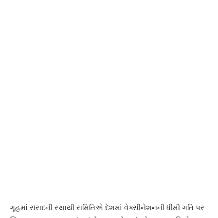
ગૃહમાં સંસદની સ્થાયી સમિતિએ દેશમાં વેક્સીનેશનની ધીમી ગતિ પર