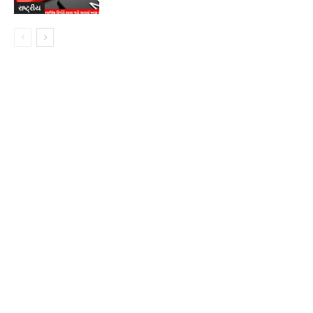
રાષ્ટ્રીય