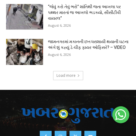
“જેવું કરો તેવું ભરો” શાંતિથી જતા આખલા પર
પથ્થર મારતાં જ આખલો ભડક્યો, સીસીટીવી
વાયરલ”
August 6, 2026
જામનગરમાં મકાનની છત ધરાશાયી થયાની ઘટના
અંગે શું કહ્યું ડે.ચીફ ફાયર ઓફિસરે? – VIDEO
August 6, 2026
Load more