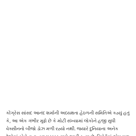
કોંગ્રેસ સાંસદ આનંદ શર્માની અધ્યક્ષતા હેઠળની સમિતિએ કહ્યું હતું
કે, આ એક ગંભીર મુદ્દો છે કે મોટી સંખ્યામાં લોકોને હજી સુધી
વેક્સીનનો બીજો ડોઝ મળી રહ્યો નથી. જ્યારે દુનિયાના અનેક