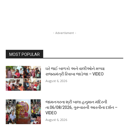
- Advertisment -
MOST POPULAR
ઘરે જઈ બાળકો અને વાલીઓને મળ્યા
રાજ્યમંત્રી રિવાબા જાડેજા – VIDEO
August 6, 2026
જામનગરના શ્રી બાલા હનુમાન મંદિરની
તા.06/08/2026, ગુરૂવારની આરતીના દર્શન –
VIDEO
August 6, 2026