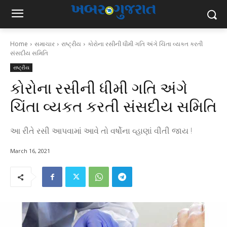
Home
સમાચાર
રાષ્ટ્રીય
કોરોના રસીની ધીમી ગતિ અંગે ચિંતા વ્યકત કરતી
સંસદીય સમિતિ
રાષ્ટ્રીય
કોરોના રસીની ધીમી ગતિ અંગે
ચિંતા વ્યકત કરતી સંસદીય સમિતિ
આ રીતે રસી આપવામાં આવે તો વર્ષોના વ્હાણાં વીતી જાય !
March 16, 2021