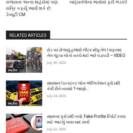
રાજયના અન્ય શહેરોમાં પણ
ખાદ્યતેલોના ભાવોમાં ફરી ભડકો!
રાત્રિ કફર્યૂ આવી શકે છે:
ડેપ્યૂટી CM
RELATED ARTICLES
રોડ પર ઢોળાયું હજારો લીટર મોંઘુ તેલ ! મફતમાં
તેલ લૂંટવા લોકો વચ્ચે થઈ ભારે પડાપડી – VIDEO
July 30, 2026
રાષ્ટ્રીય
સાવધાન ! ઇન્સ્ટન્ટ લોન એપ્લિકેશન ફ્રોડથી
કેવી રીતે બચશો ? જાણો…
July 24, 2026
રાષ્ટ્રીય
સાયબર ફ્રોડથી બચો: Fake Profile રિપોર્ટ કરવા
માટે આટલું ખાસ યાદ રાખો
July 22, 2026