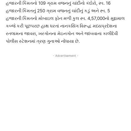
હજારની કિંમતનો 109 ગ્રામ વજનનું ચાંદીનો કંદોરો, રૂા. 16
હજારની કિંમતનું 250 ગ્રામ વજનનું ચાંદીનું કડું અને રૂા. 5
હજારની કિંમતનો મોબાઇલ ફોન મળી કુલ રૂા. 4,57,000નો મુદ્દામાલ
કબ્જે કરી પૂછપરછ હાથ ધરતાં નાનકસિંગ વિરૂદ્ધ મધ્યપ્રદેશના
રતલામના જાવરા, ખરગોનના મેઇનગોન અને જાંબવાના કાલીદેવી
પોલીસ સ્ટેશનમાં ત્રણ ગુનાઓ નોંધાયા છે.
- Advertisement -