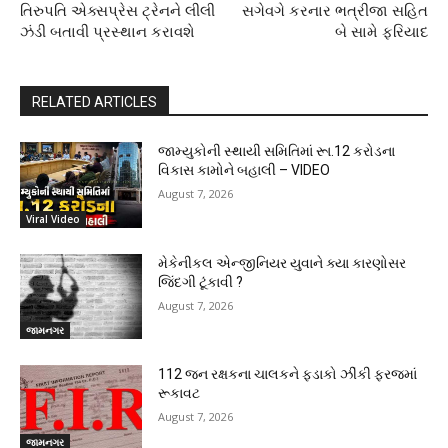
તિરુપતિ એક્સપ્રેસ ટ્રેનને લીલી
સગેવગે કરનાર ભત્રીજા સહિત
ઝંડી બતાવી પ્રસ્થાન કરાવશે
બે સામે ફરિયાદ
RELATED ARTICLES
જામ્યુકોની સ્થાયી સમિતિમાં રૂા.12 કરોડના
વિકાસ કામોને બહાલી – VIDEO
August 7, 2026
Viral Video
મેકેનીકલ એન્જીનિયર યુવાને ક્યા કારણોસર
જિંદગી ટૂંકાવી ?
August 7, 2026
જામનગર
112 જન રક્ષકના ચાલકને ફડાકો ઝીંકી ફરજમાં
રૂકાવટ
August 7, 2026
જામનગર