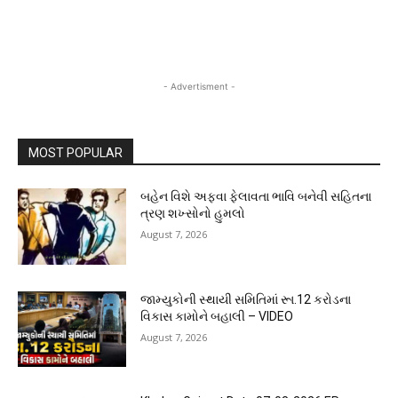
- Advertisment -
MOST POPULAR
બહેન વિશે અફવા ફેલાવતા ભાવિ બનેવી સહિતના
ત્રણ શખ્સોનો હુમલો
August 7, 2026
જામ્યુકોની સ્થાયી સમિતિમાં રૂા.12 કરોડના
વિકાસ કામોને બહાલી – VIDEO
August 7, 2026