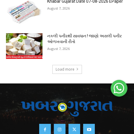
Khabar Gujarat Date 07-08-2026 EPaper
August 7, 2026
નકલી પનીરથી સાવધાન ! જાણો અસલી પનીર
ઓળખવાની રીતો
August 7, 2026
Load more