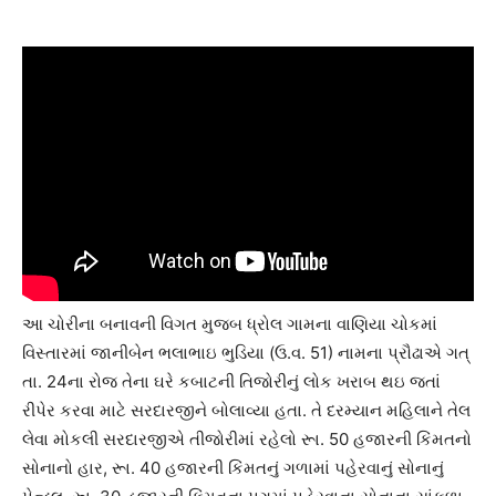
આ ચોરીના બનાવની વિગત મુજબ ધ્રોલ ગામના વાણિયા ચોકમાં
વિસ્તારમાં જાનીબેન ભલાભાઇ ભુડિયા (ઉ.વ. 51) નામના પ્રૌઢાએ ગત્
તા. 24ના રોજ તેના ઘરે કબાટની તિજોરીનું લોક ખરાબ થઇ જતાં
રીપેર કરવા માટે સરદારજીને બોલાવ્યા હતા. તે દરમ્યાન મહિલાને તેલ
લેવા મોકલી સરદારજીએ તીજોરીમાં રહેલો રૂા. 50 હજારની કિંમતનો
સોનાનો હાર, રૂા. 40 હજારની કિંમતનું ગળામાં પહેરવાનું સોનાનું