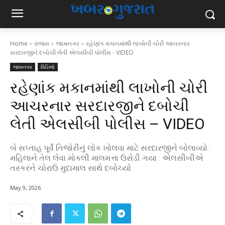
Home
રાજ્ય
જામનગર
રહેણાંક મકાનમાંથી લાખોની ચોરી આચરનાર
સરદારજીને દબોચી લેતી એલસીબી પોલીસ - VIDEO
જામનગર
વિડિઓ
રહેણાંક મકાનમાંથી લાખોની ચોરી
આચરનાર સરદારજીને દબોચી
લેતી એલસીબી પોલીસ – VIDEO
બે સપ્તાહ પૂર્વે તિજોરીનું લોક ખોલવા માટે સરદારજીને બોલાવ્યો :
મહિલાને તેલ લેવા મોકલી માલમત્તા ઉસેડી ગયા : એલસીબીએ
તસ્કરને ચોરાઉ મુદામાલ સાથે દબોચ્યો
May 9, 2026