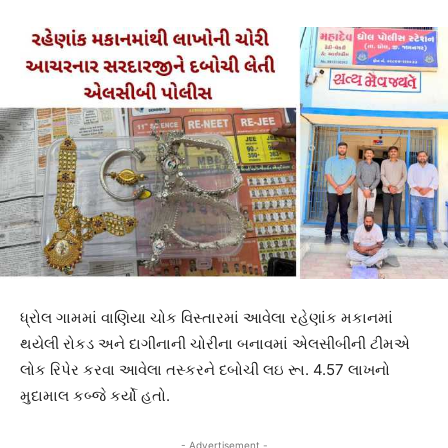
ધ્રોલ ગામમાં વાણિયા ચોક વિસ્તારમાં આવેલા રહેણાંક મકાનમાં
થયેલી રોકડ અને દાગીનાની ચોરીના બનાવમાં એલસીબીની ટીમએ
લોક રિપેર કરવા આવેલા તસ્કરને દબોચી લઇ રૂા. 4.57 લાખનો
મુદામાલ કબ્જે કર્યો હતો.
- Advertisement -