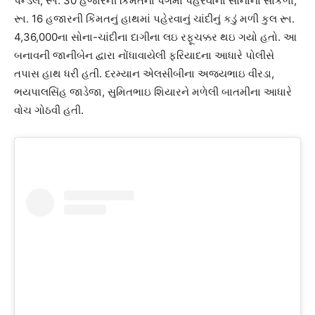
પેન્ડલ, રૂા. 30 હજારની કિંમતના પગમાં પહેરવાના સોનાના સાંકળા,
રૂા. 16 હજારની કિંમતનું હાથમાં પહેરવાનું ચાંદીનું કડું મળી કુલ રૂા.
4,36,000ના સોના-ચાંદીના દાગીના લઇ રફૂચક્કર થઇ ગયો હતો. આ
બનાવની જાનીબેન દ્વારા નોંધાવાયેલી ફરિયાદના આધારે પોલીસે
તપાસ હાથ ધરી હતી. દરમ્યાન એલસીબીના અજયભાઇ વીરડા,
ભયપાલસિંહ જાડેજા, સુમિતભાઇ શિયારને મળેલી બાતમીના આધારે
વોચ ગોઠવી હતી.