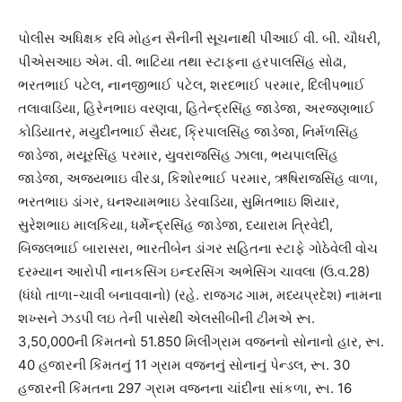
પોલીસ અધિક્ષક રવિ મોહન સૈનીની સૂચનાથી પીઆઈ વી. બી. ચૌધરી,
પીએસઆઇ એમ. વી. ભાટિયા તથા સ્ટાફના હરપાલસિંહ સોઢા,
ભરતભાઈ પટેલ, નાનજીભાઈ પટેલ, શરદભાઈ પરમાર, દિલીપભાઈ
તલાવાડિયા, હિરેનભાઇ વરણવા, હિતેન્દ્રસિંહ જાડેજા, અરજણભાઈ
કોડિયાતર, મયુદીનભાઈ સૈયદ, ક્રિપાલસિંહ જાડેજા, નિર્મળસિંહ
જાડેજા, મયૂરસિંહ પરમાર, યુવરાજસિંહ ઝાલા, ભયપાલસિંહ
જાડેજા, અજયભાઇ વીરડા, કિશોરભાઈ પરમાર, ઋષિરાજસિંહ વાળા,
ભરતભાઇ ડાંગર, ઘનશ્યામભાઇ ડેરવાડિયા, સુમિતભાઇ શિયાર,
સુરેશભાઇ માલકિયા, ધર્મેન્દ્રસિંહ જાડેજા, દયારામ ત્રિવેદી,
બિજલભાઈ બારાસરા, ભારતીબેન ડાંગર સહિતના સ્ટાફે ગોઠેવેલી વોચ
દરમ્યાન આરોપી નાનકસિંગ ઇન્દરસિંગ અભેસિંગ ચાવલા (ઉ.વ.28)
(ધંધો તાળા-ચાવી બનાવવાનો) (રહે. રાજગઢ ગામ, મધ્યપ્રદેશ) નામના
શખ્સને ઝડપી લઇ તેની પાસેથી એલસીબીની ટીમએ રૂા.
3,50,000ની કિંમતનો 51.850 મિલીગ્રામ વજનનો સોનાનો હાર, રૂા.
40 હજારની કિંમતનું 11 ગ્રામ વજનનું સોનાનું પેન્ડલ, રૂા. 30
હજારની કિંમતના 297 ગ્રામ વજનના ચાંદીના સાંકળા, રૂા. 16