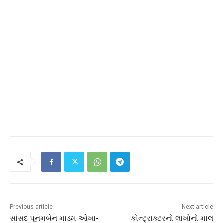
Previous article
Next article
સાંસદ પૂનમબેન માડમ ઓખા-
કોન્ટ્રાક્ટરનો લાખોનો માલ