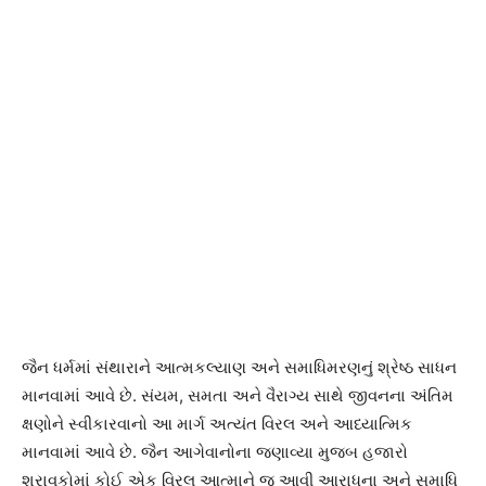
જૈન ધર્મમાં સંથારાને આત્મકલ્યાણ અને સમાધિમરણનું શ્રેષ્ઠ સાધન
માનવામાં આવે છે. સંયમ, સમતા અને વૈરાગ્ય સાથે જીવનના અંતિમ
ક્ષણોને સ્વીકારવાનો આ માર્ગ અત્યંત વિરલ અને આધ્યાત્મિક
માનવામાં આવે છે. જૈન આગેવાનોના જણાવ્યા મુજબ હજારો
શ્રાવકોમાં કોઈ એક વિરલ આત્માને જ આવી આરાધના અને સમાધિ