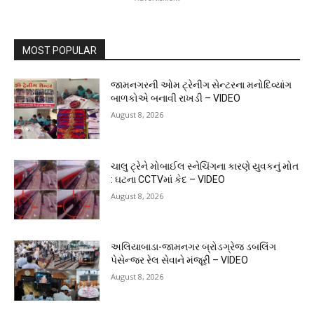
MOST POPULAR
જામનગરની ઓમ ટ્રેનીંગ સેન્ટરના મનોદિવ્યાંગ
બાળકોએ બનાવી રાખડી – VIDEO
August 8, 2026
ચાલુ ટ્રેને મોબાઈલ સ્નેચિંગના કારણે યુવકનું મોત
: ઘટના CCTVમાં કેદ – VIDEO
August 8, 2026
અલિયાબાડા-જામનગર બ્રોડગ્રેજ ડબલિંગ
પેસેન્જર રેલ સેવાને મંજૂરી – VIDEO
August 8, 2026