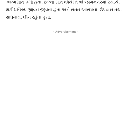
આત્મસાત કર્યા હતા. છેલ્લા સાત વર્ષથી તેઓ જામનગરમાં સ્થાયી
થઈ ધર્મમય જીવન જીવતા હતા અને સતત આરાધના, ઉપવાસ તથા
સાધનામાં લીન રહેતા હતા.
- Advertisement -