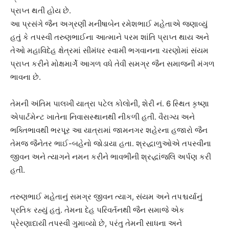
પ્રાપ્ત થતી હોય છે.
આ પ્રસંગે જૈન અગ્રણી મનીષાબેન રમેશભાઈ મહેતાએ જણાવ્યું
હતું કે તપસ્વી તરુણભાઈના આત્માને પરમ શાંતિ પ્રાપ્ત થાય અને
તેઓ મહાવિદેહ ક્ષેત્રમાં સીમંધર સ્વામી ભગવાનના ચરણોમાં સંયમ
પ્રાપ્ત કરીને મોક્ષમાર્ગે આગળ વધે તેવી સમગ્ર જૈન સમાજની મંગળ
ભાવના છે.
તેમની અંતિમ પાલખી યાત્રા પટેલ કોલોની, શેરી નં. 6 સ્થિત કૃષ્ણા
એપાર્ટમેન્ટ ખાતેના નિવાસસ્થાનથી નીકળી હતી. વૈરાગ્ય અને
ભક્તિભાવથી ભરપૂર આ યાત્રામાં જામનગર શહેરના હજારો જૈન
તેમજ જૈનેતર ભાઈ-બહેનો જોડાયા હતા. શ્રદ્ધાળુઓએ તપસ્વીના
જીવન અને ત્યાગને નમન કરીને ભાવભીની શ્રદ્ધાંજલિ અર્પણ કરી
હતી.
તરુણભાઈ મહેતાનું સમગ્ર જીવન ત્યાગ, સંયમ અને તપશ્ચર્યાનું
પ્રતિક રહ્યું હતું. તેમના દેહ પરિવર્તનથી જૈન સમાજે એક
પ્રેરણાદાયી તપસ્વી ગુમાવ્યો છે, પરંતુ તેમની સાધના અને