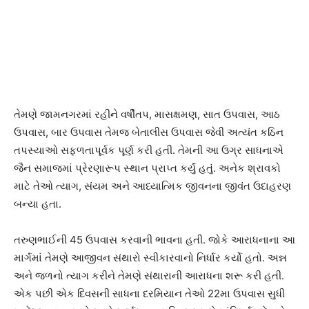
તેમણે જામનગરમાં રહીને વર્ષીતપ, માસક્ષમણ, સાત ઉપવાસ, આઠ
ઉપવાસ, બાર ઉપવાસ તેમજ બેતાલીસ ઉપવાસ જેવી અત્યંત કઠિન
તપસ્યાઓ સફળતાપૂર્વક પૂર્ણ કરી હતી. તેમની આ ઉગ્ર સાધનાએ
જૈન સમાજમાં પ્રેરણારૂપ સ્થાન પ્રાપ્ત કર્યું હતું. અનેક શ્રાવકો
માટે તેઓ ત્યાગ, સંયમ અને આધ્યાત્મિક જીવનના જીવંત ઉદાહરણ
બન્યા હતા.
તરુણભાઈની 45 ઉપવાસ કરવાની ભાવના હતી. જોકે આરાધનાના આ
માર્ગમાં તેમણે આજીવન સંથારો સ્વીકારવાનો નિર્ધાર કર્યો હતો. અન્ન
અને જળનો ત્યાગ કરીને તેમણે સંથારાની આરાધના શરૂ કરી હતી.
એક પછી એક દિવસની સાધના દરમિયાન તેઓ 22મા ઉપવાસ સુધી