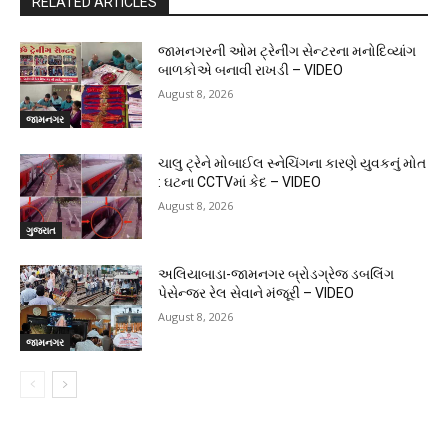
RELATED ARTICLES
જામનગરની ઓમ ટ્રેનીંગ સેન્ટરના મનોદિવ્યાંગ
બાળકોએ બનાવી રાખડી – VIDEO
August 8, 2026
જામનગર
ચાલુ ટ્રેને મોબાઈલ સ્નેચિંગના કારણે યુવકનું મોત
: ઘટના CCTVમાં કેદ – VIDEO
August 8, 2026
ગુજરાત
અલિયાબાડા-જામનગર બ્રોડગ્રેજ ડબલિંગ
પેસેન્જર રેલ સેવાને મંજૂરી – VIDEO
August 8, 2026
જામનગર