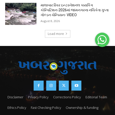
માલાબાર રિવર ઇન્ટરનેશનલ કાયકિંગ
કોમ્પિટિશન-2026માં જામનગરના નચિકેતા ગુપ્તા
ગોલ્ડન ચેમ્પિયન- VIDEO
August 8, 2026
Load more
Disclaimer
Privacy Policy
Corrections Policy
Editorial Team
Ethics Policy
Fast Checking Policy
Ownership & funding