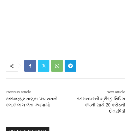
Previous article
Next article
કલ્યાણપુર તાલુકા પંચાયતનો
જામનગરની શ્રીજી શિપિંગ
ક્લાર્ક લાંચ લેતાં ઝડપાયો
કંપની સાથે 20 કરોડની
છેતરપિંડી