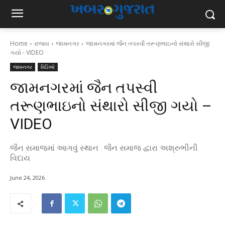
Home
રાજ્ય
જામનગર
જામનગરમાં જૈન તપસ્વી તરૂણભાઇનો સંથારો સીજી
ગયો - VIDEO
જામનગર
વિડિઓ
જામનગરમાં જૈન તપસ્વી
તરૂણભાઇનો સંથારો સીજી ગયો –
VIDEO
જૈન સમાજમાં આગવું સ્થાન : જૈન સમાજ દ્વારા અશ્રુભીની
વિદાય
June 24, 2026