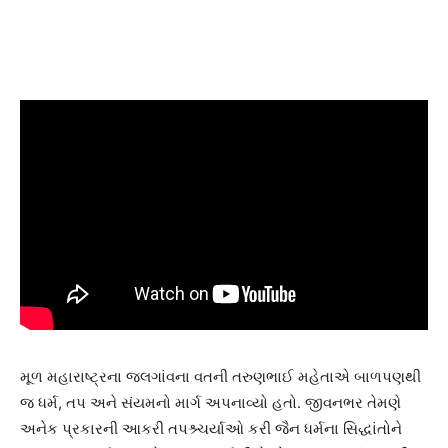
મૂળ મહારાષ્ટ્રના જલગાંવના વતની તરુણભાઈ મહેતાએ બાળપણથી
જ ધર્મ, તપ અને સંયમનો માર્ગ અપનાવ્યો હતો. જીવનભર તેમણે
અનેક પ્રકારની આકરી તપશ્ર્ચર્યાઓ કરી જૈન ધર્મના સિદ્ધાંતોને