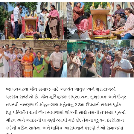
જામનગરના જૈન સમાજ માટે અત્યંત ભાવુક અને શ્રદ્ધાભર્યો
પ્રસંગ સર્જાયો છે. જૈન મૂર્તિપૂજક સંપ્રદાયના સુશ્રાવક અને ઉગ્ર
તપસ્વી તરુણભાઈ મોહનલાલ મહેતાનું 22મા ઉપવાસે સંથારાપૂર્વક
દેહ પરિવર્તન થતાં જૈન સમાજમાં શોકની સાથે તેમની તપસ્યા પ્રત્યે
ગૌરવ અને આદરની લાગણી વ્યાપી ગઈ છે. તેમના જીવન દરમિયાન
કરેલી કઠિન સાધના અને ધાર્મિક આરાધનાને કારણે તેઓ સમાજમાં