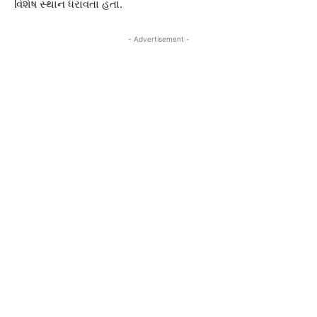
વિશેષ સ્થાન ધરાવતા હતા.
- Advertisement -