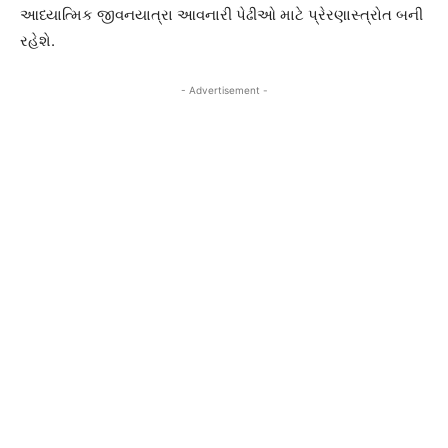
આધ્યાત્મિક જીવનયાત્રા આવનારી પેઢીઓ માટે પ્રેરણાસ્ત્રોત બની
રહેશે.
- Advertisement -