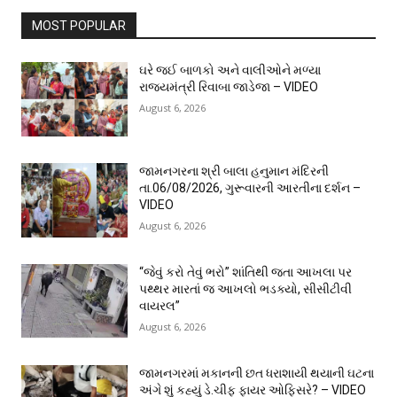
MOST POPULAR
ઘરે જઈ બાળકો અને વાલીઓને મળ્યા
રાજ્યમંત્રી રિવાબા જાડેજા – VIDEO
August 6, 2026
જામનગરના શ્રી બાલા હનુમાન મંદિરની
તા.06/08/2026, ગુરૂવારની આરતીના દર્શન –
VIDEO
August 6, 2026
“જેવું કરો તેવું ભરો” શાંતિથી જતા આખલા પર
પથ્થર મારતાં જ આખલો ભડક્યો, સીસીટીવી
વાયરલ”
August 6, 2026
જામનગરમાં મકાનની છત ધરાશાયી થયાની ઘટના
અંગે શું કહ્યું ડે.ચીફ ફાયર ઓફિસરે? – VIDEO