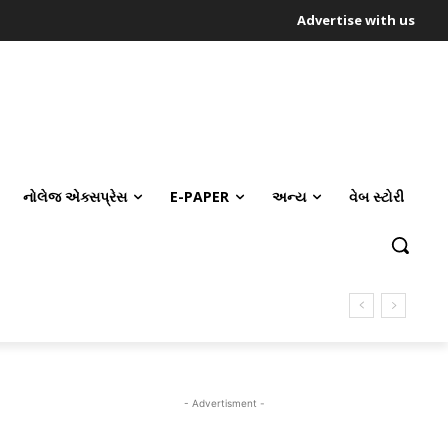
Advertise with us
નોલેજ એક્સપ્રેસ
E-PAPER
અન્ય
વેબ સ્ટોરી
- Advertisment -