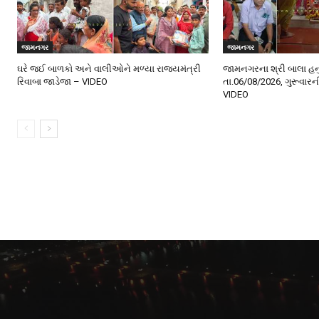
જામનગર
જામનગર
ઘરે જઈ બાળકો અને વાલીઓને મળ્યા રાજ્યમંત્રી
જામનગરના શ્રી બાલા હન
રિવાબા જાડેજા – VIDEO
તા.06/08/2026, ગુરૂવાર
VIDEO