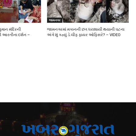
જામનગર
ુમાન મંદિરની
જામનગરમાં મકાનની છત ધરાશાયી થયાની ઘટના
ની આરતીના દર્શન –
અંગે શું કહ્યું ડે.ચીફ ફાયર ઓફિસરે? – VIDEO