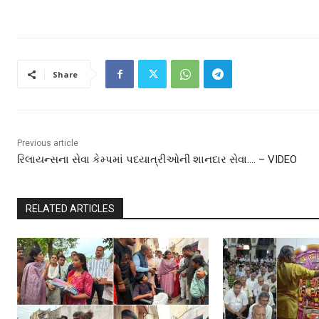
Share
Previous article
રિલાયન્સના સેવા કેમ્પમાં પદયાત્રીઓની શાનદાર સેવા…. – VIDEO
RELATED ARTICLES