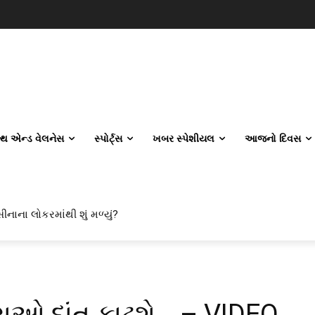
લ્થ એન્ડ વેલનેસ
સ્પોર્ટ્સ
ખબર સ્પેશીયલ
આજનો દિવસ
ીનાના લોકરમાંથી શું મળ્યું?
વિલ એન્જિનિયરિંગ કેમ પસંદ કરી રહ્યા છે? IITનો ટ્રેન્ડ બદલાઈ ગયો છે
રાઓ દાંત કાઢશે… – VIDEO