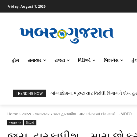
Friday, August 7, 2026
હોમ
સમાચાર
રાજ્ય
વિડિઓ
બિઝનેસ
હે
બાંગ્લાદેશના ભ્રષ્ટાચાર વિરોધી વિભાગને શેખ હસ
ટોપર્સ કોમ્પ્યુટર સાયન્સ અને AI કરતાં સિ
TRENDING NOW
Home
રાજ્ય
જામનગર
જય દ્વારકાધીશ....મારા છોકરાઓ દાંત કાઢશે... - VIDEO
જામનગર
વિડિઓ
જય દ્વારકાધીશ….મારા છોક