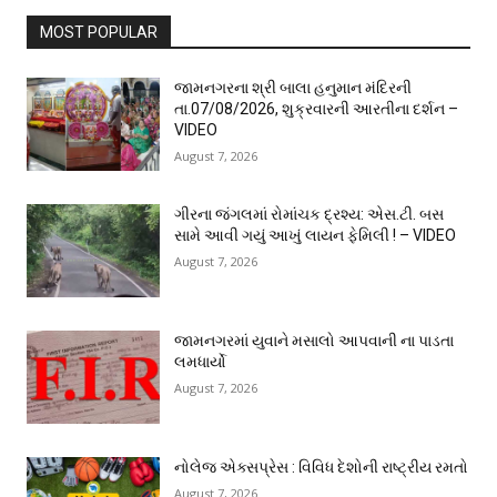
MOST POPULAR
જામનગરના શ્રી બાલા હનુમાન મંદિરની
તા.07/08/2026, શુક્રવારની આરતીના દર્શન –
VIDEO
August 7, 2026
ગીરના જંગલમાં રોમાંચક દ્રશ્ય: એસ.ટી. બસ
સામે આવી ગયું આખું લાયન ફેમિલી ! – VIDEO
August 7, 2026
જામનગરમાં યુવાને મસાલો આપવાની ના પાડતા
લમધાર્યો
August 7, 2026
નોલેજ એક્સપ્રેસ : વિવિધ દેશોની રાષ્ટ્રીય રમતો
August 7, 2026