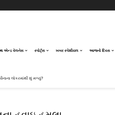
લ્થ એન્ડ વેલનેસ
સ્પોર્ટ્સ
ખબર સ્પેશીયલ
આજનો દિવસ
ીનાના લોકરમાંથી શું મળ્યું?
લના હવાઇ હુમલા