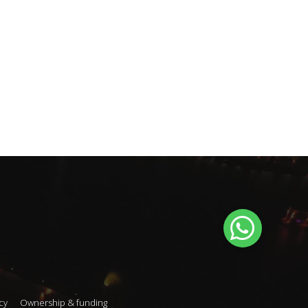
cy
Ownership & funding