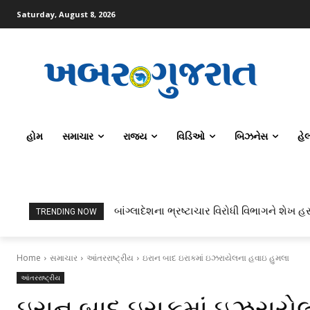
Saturday, August 8, 2026
હોમ
સમાચાર
રાજ્ય
વિડિઓ
બિઝનેસ
હે
બાંગ્લાદેશના ભ્રષ્ટાચાર વિરોધી વિભાગને શેખ હસ
TRENDING NOW
Home
સમાચાર
આંતરરાષ્ટ્રીય
ઇરાન બાદ ઇરાકમાં ઇઝરાયેલના હવાઇ હુમલા
આંતરરાષ્ટ્રીય
ઇરાન બાદ ઇરાકમાં ઇઝરાયે