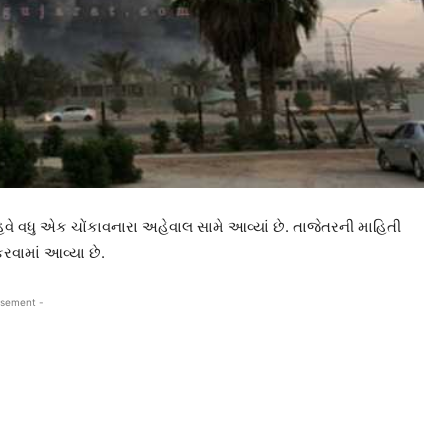
ે વધુ એક ચોંકાવનારા અહેવાલ સામે આવ્યાં છે. તાજેતરની માહિતી
વામાં આવ્યા છે.
isement -