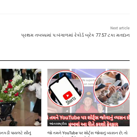
Next article
પ્રથમ તબક્કામાં પ.બંગાળમાં રેકોર્ડ બ્રેક 77.57 ટકા મતદાન
આંતરરાષ્ટ્રીય
ાનકડી પાયલટે સૌનું
જો તમને YouTube પર શોર્ટ્સ જોવાનું વ્યસન છે; તો