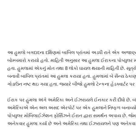
આ હુમલો બગદાદના દક્ષિણમાં બાબિલ પ્રાંતમાં અડધી રાતે એક અજાણ્યા વ
બોમ્બમારો કરાયો હતો. માહિતી અનુસાર આ હુમલા ઈરાકના પોપ્યુલર 
હતા. હુમલામાં એકનું મોત તથા 8 લોકો ઘાયલ થયાની માહિતી છે. સૂત
બનાવી બાબિલ પ્રાંતમાં આ હુમલા કરાયા હતા. હુમલામાં બે સૈન્ય ઠેકા
ગોડાઉન નષ્ટ થઇ ગયા હતા. જ્યારે બીજો હુમલો ટેન્કના હેડક્વાર્ટર પર
ઈરાક પર હુમલા અંગે અમેરિકા અને ઈઝરાયલે ઈનકાર કરી દીધો છે. બં
અમેરિકાએ એન અલ અસદ એરપોર્ટ પર એક હુમલાને નિષ્ફળ બનાવ્યો હત
પોપ્યુલર મોબિલાઈઝેશન ફોર્સિઝને ઈરાન દ્વારા સમર્થન અપાય છે. જ
અનેકવાર હુમલા કર્યા છે અને અમેરિકા તથા ઈઝરાયલને પણ અનેકવાર 