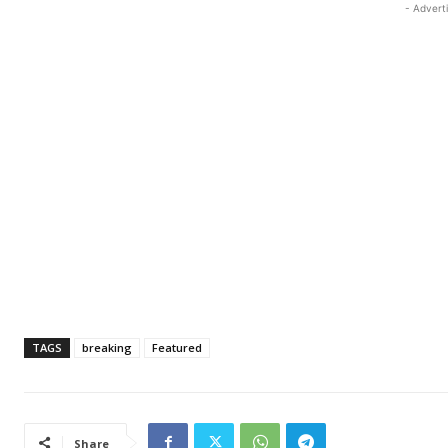
- Advert
TAGS
breaking
Featured
Share