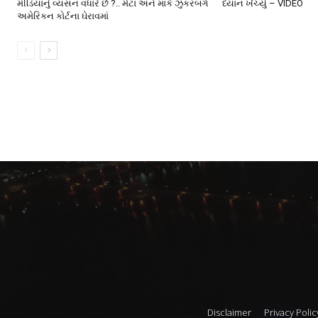
મીડિયાનું વ્યસન વધારે છે ?.. મેટા અને માર્ક ઝુકરબર્ગ
ધ્યાન ખેંચ્યું – VIDEO
અમેરિકન કોર્ટના ઘેરાવમાં
Disclaimer
Privacy Polic