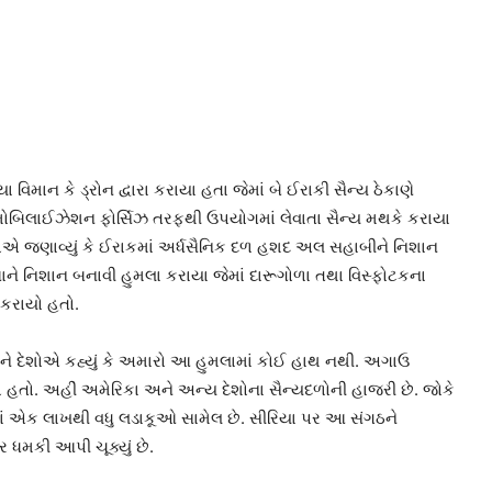
િમાન કે ડ્રોન દ્વારા કરાયા હતા જેમાં બે ઈરાકી સૈન્ય ઠેકાણે
મોબિલાઈઝેશન ફોર્સિઝ તરફથી ઉપયોગમાં લેવાતા સૈન્ય મથકે કરાયા
્રોએ જણાવ્યું કે ઈરાકમાં અર્ધસૈનિક દળ હશદ અલ સહાબીને નિશાન
ણાને નિશાન બનાવી હુમલા કરાયા જેમાં દારૂગોળા તથા વિસ્ફોટકના
 કરાયો હતો.
ને દેશોએ કહ્યું કે અમારો આ હુમલામાં કોઈ હાથ નથી. અગાઉ
ો. અહીં અમેરિકા અને અન્ય દેશોના સૈન્યદળોની હાજરી છે. જોકે
ેમાં એક લાખથી વધુ લડાકૂઓ સામેલ છે. સીરિયા પર આ સંગઠને
ધમકી આપી ચૂક્યું છે.