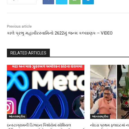
Previous article
કાલે પ્રભુ મહાવીરસ્વામિનો 2622મું જન્મ કલ્યાણક – VIDEO
RELATED ARTICLES
આંતરરાષ્ટ્રીય
આંતરરાષ્ટ્રીય
ઇન્સ્ટાગ્રામની ડિઝાઇન કિશોરોમાં સોશિયલ
નોઇડા પ્રથમ ફ્લાઇટમાં ન