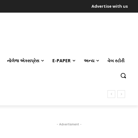
Advertise with us
નોલેજ એક્સપ્રેસ
E-PAPER
અન્ય
વેબ સ્ટોરી
- Advertisment -