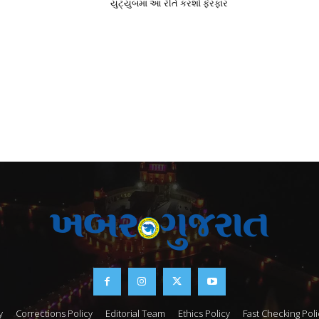
યુટ્યુબમાં આ રીતે કરશો ફેરફાર
y
Corrections Policy
Editorial Team
Ethics Policy
Fast Checking Poli