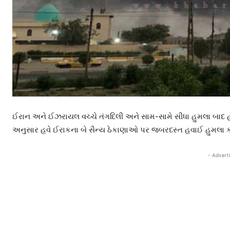
ઈરાન અને ઈઝરાયલ વચ્ચે તંગદિલી અને સામ-સામે સીધા હુમલા બાદ હવ
અનુસાર હવે ઈરાકના બે સૈન્ય ઠેકાણાઓ પર જબરદસ્ત હવાઈ હુમલા કર
- Advert