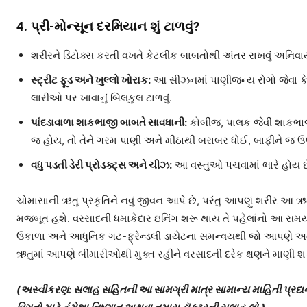
4. પ્રી-મોન્સૂન દરમિયાન શું ટાળવું?
શરીરને ડિટોક્સ કરતી વખતે કેટલીક બાબતોથી અંતર રાખવું અનિવાર્
સ્ટ્રીટ ફૂડ અને ખુલ્લો ખોરાક:
આ સીઝનમાં પાણીજન્ય રોગો જેવા કે
લારીઓ પર ખાવાનું બિલકુલ ટાળવું.
પાંદડાવાળા શાકભાજી બાબતે સાવધાની:
કોબીજ, પાલક જેવી શાકભાજીમ
જ હોય, તો તેને ગરમ પાણી અને મીઠાથી બરાબર ધોઈ, બાફીને જ ઉપ
વધુ પડતી ડેરી પ્રોડક્ટ્સ અને ચીઝ:
આ વસ્તુઓ પચવામાં ભારે હોય છે
ચોમાસાની ઋતુ પ્રકૃતિને નવું જીવન આપે છે, પરંતુ આપણું શરીર આ ઋત
મજબૂત હશે. વરસાદની ધમાકેદાર ઇનિંગ શરૂ થાય તે પહેલાંનો આ સમય 
ઉકાળા અને આધુનિક ગટ-ફ્રેન્ડલી ડાયેટના સમન્વયથી જો આપણે અત
ઋતુમાં આપણે બીમારીઓથી મુક્ત રહીને વરસાદની દરેક ક્ષણને માણી શક
(અસ્વીકરણ: સલાહ સહિતની આ સામગ્રી માત્ર સામાન્ય માહિતી પ્રદાન ક