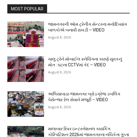
MOST POPULAR
જામનગરની ઓમ ટ્રેનીંગ સેન્ટરના મનોદિવ્યાંગ
બાળકોએ બનાવી રાખડી – VIDEO
August 8, 2026
ચાલુ ટ્રેને મોબાઈલ સ્નેચિંગના કારણે યુવકનું
મોત : ઘટના CCTVમાં કેદ – VIDEO
August 8, 2026
અલિયાબાડા-જામનગર બ્રોડગ્રેજ ડબલિંગ
પેસેન્જર રેલ સેવાને મંજૂરી – VIDEO
August 8, 2026
માલાબાર રિવર ઇન્ટરનેશનલ કાયકિંગ
કોમ્પિટિશન-2026માં જામનગરના નચિકેતા ગુપ્તા