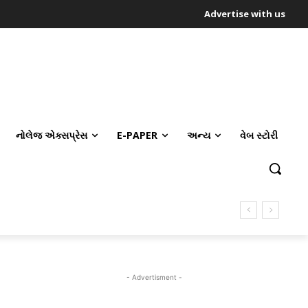
Advertise with us
નોલેજ એક્સપ્રેસ
E-PAPER
અન્ય
વેબ સ્ટોરી
- Advertisment -