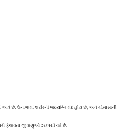
ાં આવે છે. ઉનાળામાં શરીરની જઠરાગ્નિ મંદ હોય છે, અને ચોમાસાની
ારી ફેલાવતા જીવાણુઓ ઝડપથી વધે છે.