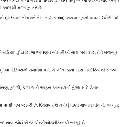
ળદર અને ચપટી કાળા મરીનો પાવડર ઉમેરીને પીવું એ આ સીઝન માટે અમૃત
 અંદરથી મજબૂત કરે છે.
તો દૂધ ઉકાળતી વખતે તેમાં સહેજ આદુ અથવા સૂંઠનો પાવડર ઉમેરી દેવો,
ેક્ટેરિયા’ હોય છે, જે આપણને બીમારીઓ સામે બચાવે છે. તેને મજબૂત
રોબાયોટિક્સનો સમાવેશ કરો. તે આંતરડાના સારા બેક્ટેરિયાની સંખ્યા
 લસણ, ડુંગળી, કેળા અને ઓટ્સ આંતરડાની હેલ્થ માટે ઉત્તમ
ા પાણી ખૂબ જરૂરી છે. દિવસભર ઉકાળેલું પાણી ગાળીને પીવાનો આગ્રહ
ફળો ખાવા જોઈએ જે એન્ટીઓક્સીડેન્ટથી ભરપૂર છે.