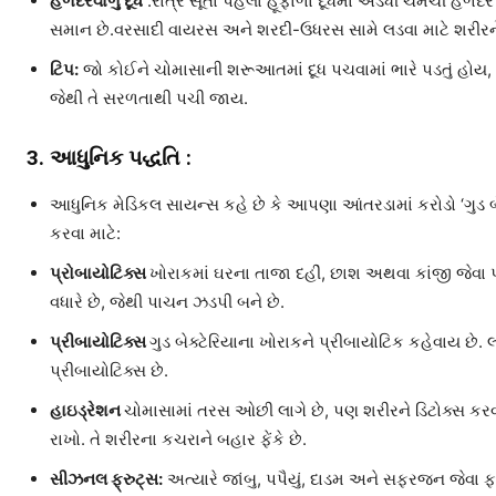
હળદરવાળું દૂધ
:રાત્રે સૂતા પહેલાં હૂંફાળા દૂધમાં અડધી ચમચી હ
સમાન છે.વરસાદી વાયરસ અને શરદી-ઉધરસ સામે લડવા માટે શરીરને
ટિપ:
જો કોઈને ચોમાસાની શરૂઆતમાં દૂધ પચવામાં ભારે પડતું હોય, 
જેથી તે સરળતાથી પચી જાય.
3. આધુનિક પદ્ધતિ :
આધુનિક મેડિકલ સાયન્સ કહે છે કે આપણા આંતરડામાં કરોડો ‘ગુડ બ
કરવા માટે:
પ્રોબાયોટિક્સ
ખોરાકમાં ઘરના તાજા દહીં, છાશ અથવા કાંજી જેવા પ્
વધારે છે, જેથી પાચન ઝડપી બને છે.
પ્રીબાયોટિક્સ
ગુડ બેક્ટેરિયાના ખોરાકને પ્રીબાયોટિક કહેવાય છે.
પ્રીબાયોટિક્સ છે.
હાઇડ્રેશન
ચોમાસામાં તરસ ઓછી લાગે છે, પણ શરીરને ડિટોક્સ કરવ
રાખો. તે શરીરના કચરાને બહાર ફેંકે છે.
સીઝનલ ફ્રુટ્સ:
અત્યારે જાંબુ, પપૈયું, દાડમ અને સફરજન જેવા 