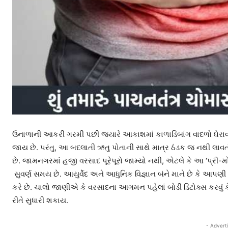
ઉનાળાની આકરી ગરમી પછી જ્યારે આકાશમાં કાળાડિબાંગ વાદળો ઘેરાવ
જાય છે. પરંતુ, આ બદલાતી ઋતુ પોતાની સાથે માત્ર ઠંડક જ નથી લાવત
છે. જામનગરમાં હજી વરસાદ પૂરેપૂરો જામ્યો નથી, એટલે કે આ ‘પ્ર
સુવર્ણ સમય છે. આયુર્વેદ અને આધુનિક વિજ્ઞાન બંને માને છે કે આપ
કરે છે. ચાલો જાણીએ કે વરસાદના આગમન પહેલાં બોડી ડિટોક્સ કરવું ક
રીતે સુધારી શકાય.
- Advert