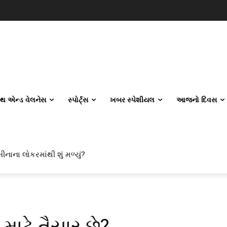
લ્થ એન્ડ વેલનેસ
સ્પોર્ટ્સ
ખબર સ્પેશીયલ
આજનો દિવસ
ીનાના લોકરમાંથી શું મળ્યું?
વિલ એન્જિનિયરિંગ કેમ પસંદ કરી રહ્યા છે? IITનો ટ્રેન્ડ બદલાઈ ગયો છે
 માટે તૈયાર છે?