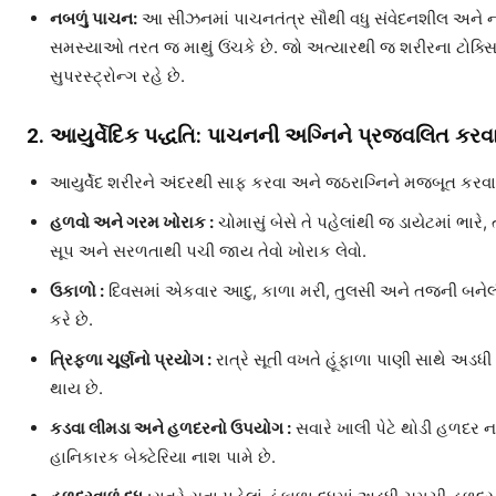
નબળું પાચન:
આ સીઝનમાં પાચનતંત્ર સૌથી વધુ સંવેદનશીલ અને નબળ
સમસ્યાઓ તરત જ માથું ઉંચકે છે. જો અત્યારથી જ શરીરના ટોક્સિન
સુપરસ્ટ્રોન્ગ રહે છે.
2. આયુર્વેદિક પદ્ધતિ: પાચનની અગ્નિને પ્રજ્વલિત કર
આયુર્વેદ શરીરને અંદરથી સાફ કરવા અને જઠરાગ્નિને મજબૂત કરવા 
હળવો અને ગરમ ખોરાક :
ચોમાસું બેસે તે પહેલાંથી જ ડાયેટમાં ભારે
સૂપ અને સરળતાથી પચી જાય તેવો ખોરાક લેવો.
ઉકાળો :
દિવસમાં એકવાર આદુ, કાળા મરી, તુલસી અને તજની બનેલી હ
કરે છે.
ત્રિફળા ચૂર્ણનો પ્રયોગ :
રાત્રે સૂતી વખતે હૂંફાળા પાણી સાથે અડ
થાય છે.
કડવા લીમડા અને હળદરનો ઉપયોગ :
સવારે ખાલી પેટે થોડી હળદર ન
હાનિકારક બેક્ટેરિયા નાશ પામે છે.