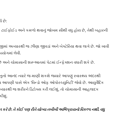
ય છે:
 ટાઈફોઈડ અને કમળો થવાનું જોખમ સૌથી વધુ હોય છે, તેથી બહારની
ાં અત્યારથી જ ઝીણા જીવડાં અને બેક્ટેરિયા થવા લાગે છે. જો ખાવી
યોગમાં લેવી.
 અને ચોમાસાની શરૂઆતમાં પેટમાં ઈન્ફેક્શન વધારી શકે છે.
ુનો આનંદ ત્યારે જ માણી શકશે જ્યારે આપણું સ્વાસ્થ્ય અંદરથી
આપણી પાસે એક ‘વિન્ડો ઓફ ઓપોરચ્યુનિટી’ જેવો છે. આયુર્વેદિક
્યારથી જ શરીરને ડિટોક્સ કરી લઈશું, તો ચોમાસાની આહલાદક
ીશું.
રે છે. તે કોઈ પણ રીતે યોગ્ય તબીબી અભિપ્રાયનો વિકલ્પ નથી. વધુ