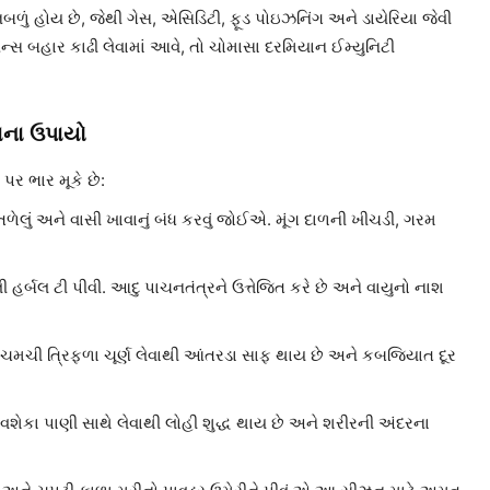
ું હોય છે, જેથી ગેસ, એસિડિટી, ફૂડ પોઇઝનિંગ અને ડાયેરિયા જેવી
્સ બહાર કાઢી લેવામાં આવે, તો ચોમાસા દરમિયાન ઈમ્યુનિટી
વાના ઉપાયો
પર ભાર મૂકે છે:
, તળેલું અને વાસી ખાવાનું બંધ કરવું જોઈએ. મૂંગ દાળની ખીચડી, ગરમ
ર્બલ ટી પીવી. આદુ પાચનતંત્રને ઉત્તેજિત કરે છે અને વાયુનો નાશ
ધી ચમચી ત્રિફળા ચૂર્ણ લેવાથી આંતરડા સાફ થાય છે અને કબજિયાત દૂર
વશેકા પાણી સાથે લેવાથી લોહી શુદ્ધ થાય છે અને શરીરની અંદરના