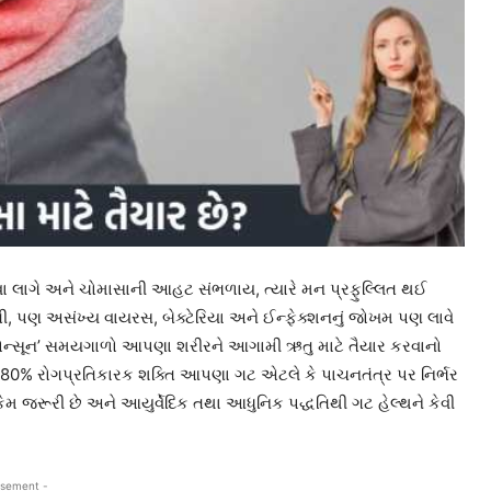
ા લાગે અને ચોમાસાની આહટ સંભળાય, ત્યારે મન પ્રફુલ્લિત થઈ
ી, પણ અસંખ્ય વાયરસ, બેક્ટેરિયા અને ઈન્ફેક્શનનું જોખમ પણ લાવે
ી-મોન્સૂન’ સમયગાળો આપણા શરીરને આગામી ઋતુ માટે તૈયાર કરવાનો
ણી 80% રોગપ્રતિકારક શક્તિ આપણા ગટ એટલે કે પાચનતંત્ર પર નિર્ભર
ેમ જરૂરી છે અને આયુર્વેદિક તથા આધુનિક પદ્ધતિથી ગટ હેલ્થને કેવી
isement -