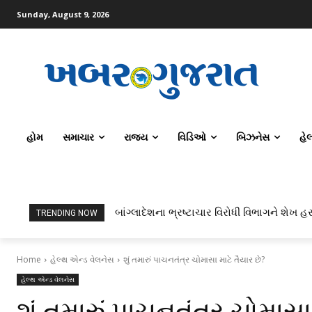
Sunday, August 9, 2026
હોમ
સમાચાર
રાજ્ય
વિડિઓ
બિઝનેસ
હે
બાંગ્લાદેશના ભ્રષ્ટાચાર વિરોધી વિભાગને શેખ હસ
ટોપર્સ કોમ્પ્યુટર સાયન્સ અને AI કરતાં સિ
TRENDING NOW
Home
હેલ્થ એન્ડ વેલનેસ
શું તમારું પાચનતંત્ર ચોમાસા માટે તૈયાર છે?
હેલ્થ એન્ડ વેલનેસ
શું તમારું પાચનતંત્ર ચોમાસા