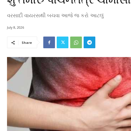
વરસાદી વાયરસથી બચવા આજે જ કરો આટલું
July 8, 2026
Share