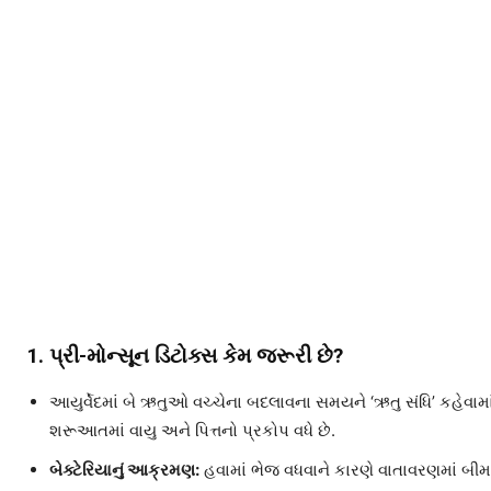
1. પ્રી-મોન્સૂન ડિટોક્સ કેમ જરૂરી છે?
આયુર્વેદમાં બે ઋતુઓ વચ્ચેના બદલાવના સમયને ‘ઋતુ સંધિ’ કહેવામ
શરૂઆતમાં વાયુ અને પિત્તનો પ્રકોપ વધે છે.
બેક્ટેરિયાનું આક્રમણ:
હવામાં ભેજ વધવાને કારણે વાતાવરણમાં બીમ