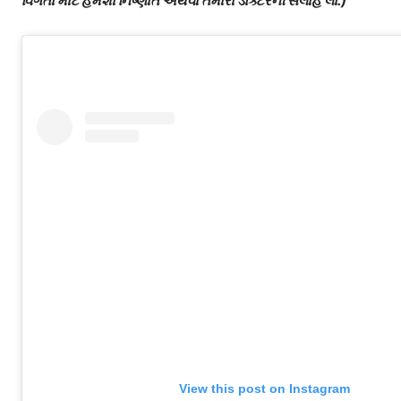
વિગતો માટે હંમેશા નિષ્ણાત અથવા તમારા ડૉક્ટરની સલાહ લો.)
View this post on Instagram