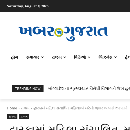
Saturday, August 8, 2026
હોમ
સમાચાર
રાજ્ય
વિડિઓ
બિઝનેસ
હે
બાંગ્લાદેશના ભ્રષ્ટાચાર વિરોધી વિભાગને શેખ હસ
TRENDING NOW
Home
રાજ્ય
દ્વારકામાં મહિલા સંચાલિત, મહિલાઓ માટેનો જૂગાર અખાડો ઝડપાયો
રાજ્ય
હાલાર
દ્વારકામાં મહિલા સંચાલિત,