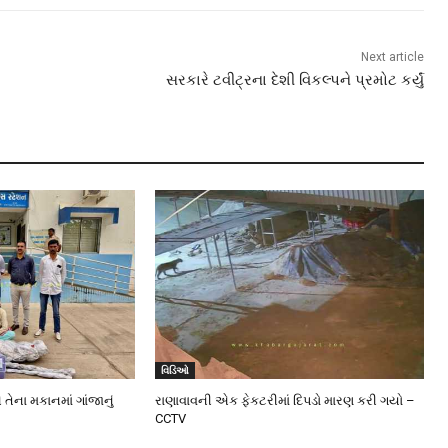
Next article
સરકારે ટવીટ્રના દેશી વિકલ્પને પ્રમોટ કર્યું
વિડિઓ
 તેના મકાનમાં ગાંજાનું
રાણાવાવની એક ફેકટરીમાં દિપડો મારણ કરી ગયો –
CCTV