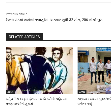
Previous article
ઉત્તરાખંડમાં થયેલી તબાહીમાં અત્યાર સુધી 32 મોત, 206 લોકો ગુમ
RELATED ARTICLES
હાલાર
હાલાર
બહેન વિશે અફવા ફેલાવતા ભાવિ બનેવી સહિતના
ચંદ્રાવાડા ગામના પુજારીએ
ત્રણ શખ્સોનો હુમલો
વાવેતર કર્યું