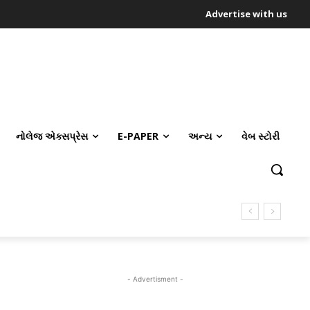
Advertise with us
નોલેજ એક્સપ્રેસ
E-PAPER
અન્ય
વેબ સ્ટોરી
- Advertisment -