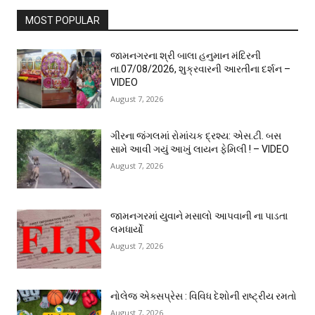
MOST POPULAR
જામનગરના શ્રી બાલા હનુમાન મંદિરની
તા.07/08/2026, શુક્રવારની આરતીના દર્શન –
VIDEO
August 7, 2026
ગીરના જંગલમાં રોમાંચક દ્રશ્ય: એસ.ટી. બસ
સામે આવી ગયું આખું લાયન ફેમિલી ! – VIDEO
August 7, 2026
જામનગરમાં યુવાને મસાલો આપવાની ના પાડતા
લમધાર્યો
August 7, 2026
નોલેજ એક્સપ્રેસ : વિવિધ દેશોની રાષ્ટ્રીય રમતો
August 7, 2026