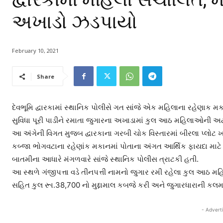
અખાડો ઝડપાયો
February 10, 2021
Share
દેવભૂમિ દ્વારકામાં સ્થાનિક પોલીસે ગત સાંજે એક મહિલાના રહેણાક મક
સુવિધા પૂરી પાડીને રમાતા જુગારના અખાડામાં કુલ આઠ મહિલાઓની 
આ અંગેની વિગત મુજબ દ્વારકાના ગરબી ચોક વિસ્તારમાં બીરલા પ્લોટ ખાતે 
કબ્જા ભોગવટાના રહેણાંક મકાનમાં પોતાના અંગત આર્થિક ફાયદા મા
બાતમીના આધારે મંગળવારે સાંજે સ્થાનિક પોલીસ ત્રાટકી હતી.
આ સ્થળે ગંજીપત્તા વડે તીનપત્તી નામનો જુગાર રમી રહેલા કુલ આઠ
સહિત કુલ રૂા.38,700 નો મુદ્દામાલ કબજે કરી અને જુગારધારાની કલ
- Advert