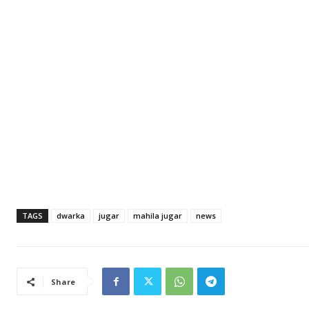
TAGS
dwarka
jugar
mahila jugar
news
Share