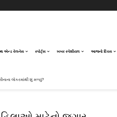
લ્થ એન્ડ વેલનેસ
સ્પોર્ટ્સ
ખબર સ્પેશીયલ
આજનો દિવસ
ીનાના લોકરમાંથી શું મળ્યું?
 મહિલાઓ માટેનો જૂગાર