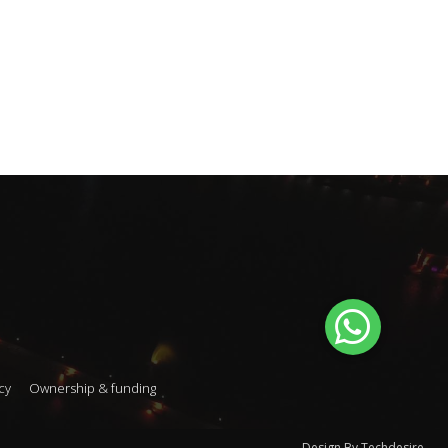
cy
Ownership & funding
Design By Techdesire