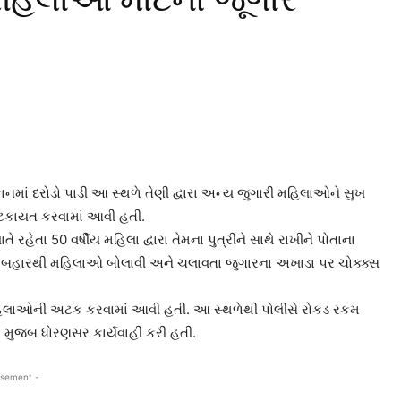
ાનમાં દરોડો પાડી આ સ્થળે તેણી દ્વારા અન્ય જુગારી મહિલાઓને સુખ
અટકાયત કરવામાં આવી હતી.
રહેતા 50 વર્ષીય મહિલા દ્વારા તેમના પુત્રીને સાથે રાખીને પોતાના
ટે બહારથી મહિલાઓ બોલાવી અને ચલાવતા જુગારના અખાડા પર ચોક્ક્સ
 મહિલાઓની અટક કરવામાં આવી હતી. આ સ્થળેથી પોલીસે રોકડ રકમ
મ મુજબ ધોરણસર કાર્યવાહી કરી હતી.
isement -