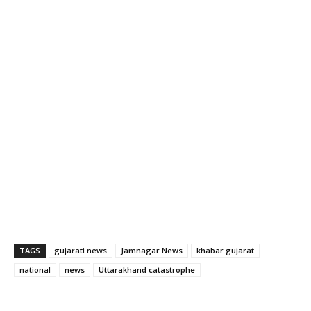
TAGS
gujarati news
Jamnagar News
khabar gujarat
national
news
Uttarakhand catastrophe