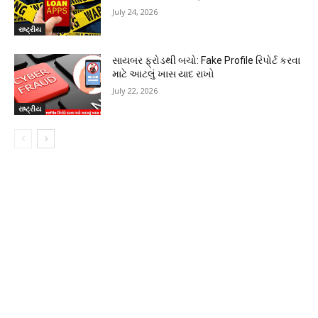
July 24, 2026
રાષ્ટ્રીય
સાયબર ફ્રોડથી બચો: Fake Profile રિપોર્ટ કરવા
માટે આટલું ખાસ યાદ રાખો
July 22, 2026
રાષ્ટ્રીય