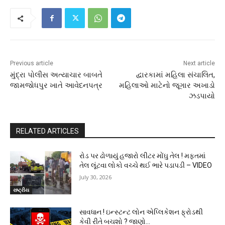
Previous article
Next article
મુંદ્રા પોલીસ અત્યાચાર બાબતે
દ્વારકામાં મહિલા સંચાલિત,
જામજોધપુર ખાતે આવેદનપત્ર
મહિલાઓ માટેનો જૂગાર અખાડો
ઝડપાયો
RELATED ARTICLES
રોડ પર ઢોળાયું હજારો લીટર મોંઘુ તેલ ! મફતમાં
તેલ લૂંટવા લોકો વચ્ચે થઈ ભારે પડાપડી – VIDEO
July 30, 2026
રાષ્ટ્રીય
સાવધાન ! ઇન્સ્ટન્ટ લોન એપ્લિકેશન ફ્રોડથી
કેવી રીતે બચશો ? જાણો…