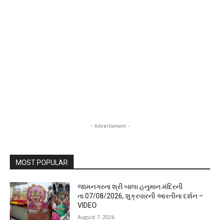
- Advertisment -
MOST POPULAR
જામનગરના શ્રી બાલા હનુમાન મંદિરની
તા.07/08/2026, શુક્રવારની આરતીના દર્શન –
VIDEO
August 7, 2026