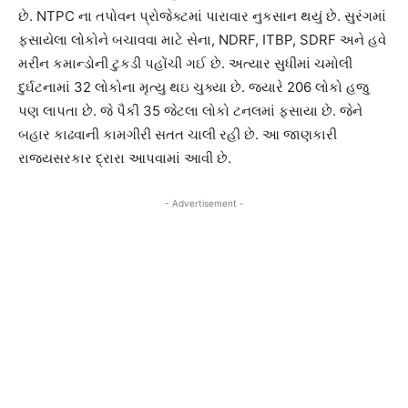
છે. NTPC ના તપોવન પ્રોજેક્ટમાં પારાવાર નુકસાન થયું છે. સુરંગમાં
ફસાયેલા લોકોને બચાવવા માટે સેના, NDRF, ITBP, SDRF અને હવે
મરીન કમાન્ડોની ટુકડી પહોંચી ગઈ છે. અત્યાર સુધીમાં ચમોલી
દુર્ઘટનામાં 32 લોકોના મૃત્યુ થઇ ચુક્યા છે. જયારે 206 લોકો હજુ
પણ લાપતા છે. જે પૈકી 35 જેટલા લોકો ટનલમાં ફસાયા છે. જેને
બહાર કાઢવાની કામગીરી સતત ચાલી રહી છે. આ જાણકારી
રાજ્યસરકાર દ્રારા આપવામાં આવી છે.
- Advertisement -