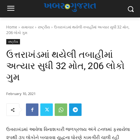
Home
સમાચાર
રાષ્ટ્રીય
ઉત્તરાખંડમાં થયેલી તબાહીમાં અત્યાર સુધી 32 મોત,
206 લોકો ગુમ
રાષ્ટ્રીય
ઉત્તરાખંડમાં થયેલી તબાહીમાં
અત્યાર સુધી 32 મોત, 206 લોકો
ગુમ
February 10, 2021
ઉત્તરાખંડમાં આવેલા વિનાશકારી જળપ્રલય અંગે ટનલમાં ફસાયેલા
૨૫થી ૩૫ લોકોને બચાવવા યુદ્ધના ધોરણે કામગીરી ચાલી રહી