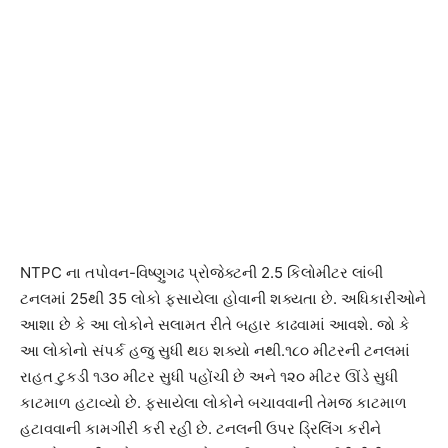
NTPC ના તપોવન-વિષ્ણુગઢ પ્રોજેક્ટની 2.5 કિલોમીટર લાંબી
ટનલમાં 25થી 35 લોકો ફસાયેલા હોવાની શક્યતા છે. અધિકારીઓને
આશા છે કે આ લોકોને સલામત રીતે બહાર કાઢવામાં આવશે. જો કે
આ લોકોનો સંપર્ક હજુ સુધી થઇ શક્યો નથી.૧૮૦ મીટરની ટનલમાં
રાહત ટુકડી ૧૩૦ મીટર સુધી પહોંચી છે અને ૧૨૦ મીટર ઊંડે સુધી
કાટમાળ હટાવ્યો છે. ફસાયેલા લોકોને બચાવવાની તેમજ કાટમાળ
હટાવવાની કામગીરી કરી રહી છે. ટનલની ઉપર ડ્રિલિંગ કરીને