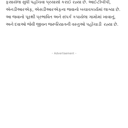
ફસાયેલા સુધી પહોંચવા પ્રયાસો કરાઈ રહ્યા છે. આઈટીબીપી,
એનડીઆરએફ, એસડીઆરએફના જવાનો બચાવકાર્યમાં લાગ્યા છે.
આ જવાનો પૂરથી પ્રભાવિત અને સંપર્ક કપાયેલા ગામોમાં ખાવાનું,
અને દવાઓ જેવી જીવન જરૂરિયાતની વસ્તુઓ પહોંચાડી રહ્યા છે.
- Advertisement -