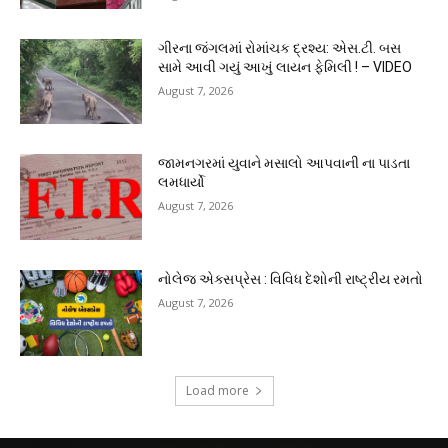
ગીરના જંગલમાં રોમાંચક દ્રશ્ય: એસ.ટી. બસ
સામે આવી ગયું આખું લાયન ફેમિલી ! – VIDEO
August 7, 2026
જામનગરમાં યુવાને મસાલો આપવાની ના પાડતા
લમધાર્યો
August 7, 2026
નોલેજ એક્સપ્રેસ : વિવિધ દેશોની રાષ્ટ્રીય રમતો
August 7, 2026
Load more