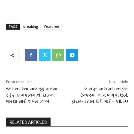
TAGS
breaking
Featured
Previous article
Next article
જામનગરના બાલાજી પાર્કમાં
લાલપુર બાયપાસ નજીક
રહેણાંક મકાનમાંથી દારૂના
ટેન્કરમાં આગ ભભૂકી ઉઠી,
જથ્થા સાથે શખ્સ ઝબ્બે
ફાયરની ટીમ દોડી ગઈ – VIDEO
RELATED ARTICLES