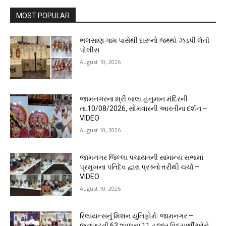
MOST POPULAR
ભલસાણ ગામ પાસેથી દારૂનો જથ્થો ઝડપી લેતી
પોલીસ
August 10, 2026
જામનગરના શ્રી બાલા હનુમાન મંદિરની
તા.10/08/2026, સોમવારની આરતીના દર્શન –
VIDEO
August 10, 2026
જામનગર જિલ્લા પંચાયતની સામાન્ય સભામાં
પ્રમુખના પતિદેવ દ્વારા પ્રશ્ર્નોત્તરીથી ચર્ચા –
VIDEO
August 10, 2026
રિલાયન્સનું મિશન યુનિફોર્મઃ જામનગર –
જૂનાગઢની 63 શાળાના 11 હજાર વિદ્યાર્થીઓને