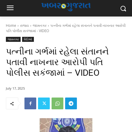
Home
રાજ્ય
જામનગર
પત્નીના ગર્ભમાં રહેલા સંતાનને પતાવી નાખનાર આરોપી
પતિ પોલીસ સકંજામાં - VIDEO
જામનગર
વિડિઓ
પત્નીના ગર્ભમાં રહેલા સંતાનને
પતાવી નાખનાર આરોપી પતિ
પોલીસ સકંજામાં – VIDEO
July 17, 2025