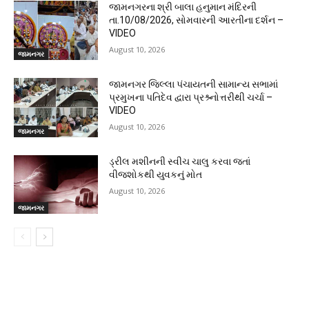
જામનગરના શ્રી બાલા હનુમાન મંદિરની
તા.10/08/2026, સોમવારની આરતીના દર્શન –
VIDEO
August 10, 2026
જામનગર
જામનગર જિલ્લા પંચાયતની સામાન્ય સભામાં
પ્રમુખના પતિદેવ દ્વારા પ્રશ્ર્નોત્તરીથી ચર્ચા –
VIDEO
August 10, 2026
જામનગર
ડ્રીલ મશીનની સ્વીચ ચાલુ કરવા જતાં
વીજશોકથી યુવકનું મોત
August 10, 2026
જામનગર