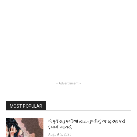
- Advertisment -
MOST POPULAR
બે પુર્વ સહકર્મીઓ દ્વારા યુવતીનું અપહરણ કરી
દુષ્કર્મ આચર્યું
August 5, 2026