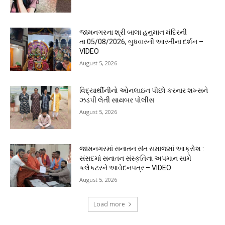
જામનગરના શ્રી બાલા હનુમાન મંદિરની
તા.05/08/2026, બુધવારની આરતીના દર્શન –
VIDEO
August 5, 2026
વિદ્યાર્થીનીનો ઓનલાઇન પીછો કરનાર શખ્સને
ઝડપી લેતી સાયબર પોલીસ
August 5, 2026
જામનગરમાં સનાતન સંત સમાજમાં આક્રોશ :
સંસદમાં સનાતન સંસ્કૃતિના અપમાન સામે
કલેકટરને આવેદનપત્ર – VIDEO
August 5, 2026
Load more