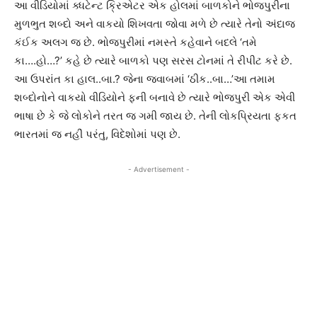
આ વીડિયોમાં ક્ધટેન્ટ ક્રિએટર એક હોલમાં બાળકોને ભોજપુરીના
મુળભુત શબ્દો અને વાકયો શિખવતા જોવા મળે છે ત્યારે તેનો અંદાજ
કંઈક અલગ જ છે. ભોજપુરીમાં નમસ્તે કહેવાને બદલે ‘તમે
કા….હો…?’ કહે છે ત્યારે બાળકો પણ સરસ ટોનમાં તે રીપીટ કરે છે.
આ ઉપરાંત કા હાલ..બા.? જેના જવાબમાં ‘ઠીક..બા…’આ તમામ
શબ્દોનોને વાકયો વીડિયોને ફની બનાવે છે ત્યારે ભોજપુરી એક એવી
ભાષા છે કે જે લોકોને તરત જ ગમી જાય છે. તેની લોકપ્રિયતા ફકત
ભારતમાં જ નહીં પરંતુ, વિદેશોમાં પણ છે.
- Advertisement -