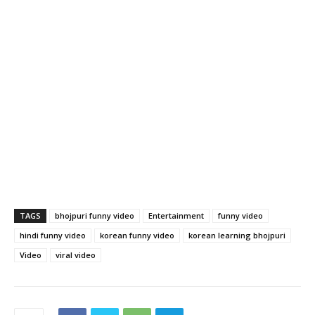
TAGS
bhojpuri funny video
Entertainment
funny video
hindi funny video
korean funny video
korean learning bhojpuri
Video
viral video