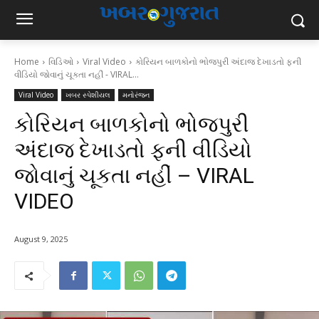
Home
વિડિઓ
Viral Video
કોરિયન બાળકોનો ભોજપુરી અંદાજ દેખાડતો ફની
વીડિયો જોવાનું ચૂકતા નહીં - VIRAL...
Viral Video
ખબર સ્પેશીયલ
મનોરંજન
કોરિયન બાળકોનો ભોજપુરી
અંદાજ દેખાડતો ફની વીડિયો
જોવાનું ચૂકતા નહીં – VIRAL
VIDEO
August 9, 2025