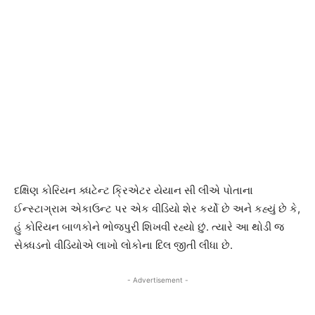
દક્ષિણ કોરિયન ક્ધટેન્ટ ક્રિએટર યેયાન સી લીએ પોતાના
ઈન્સ્ટાગ્રામ એકાઉન્ટ પર એક વીડિયો શેર કર્યો છે અને કહ્યું છે કે,
હું કોરિયન બાળકોને ભોજપુરી શિખવી રહ્યો છું. ત્યારે આ થોડી જ
સેક્ધડનો વીડિયોએ લાખો લોકોના દિલ જીતી લીધા છે.
- Advertisement -