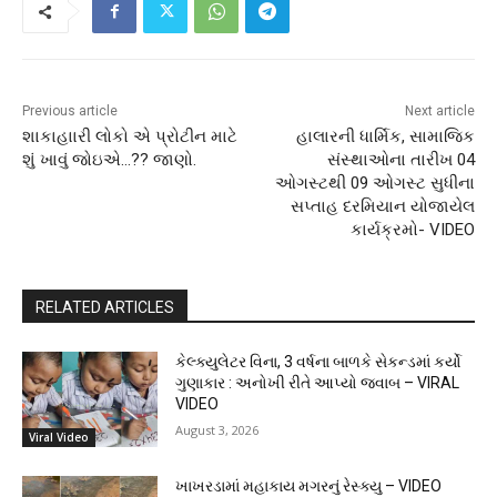
Previous article
Next article
શાકાહાારી લોકો એ પ્રોટીન માટે
હાલારની ધાર્મિક, સામાજિક
શું ખાવું જોઇએ…?? જાણો.
સંસ્થાઓના તારીખ 04
ઓગસ્ટથી 09 ઓગસ્ટ સુધીના
સપ્તાહ દરમિયાન યોજાયેલ
કાર્યક્રમો- VIDEO
RELATED ARTICLES
કેલ્ક્યુલેટર વિના, 3 વર્ષના બાળકે સેકન્ડમાં કર્યો
ગુણાકાર : અનોખી રીતે આપ્યો જવાબ – VIRAL
VIDEO
August 3, 2026
Viral Video
ખાખરડામાં મહાકાય મગરનું રેસ્ક્યુ – VIDEO