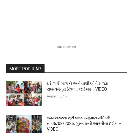
- Advertisment -
MOST POPULAR
ઘરે જઈ બાળકો અને વાલીઓને મળ્યા
રાજ્યમંત્રી રિવાબા જાડેજા – VIDEO
August 6, 2026
જામનગરના શ્રી બાલા હનુમાન મંદિરની
તા.06/08/2026, ગુરૂવારની આરતીના દર્શન –
VIDEO