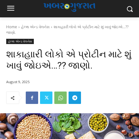
Home
હેલ્થ એન્ડ વેલનેસ
શાકાહાારી લોકો એ પ્રોટીન માટે શું ખાવું જોઇએ...??
જાણો.
હેલ્થ એન્ડ વેલનેસ
શાકાહાારી લોકો એ પ્રોટીન માટે શું
ખાવું જોઇએ…?? જાણો.
August 9, 2025