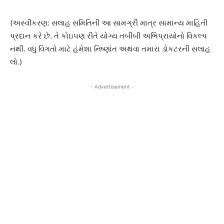
(અસ્વીકરણ: સલાહ સમિતિની આ સામગ્રી માત્ર સામાન્ય માહિતી
પ્રદાન કરે છે. તે કોઇપણ રીતે યોગ્ય તબીબી અભિપ્રાયોનો વિકલ્પ
નથી. વધુ વિગતો માટે હંમેશા નિષ્ણાંત અથવા તમારા ડોકટરની સલાહ
લો.)
- Advertisement -