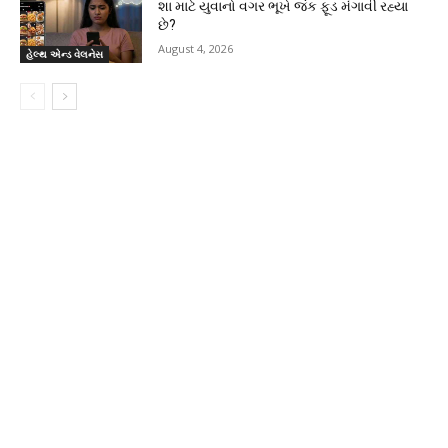
શા માટે યુવાનો વગર ભૂખે જંક ફૂડ મંગાવી રહ્યા
છે?
August 4, 2026
હેલ્થ એન્ડ વેલનેસ