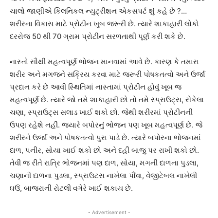
ચાલો જાણીએ કિલનિકલ ન્યુટ્રીશન એકસપર્ટ શું કહે છે ?…
શરીરના વિકાસ માટે પ્રોટીન ખુબ જરૂરી છે. ત્યારે શાકાહારી લોકો
દરરોજ 50 થી 70 ગ્રામ પ્રોટીન સરળતાથી પૂર્ણ કરી શકે છે.
નાસ્તો સૌથી મહત્વપૂર્ણ ભોજન માનવામાં આવે છે. કારણ કે તમારા
શરીર અને મગજને સક્રિય કરવા માટે જરૂરી પોષકતત્વો અને ઉર્જા
પ્રદાન કરે છે આવી સ્થિતિમાં નાસ્તામાં પ્રોટીન હોવું ખૂબ જ
મહત્વપૂર્ણ છે. ત્યારે જો તમે શાકાહારી છો તો તમે સ્પ્રાઉટ્સ, સેકેલા
ચણા, સ્પ્રાઉટ્સ સલાડ ખાઈ શકો છો. જેથી શરીરમાં પ્રોટીનની
ઉપણ રહેશે નહીં. જ્યારે બપોરનું ભોજન પણ ખૂબ મહત્વપૂર્ણ છે. જે
શરીરને ઉર્જા અને પોષકતત્વો પુરા પાડે છે. ત્યારે બપોરના ભોજનમાં
દાળ, પનીર, સોયા ખાઈ શકો છો અને દહીં બાજુ પર રાખી શકો છો.
તેવી જ રીતે રાત્રિ ભોજનમાં પણ દાળ, સોયા, મગની દાળના પુડલા,
ચણાની દાળના પુડલા, સ્પ્રાઉટસ નાખેલા પૌંવા, વેજીટેબલ નાખેલી
ઘઉં, બાજરાની રોટલી વગેરે ખાઈ શકાય છે.
- Advertisement -