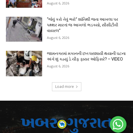
August 6, 2026
“જેવું કરો તેવું ભરો” શાંતિથી જતા આખલા પર
પથ્થર મારતાં જ આખલો ભડક્યો, સીસીટીવી
વાયરલ”
August 6, 2026
જામનગરમાં મકાનની છત ધરાશાયી થયાની ઘટના
અંગે શું કહ્યું ડે.ચીફ ફાયર ઓફિસરે? – VIDEO
August 6, 2026
Load more