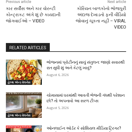
Previous article
Next article
કાર સર્વીસ અને કાર વોરન્ટી
કોરિયન બાળકોનો ભોજપુરી
કોન્ટ્રાકટ અંગે શું છે કાયદાની
અંદાજ દેખાડતો ફની વીડિયો
જોગવાઈઓ – VIDEO
જોવાનું ચૂકતા નહીં – VIRAL
VIDEO
RELATED ARTICLES
ભોજનમાં પ્રોટીનનું સાચું સંતુલન: જાણો સવારથી
રાત સુધી શું અને કેટલું ખાવું?
August 6, 2026
હેલ્થ એન્ડ વેલનેસ
ચોમાસામાં ઘરમાંથી આવતી ભેજની ગંધથી પરેશાન
છો? તો અપનાવો આ સરળ ટીપ્સ
August 5, 2026
હેલ્થ એન્ડ વેલનેસ
ઓનલાઈન ઓર્ડર કે સોશિયલ મીડિયા ટ્રિગર?