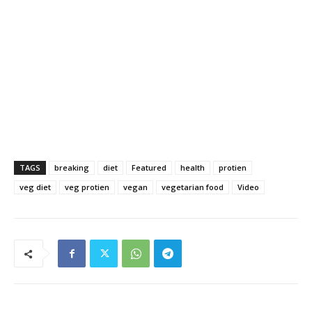
TAGS
breaking
diet
Featured
health
protien
veg diet
veg protien
vegan
vegetarian food
Video