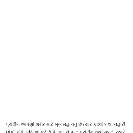
પ્રોટીન આપણાં શરીર માટે ખૂબ મહત્વનું છે ત્યારે કેટલાંક શાકાહારી
લોકો એવી ફરિયાદ કરે છે કે, અમને પુરતુ પ્રોટીન નથી મળતું. ત્યારે