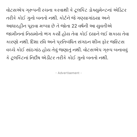
વોટસએપ ગ્રૂપની રચના કરવાથી કે ટૂલકિટ ડોક્યુમેન્ટનાં એડિટર
તરીકે કોઈ ગુનો બનતો નથી. કોર્ટને જે ગણ્યાગાંઠયા અને
આધારહીન પૂરાવા મળ્યા છે તે જોતા 22 વર્ષની આ યુવતીએ
જામીનનાં નિયમોનો ભંગ કર્યો હોય તેવા કોઈ ધ્યાને લઈ શકાય તેવા
કારણો નથી. દિશા રવિ અને પ્રતિબંધિત સંગઠન શીખ ફોર જસ્ટિસ
વચ્ચે કોઈ સાંઠગાંઠ હોય તેવું જણાતું નથી. વોટસએપ ગ્રુપ બનાવવું
કે ટૂલકિટનાં નિર્દોષ એડીટર તરીકે કોઈ ગુનો બનતો નથી.
- Advertisement -