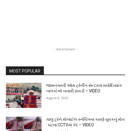
- Advertisment -
MOST POPULAR
જામનગરની ઓમ ટ્રેનીંગ સેન્ટરના મનોદિવ્યાંગ
બાળકોએ બનાવી રાખડી – VIDEO
August 8, 2026
ચાલુ ટ્રેને મોબાઈલ સ્નેચિંગના કારણે યુવકનું મોત
: ઘટના CCTVમાં કેદ – VIDEO