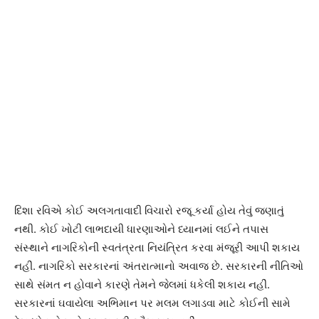
દિશા રવિએ કોઈ અલગતાવાદી વિચારો રજૂ કર્યા હોય તેવું જણાતું
નથી. કોઈ ખોટી લાભદાયી ધારણાઓને ધ્યાનમાં લઈને તપાસ
સંસ્થાને નાગરિકોની સ્વતંત્રતા નિયંત્રિત કરવા મંજૂરી આપી શકાય
નહીં. નાગરિકો સરકારનાં અંતરાત્માનો અવાજ છે. સરકારની નીતિઓ
સાથે સંમત ન હોવાને કારણે તેમને જેલમાં ધકેલી શકાય નહીં.
સરકારનાં ઘવાયેલા અભિમાન પર મલમ લગાડવા માટે કોઈની સામે