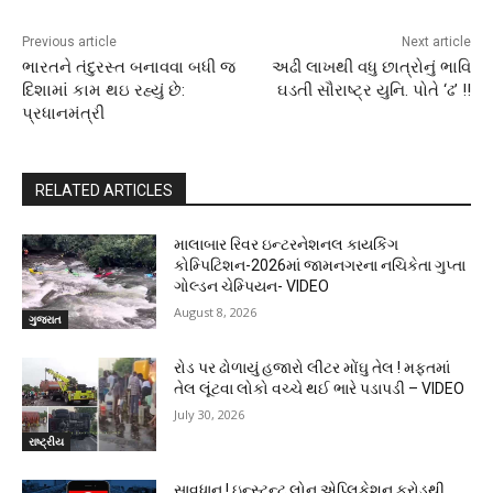
Previous article
Next article
ભારતને તંદુરસ્ત બનાવવા બધી જ
અઢી લાખથી વધુ છાત્રોનું ભાવિ
દિશામાં કામ થઇ રહ્યું છે:
ઘડતી સૌરાષ્ટ્ર યુનિ. પોતે ‘ઢ’ !!
પ્રધાનમંત્રી
RELATED ARTICLES
માલાબાર રિવર ઇન્ટરનેશનલ કાયકિંગ
કોમ્પિટિશન-2026માં જામનગરના નચિકેતા ગુપ્તા
ગોલ્ડન ચેમ્પિયન- VIDEO
August 8, 2026
ગુજરાત
રોડ પર ઢોળાયું હજારો લીટર મોંઘુ તેલ ! મફતમાં
તેલ લૂંટવા લોકો વચ્ચે થઈ ભારે પડાપડી – VIDEO
July 30, 2026
રાષ્ટ્રીય
સાવધાન ! ઇન્સ્ટન્ટ લોન એપ્લિકેશન ફ્રોડથી