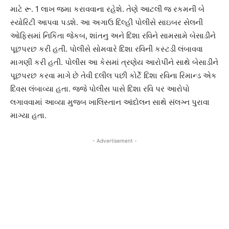
માટે રૂ. 1 લાખ જમા કરાવવાના રહેશે. તેણે આટલી જ રકમની બે
સ્યોરિટી આપવા પડશે. આ અગાઉ દિલ્હી પોલીસે સાઇબર સેલની
ઓફિસમાં નિકિતા જેકબ, શાંતનુ અને દિશા રવિને સામસામે બેસાડીને
પૂછપરછ કરી હતી. પોલીસે સોમવારે દિશા રવિની કસ્ટડી લંબાવવા
માગણી કરી હતી. પોલીસ આ કેસમાં ત્રણેય આરોપીને સાથે બેસાડીને
પૂછપરછ કરવા માગે છે તેવી દલીલ પછી કોર્ટે દિશા રવિના રિમાન્ડ એક
દિવસ લંબાવ્યા હતા. જજે પોલીસ પાસે દિશા રવિ પર આરોપો
લગાવવામાં આવ્યા મુજબ ખાલિસ્તાન આંદોલન સાથે સંલગ્ન પુરાવા
માગ્યા હતા.
- Advertisement -