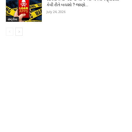
કેવી રીતે બચશો ? જાણો…
July 24, 2026
રાષ્ટ્રીય