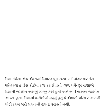
દિશા રવિના એક દિવસમાં રિમાન્ડ પૂરા થયા પછી મંગળવારે તેને
પતિયાલા હાઉસ કોર્ટમાં રજૂ કરાઈ હતી. જજ ધર્મેન્દ્ર રાણાએ
દિશાની જામીન અરજી મંજૂર કરી હતી અને રૂ. 1 લાખના જામીન
આપ્યા હતા. દિશાનાં વકીલોએ કહ્યું હતું કે દિશાનો પરિવાર આટલી
મોટી રકમ ભરી શકવાની ક્ષમતા ધરાવતો નથી.