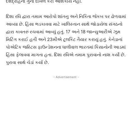
દેશદ્રોહનો ગુનો દાખલ કરી ઔશકાય નહીં.
દિશા રવિ દ્વારા તમામ આરોપો શાંતનુ અને નિકિતા જેકબ પર ઢોળવામાં
આવ્યા છે. હિંસા ભડકાવવા માટે ખાલિસ્તાન સાથે જોડાયેલા સંગઠનો
દ્વારા કાવતરું રચવામાં આવ્યું હતું. 17 અને 18 જાન્યુઆરીએ ઝૂમ
મિટિંગ કરાઈ હતી અને 23મીએ ટૂલકિટ તૈયાર કરાયું હતું. કેનેડાનાં
પોએટિક જસ્ટિસ ફાઉન્ડેશનના ધાલીવાલ ભારતમાં કિસાનોની આડમાં
હિંસા ફેલાવવા માગતા હતા. દિશા રવિએ તમામ પુરાવાનો નાશ કર્યો છે.
પુરાવા સાથે ચેડાં કર્યા છે.
- Advertisement -