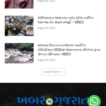
August 8, 2026
અલિયાબાડા-જામનગર બ્રોડગ્રેજ ડબલિંગ
પેસેન્જર રેલ સેવાને મંજૂરી – VIDEO
August 8, 2026
માલાબાર રિવર ઇન્ટરનેશનલ કાયકિંગ
કોમ્પિટિશન-2026માં જામનગરના નચિકેતા ગુપ્તા
ગોલ્ડન ચેમ્પિયન- VIDEO
August 8, 2026
Load more