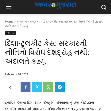
Home
સમાચાર
રાષ્ટ્રીય
દિશા-ટૂલકીટ કેસ: સરકારની નીતિનો વિરોધ દેશદ્રોહ
નથી: અદાલતે કહ્યું
રાષ્ટ્રીય
દિશા-ટૂલકીટ કેસ: સરકારની
નીતિનો વિરોધ દેશદ્રોહ નથી:
અદાલતે કહ્યું
February 24, 2021
ટૂલકિટ કેસમાં દિશા રવિને દિલ્હીને પતિયાલા હાઉસ કોર્ટ દ્વારા
જામીન આપવામાં આવ્યા છે. દિશા રવિએ જાત મુચરકાના જામીન