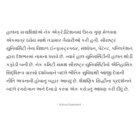
હાલના સત્તાધિશોએ નેક એક્રેડીટેશનમાં ઉચ્ચ ગુણ મેળવવા
એકમાત્ર ધ્યેય સાથે તડામાર તૈયારીઓ કરી હતી. સૌરાષ્ટ્ર
યુનિવર્સિટી તેના વિશાળ ઈન્ફાસ્ટ્રક્ચર, સંશોધન, પેટેન્ટ, પબ્લિકેશન
દ્વારા દેશભરમાં નામના ધરાવે છે. ત્યારે હાલ યુનિવર્સિટીની હાલત થોડી
કફોડી બની છે. નેક કમિટી સમક્ષ સૌરાષ્ટ્ર યુનિવર્સિટીનો ઐતિહાસિક
સિદ્ધિરૂપ વારસો દર્શાવવાને બદલે ભૌતિક સુવિધાથી આંજી દેવાની
નીતિ અપનાવી હોવાનું બહાર આવ્યું છે. શૈક્ષણિક સિદ્ધીના પ્રદર્શનને
બદલે રંગરોગાન અને દેખાડો કરવા એક કરોડનું આંધણ કરી દીધું છે.
- Advertisement -