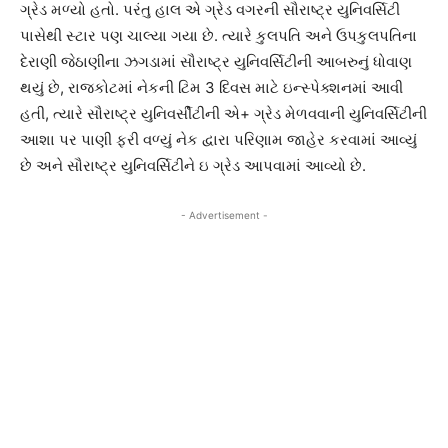
ગ્રેડ મળ્યો હતો. પરંતુ હાલ એ ગ્રેડ વગરની સૌરાષ્ટ્ર યુનિવર્સિટી
પાસેથી સ્ટાર પણ ચાલ્યા ગયા છે. ત્યારે કુલપતિ અને ઉપકુલપતિના
દેરાણી જેઠાણીના ઝગડામાં સૌરાષ્ટ્ર યુનિવર્સિટીની આબરુનું ધોવાણ
થયું છે, રાજકોટમાં નેકની ટિમ 3 દિવસ માટે ઇન્સ્પેક્શનમાં આવી
હતી, ત્યારે સૌરાષ્ટ્ર યુનિવર્સીટીની એ+ ગ્રેડ મેળવવાની યુનિવર્સિટીની
આશા પર પાણી ફરી વળ્યું નેક દ્વારા પરિણામ જાહેર કરવામાં આવ્યું
છે અને સૌરાષ્ટ્ર યુનિવર્સિટીને ઇ ગ્રેડ આપવામાં આવ્યો છે.
- Advertisement -