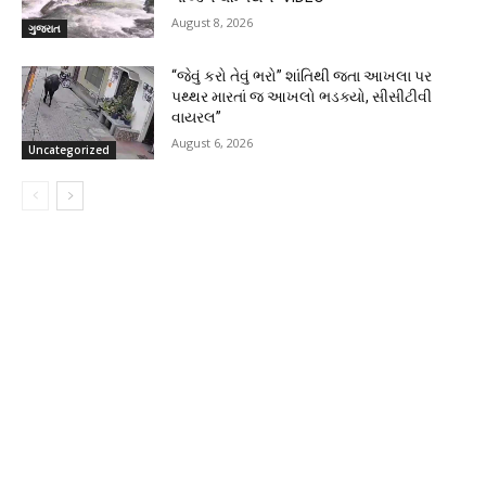
August 8, 2026
ગુજરાત
“જેવું કરો તેવું ભરો” શાંતિથી જતા આખલા પર
પથ્થર મારતાં જ આખલો ભડક્યો, સીસીટીવી
વાયરલ”
August 6, 2026
Uncategorized