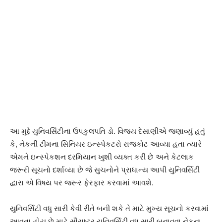
આ મુદ્દે યુનિવર્સિટીના ઉપકુલપતિ ડો. વિજય દેસાણીએ જણાવ્યું હતું
કે, નેકની ટીમના સિનિયર ઇન્સ્પેકટરો રાજકોટ આવ્યા હતા ત્યારે
એમને ઇન્સ્પેકશન દરમિયાન ખુશી વ્યક્ત કરી છે અને કેટલાક
જરૂરી સૂચનો દર્શાવ્યા છે જે સુચનોને પ્રાધાન્ય આપી યુનિવર્સિટી
દ્વારા એ વિષય પર જરૂર ફેરફાર કરવામાં આવશે.
યુનિવર્સિટી વધુ સારી કેવી રીતે બની શકે તે માટે મુખ્ય સૂચનો કરવામાં
આવતા હોય છે માટે સૌરાષ્ટ્ર યુનિવર્સિટી વધુ સારી બનાવવા નેકના