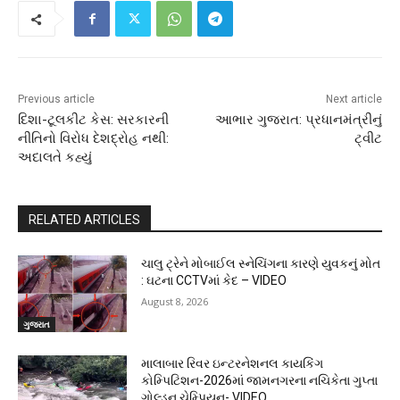
Previous article
Next article
દિશા-ટૂલકીટ કેસ: સરકારની
આભાર ગુજરાત: પ્રધાનમંત્રીનું
નીતિનો વિરોધ દેશદ્રોહ નથી:
ટ્વીટ
અદાલતે કહ્યું
RELATED ARTICLES
ચાલુ ટ્રેને મોબાઈલ સ્નેચિંગના કારણે યુવકનું મોત
: ઘટના CCTVમાં કેદ – VIDEO
August 8, 2026
ગુજરાત
માલાબાર રિવર ઇન્ટરનેશનલ કાયકિંગ
કોમ્પિટિશન-2026માં જામનગરના નચિકેતા ગુપ્તા
ગોલ્ડન ચેમ્પિયન- VIDEO