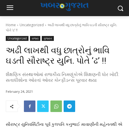
Home
Uncategorized
અઢી લાખથી વધુ છાત્રોનું ભાવિ ઘડતી સૌરાષ્ટ્ર યુનિ.
પોતે ‘ઢ’ !!
Uncategorized
રાજ્ય
ગુજરાત
અઢી લાખથી વધુ છાત્રોનું ભાવિ
ઘડતી સૌરાષ્ટ્ર યુનિ. પોતે ‘ઢ’ !!
શૈક્ષણિક સંસ્થાઓમાં રાજકીય નિમણૂંકોએ શિક્ષણની ધોર ખોદી:
સતાધીશોના ઓરતાં ઓવર કોન્ફીડન્સ પૂરવાર થયા
February 24, 2021
સૌરાષ્ટ્ર યુનિવર્સિટીના પૂર્વ કુલપતિ કનુભાઈ માવાણીની મહેનતથી એ