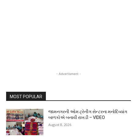
- Advertisment -
MOST POPULAR
જામનગરની ઓમ ટ્રેનીંગ સેન્ટરના મનોદિવ્યાંગ
બાળકોએ બનાવી રાખડી – VIDEO
August 8, 2026