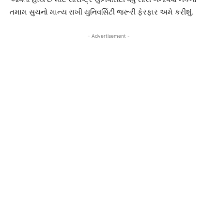
તમામ સુચનો માન્ય રાખી યુનિવર્સિટી જરૂરી ફેરફાર અમે કરીશું.
- Advertisement -