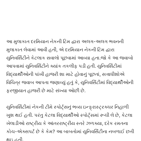
આ મુલાકાત દરમિયાન નેકની ટિમ દ્વારા અલગ-અલગ ભવનની
મુલાકાત લેવામાં આવી હતી, એ દરમિયાન નેકની ટિમ દ્વારા
યુનિવર્સિટીને કેટલાક સવાલો પૂછવામાં આવ્યા હતા.જો કે આ જવાબો
આપવામાં યુનિવર્સિટીને ક્યાંક તકલીફ પડી હતી. યુનિવર્સિટીમાં
વિદ્યાર્થીઓની પાંખી હાજરી શા માટે હોવાનું પૂછતાં, સત્તાધીશોએ
વિચિત્ર જવાબ આપતા જણાવ્યું હતું કે, યુનિવર્સિટીમાં વિદ્યાર્થીઓની
ફરજીયાત હાજરી છે માટે સંખ્યા ઓછી છે.
યુનિવર્સિટીમાં નેકની ટીમે સ્પોર્ટ્સનું ભવ્ય ઇન્ફ્રાસ્ટ્રક્ચર નિહાળી
ખુશ થઈ હતી. પરંતુ કેટલા વિદ્યાર્થીઓ સ્પોર્ટ્સમાં રૂચી લે છે, કેટલા
ખેલાડીઓ રાષ્ટ્રીય કે આંતરરાષ્ટ્રીય સ્તરે ઝળક્યા, દરેક રમતના
કોચ-એક્સપર્ટ છે કે કેમ? આ બાબતોમાં યુનિવર્સિટીના નબળાઈ છતી
થઇ હતી.