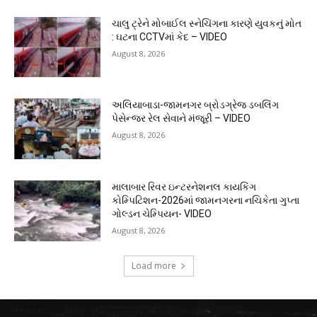
ચાલુ ટ્રેને મોબાઈલ સ્નેચિંગના કારણે યુવકનું મોત
: ઘટના CCTVમાં કેદ – VIDEO
August 8, 2026
અલિયાબાડા-જામનગર બ્રોડગ્રેજ ડબલિંગ
પેસેન્જર રેલ સેવાને મંજૂરી – VIDEO
August 8, 2026
માલાબાર રિવર ઇન્ટરનેશનલ કાયકિંગ
કોમ્પિટિશન-2026માં જામનગરના નચિકેતા ગુપ્તા
ગોલ્ડન ચેમ્પિયન- VIDEO
August 8, 2026
Load more