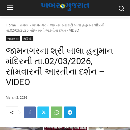
Home
રાજ્ય
જામનગર
જામનગરના શ્રી બાલા હનુમાન મંદિરની
તા.02/03/2026, સોમવારની આરતીના દર્શન - VIDEO
જામનગર
વિડિઓ
જામનગરના શ્રી બાલા હનુમાન
મંદિરની તા.02/03/2026,
સોમવારની આરતીના દર્શન –
VIDEO
March 2, 2026