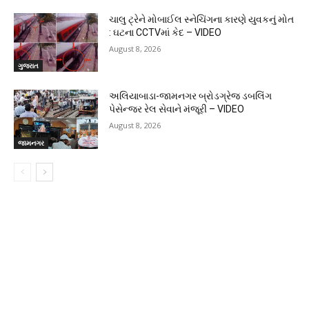
ચાલુ ટ્રેને મોબાઈલ સ્નેચિંગના કારણે યુવકનું મોત
: ઘટના CCTVમાં કેદ – VIDEO
August 8, 2026
ગુજરાત
અલિયાબાડા-જામનગર બ્રોડગ્રેજ ડબલિંગ
પેસેન્જર રેલ સેવાને મંજૂરી – VIDEO
August 8, 2026
જામનગર