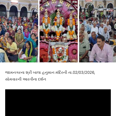
જામનગરના શ્રી બાલા હનુમાન મંદિરની તા.02/03/2026,
સોમવારની આરતીના દર્શન