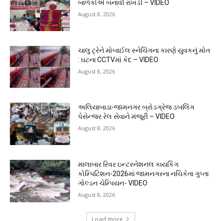
બાળકોએ બનાવી રાખડી – VIDEO
August 8, 2026
ચાલુ ટ્રેને મોબાઈલ સ્નેચિંગના કારણે યુવકનું મોત
: ઘટના CCTVમાં કેદ – VIDEO
August 8, 2026
અલિયાબાડા-જામનગર બ્રોડગ્રેજ ડબલિંગ
પેસેન્જર રેલ સેવાને મંજૂરી – VIDEO
August 8, 2026
માલાબાર રિવર ઇન્ટરનેશનલ કાયકિંગ
કોમ્પિટિશન-2026માં જામનગરના નચિકેતા ગુપ્તા
ગોલ્ડન ચેમ્પિયન- VIDEO
August 8, 2026
Load more