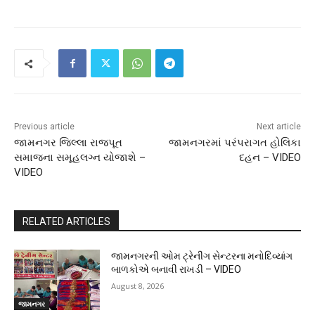
Previous article
Next article
જામનગર જિલ્લા રાજપૂત
જામનગરમાં પરંપરાગત હોલિકા
સમાજના સમૂહલગ્ન યોજાશે –
દહન – VIDEO
VIDEO
RELATED ARTICLES
જામનગરની ઓમ ટ્રેનીંગ સેન્ટરના મનોદિવ્યાંગ
બાળકોએ બનાવી રાખડી – VIDEO
August 8, 2026
જામનગર