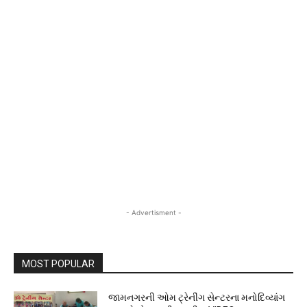
- Advertisment -
MOST POPULAR
જામનગરની ઓમ ટ્રેનીંગ સેન્ટરના મનોદિવ્યાંગ