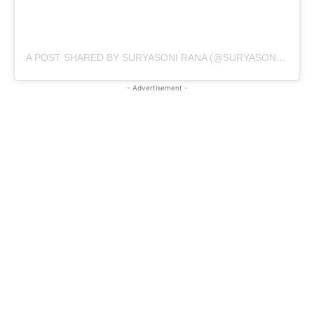
A POST SHARED BY SURYASONI RANA (@SURYASONI_RANA_OFFICIAL)
- Advertisement -