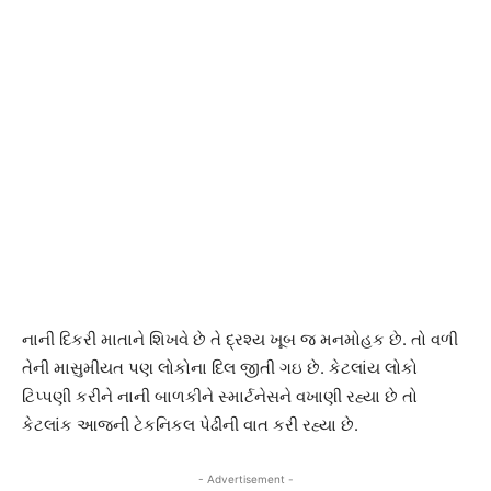
નાની દિકરી માતાને શિખવે છે તે દ્રશ્ય ખૂબ જ મનમોહક છે. તો વળી
તેની માસુમીયત પણ લોકોના દિલ જીતી ગઇ છે. કેટલાંય લોકો
ટિપ્પણી કરીને નાની બાળકીને સ્માર્ટનેસને વખાણી રહ્યા છે તો
કેટલાંક આજની ટેકનિકલ પેઢીની વાત કરી રહ્યા છે.
- Advertisement -