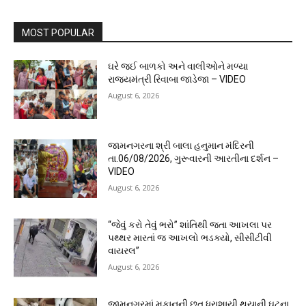
MOST POPULAR
ઘરે જઈ બાળકો અને વાલીઓને મળ્યા
રાજ્યમંત્રી રિવાબા જાડેજા – VIDEO
August 6, 2026
જામનગરના શ્રી બાલા હનુમાન મંદિરની
તા.06/08/2026, ગુરૂવારની આરતીના દર્શન –
VIDEO
August 6, 2026
“જેવું કરો તેવું ભરો” શાંતિથી જતા આખલા પર
પથ્થર મારતાં જ આખલો ભડક્યો, સીસીટીવી
વાયરલ”
August 6, 2026
જામનગરમાં મકાનની છત ધરાશાયી થયાની ઘટના