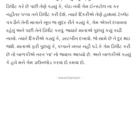
ડિલીટ કરે છે પછી તેણે કહ્યું કે, કોઇ નવી ગેમ ઈન્સ્ટોલ ના કર
નહીંતર પપ્પા તને ડિલીટ કરી દેશે. ત્યારે દિકરીએ તેણે હાથમાં ટેબ્લેટ
પકડીને તેની માતાને ખૂબ જ સુંદર રીતે કહ્યું કે, ગેમ એપને દબાવતા
રહેવું અને પછી તેને ડિલીટ કરવું. જ્યારે માતાએ પુછયું કયું કાઢી
નાખો. ત્યારે દિકરીએ કહ્યું કે, ડસ્ટબીન દબાવો. જે સામે છે તે દુર થઇ
જશેે. માતાએ ફરી પુછયું કે, પપ્પાને ખબર નહીં પડે કે ગેમ ડિલીટ કરી
છે તો બાળકીએ તરત ‘ના’ નો જવાબ આપ્યો છે. અને બાળકીએ કહ્યું
કે હવે મને ગેમ ડાઉનલોડ કરવા દો રમવા દો.
- Advertisement -