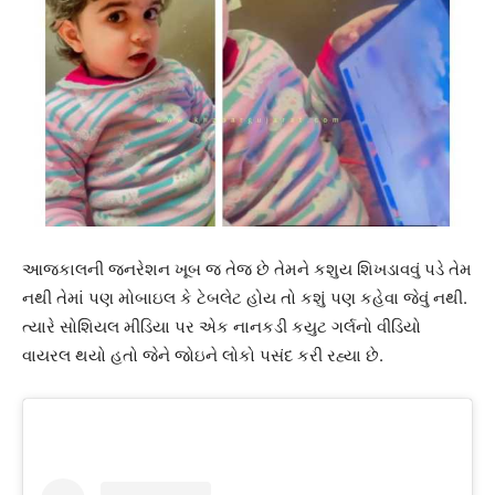
આજકાલની જનરેશન ખૂબ જ તેજ છે તેમને કશુય શિખડાવવું પડે તેમ
નથી તેમાં પણ મોબાઇલ કે ટેબલેટ હોય તો કશું પણ કહેવા જેવું નથી.
ત્યારે સોશિયલ મીડિયા પર એક નાનકડી કયુટ ગર્લનો વીડિયો
વાયરલ થયો હતો જેને જોઇને લોકો પસંદ કરી રહ્યા છે.