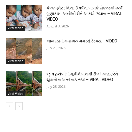
કેલ્ક્યુલેટર વિના, 3 વર્ષના બાળકે સેકન્ડમાં કર્યો
ગુણાકાર : અનોખી રીતે આપ્યો જવાબ – VIRAL
VIDEO
August 3, 2026
Viral Video
ખાખરડામાં મહાકાય મગરનું રેસ્ક્યુ – VIDEO
July 29, 2026
Viral Video
જીવ હથેળીમાં મૂકીને બનાવી રીલ ! ચાલુ ટ્રેને
યુવાનોના ખતરનાક સ્ટંટ – VIRAL VIDEO
July 25, 2026
Viral Video