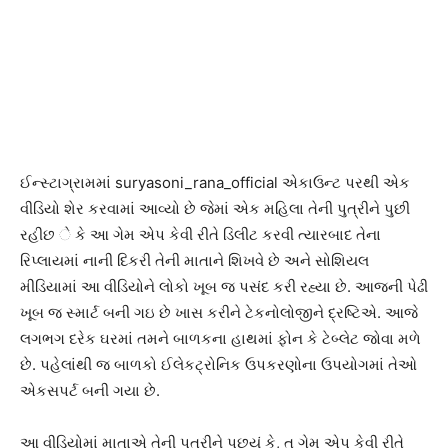
ઈન્સ્ટાગ્રામમાં
suryasoni_rana_official
એકાઉન્ટ પરથી એક
વીડિયો શેર કરવામાં આવ્યો છે જેમાં એક મહિલા તેની પુત્રીને પુછી
રહીછ ે કે આ ગેમ એપ કેવી રીતે ડિલીટ કરવી ત્યારબાદ તેના
રિપ્લાયમાં નાની દિકરી તેની માતાને શિખવે છે અને સોશિયલ
મીડિયામાં આ વીડિયોને લોકો ખૂબ જ પસંદ કરી રહ્યા છે. આજની પેઢી
ખૂબ જ સ્માર્ટ બની ગઇ છે ખાસ કરીને ટેકનોલોજીને દ્રષ્ટિએ. આજે
લગભગ દરેક ઘરમાં તમને બાળકના હાથમાં ફોન કે ટેબ્લેટ જોવા મળે
છે. પહેલાંથી જ બાળકો ઈલેકટ્રોનિક ઉપકરણોના ઉપયોગમાં તેઓ
એકસપર્ટ બની ગયા છે.
આ વીડિયોમાં માતાએ તેની પુત્રીને પુછયું કે, તુ ગેમ એપ કેવી રીતે