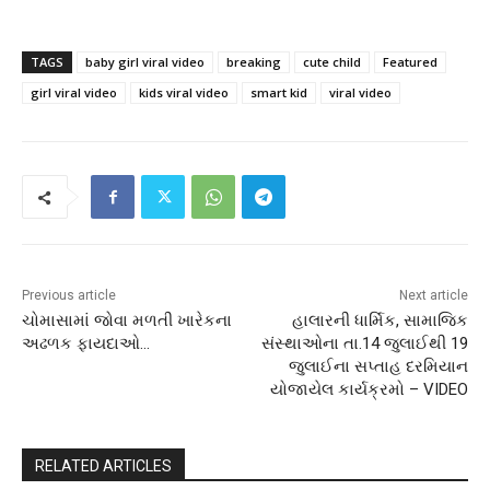
TAGS
baby girl viral video
breaking
cute child
Featured
girl viral video
kids viral video
smart kid
viral video
Previous article
Next article
ચોમાસામાં જોવા મળતી ખારેકના
હાલારની ધાર્મિક, સામાજિક
અઢળક ફાયદાઓ…
સંસ્થાઓના તા.14 જુલાઈથી 19
જુલાઈના સપ્તાહ દરમિયાન
યોજાયેલ કાર્યક્રમો – VIDEO
RELATED ARTICLES