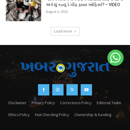
અંગે શું કહ્યું ડે.ચીફ ફાયર ઓફિસરે? – VIDEO
August 6, 2026
Load more
Disclaimer
Privacy Policy
Corrections Policy
Editorial Team
Ethics Policy
Fast Checking Policy
Ownership & funding