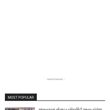
- Advertisment -
MOST POPULAR
જામનગરમાં સૌરાષ્ટ્ર યુનિવર્સિટી આંતર-કોલેજ