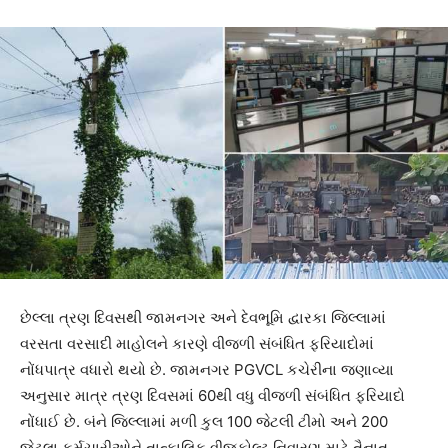
છેલ્લા ત્રણ દિવસથી જામનગર અને દેવભૂમિ દ્વારકા જિલ્લામાં
વરસતા વરસાદી માહોલને કારણે વીજળી સંબંધિત ફરિયાદોમાં
નોંધપાત્ર વધારો થયો છે. જામનગર PGVCL કચેરીના જણાવ્યા
અનુસાર માત્ર ત્રણ દિવસમાં 60થી વધુ વીજળી સંબંધિત ફરિયાદો
નોંધાઈ છે. બંને જિલ્લામાં મળી કુલ 100 જેટલી ટીમો અને 200
જેટલા કર્મચારીઓને તાત્કાલિક વીજફોલ્ટ નિવારણ માટે તૈનાત