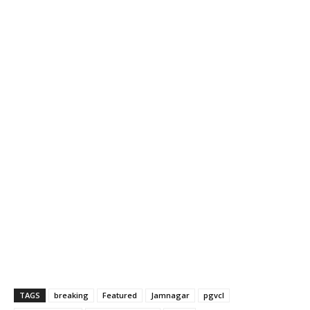
TAGS
breaking
Featured
Jamnagar
pgvcl