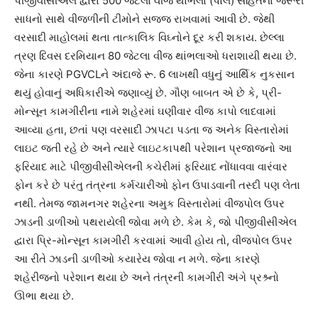
પીજીવીસીએલ દ્વારા 500 જેટલા વીજ થાંભલા (પોલ) સહિતના જરૂરી
સાધનો સાથે વીજળીની ટીમોને સજ્જ રાખવામાં આવી છે. જેથી
વરસાદી માહોલમાં થતા તાત્કાલિક વિઘ્નોને દૂર કરી શકાય. છેલ્લા
ત્રણ દિવસ દરમિયાન 80 જેટલા વીજ થાંભલાઓ ધરાશાયી થયા છે.
જેના કારણે PGVCLને અંદાજે રૂ. 6 લાખથી વધુનું આર્થિક નુકસાન
થયું હોવાનું અધિકારીએ જણાવ્યું છે. ગૌણ બાબત એ છે કે, પ્રી-
મોન્સૂન કામગીરીના નામે શહેરમાં ઘણીવાર વીજ કાપો લાદવામાં
આવ્યા હતા, છતાં પણ વરસાદી ઝાપટા પડતા જ અનેક વિસ્તારોમાં
લાઇટ જતી રહે છે અને ત્યારે લાઇટકાપથી પરેશાન પ્રજાજનો આ
ફરિયાદ માટે પીજીવીસીએલની કચેરીમાં ફરિયાદ નોંધાવવા વારંવાર
ફોન કરે છે પરંતુ તંત્રના કર્મચારીઓ ફોન ઉપાડવાની તસ્દી પણ લેતા
નથી. તેમજ જામનગર શહેરના અમુક વિસ્તારોમાં વીજપોલ ઉપર
ઝાડની ડાળીઓ પથરાયેલી જોવા મળે છે. કેમ કે, જો પીજીવીસીએલ
દ્વારા પ્રિ-મોન્સૂન કામગીરી કરવામાં આવી હોય તો, વીજપોલ ઉપર
આ રીતે ઝાડની ડાળીઓ કયારેય જોવા ન મળે. જેના કારણે
શહેરીજનો પરેશાન થયા છે અને તંત્રની કામગીરી અંગે પ્રશ્ર્નો
ઊભા થયા છે.