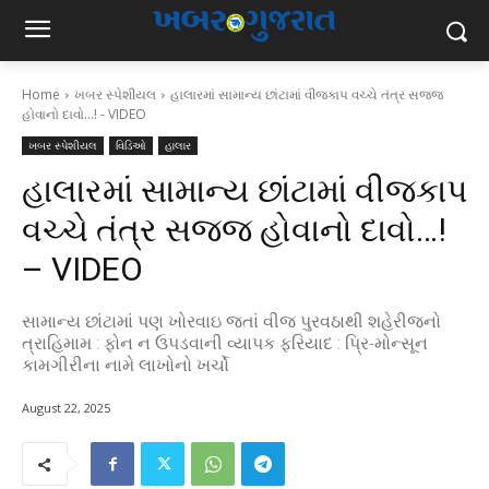
Home
ખબર સ્પેશીયલ
હાલારમાં સામાન્ય છાંટામાં વીજકાપ વચ્ચે તંત્ર સજ્જ
હોવાનો દાવો...! - VIDEO
ખબર સ્પેશીયલ
વિડિઓ
હાલાર
હાલારમાં સામાન્ય છાંટામાં વીજકાપ
વચ્ચે તંત્ર સજ્જ હોવાનો દાવો…!
– VIDEO
સામાન્ય છાંટામાં પણ ખોરવાઇ જતાં વીજ પુરવઠાથી શહેરીજનો
ત્રાહિમામ : ફોન ન ઉપડવાની વ્યાપક ફરિયાદ : પ્રિ-મોન્સૂન
કામગીરીના નામે લાખોનો ખર્ચો
August 22, 2025