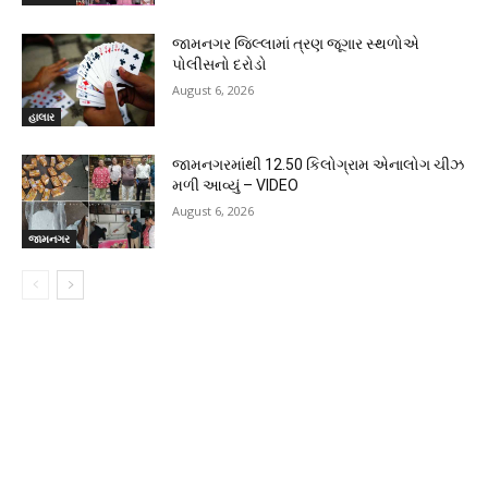
જામનગર જિલ્લામાં ત્રણ જૂગાર સ્થળોએ
પોલીસનો દરોડો
August 6, 2026
હાલાર
જામનગરમાંથી 12.50 કિલોગ્રામ એનાલોગ ચીઝ
મળી આવ્યું – VIDEO
August 6, 2026
જામનગર