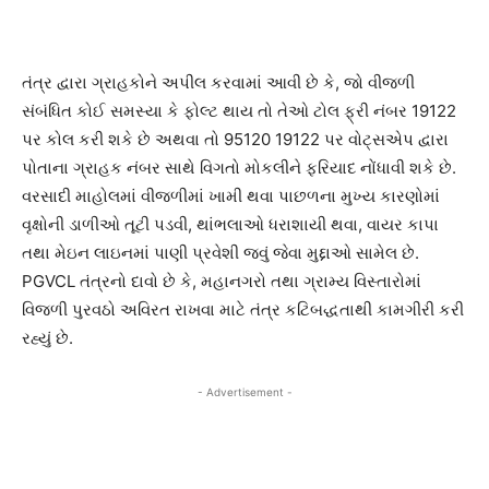
તંત્ર દ્વારા ગ્રાહકોને અપીલ કરવામાં આવી છે કે, જો વીજળી
સંબંધિત કોઈ સમસ્યા કે ફોલ્ટ થાય તો તેઓ ટોલ ફ્રી નંબર 19122
પર કોલ કરી શકે છે અથવા તો 95120 19122 પર વોટ્સએપ દ્વારા
પોતાના ગ્રાહક નંબર સાથે વિગતો મોકલીને ફરિયાદ નોંધાવી શકે છે.
વરસાદી માહોલમાં વીજળીમાં ખામી થવા પાછળના મુખ્ય કારણોમાં
વૃક્ષોની ડાળીઓ તૂટી પડવી, થાંભલાઓ ધરાશાયી થવા, વાયર કાપા
તથા મેઇન લાઇનમાં પાણી પ્રવેશી જવું જેવા મુદ્દાઓ સામેલ છે.
PGVCL તંત્રનો દાવો છે કે, મહાનગરો તથા ગ્રામ્ય વિસ્તારોમાં
વિજળી પુરવઠો અવિરત રાખવા માટે તંત્ર કટિબદ્ધતાથી કામગીરી કરી
રહ્યું છે.
- Advertisement -