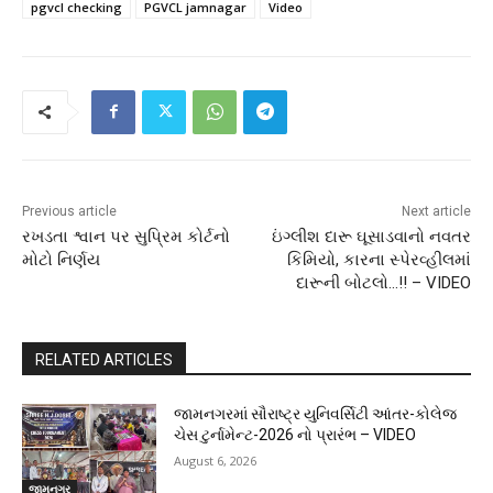
pgvcl checking
PGVCL jamnagar
Video
Previous article
Next article
રખડતા શ્વાન પર સુપ્રિમ કોર્ટનો
ઇંગ્લીશ દારૂ ઘૂસાડવાનો નવતર
મોટો નિર્ણય
કિમિયો, કારના સ્પેરવ્હીલમાં
દારૂની બોટલો…!! – VIDEO
RELATED ARTICLES
જામનગરમાં સૌરાષ્ટ્ર યુનિવર્સિટી આંતર-કોલેજ
ચેસ ટુર્નામેન્ટ-2026 નો પ્રારંભ – VIDEO
August 6, 2026
જામનગર