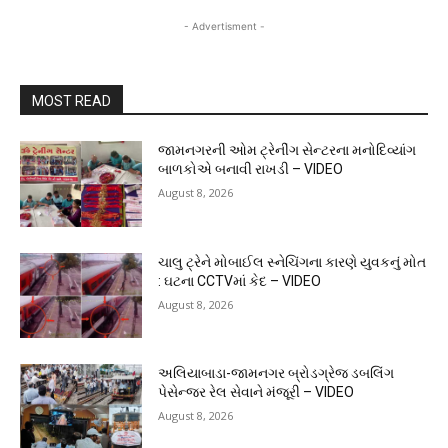
- Advertisment -
MOST READ
જામનગરની ઓમ ટ્રેનીંગ સેન્ટરના મનોદિવ્યાંગ
બાળકોએ બનાવી રાખડી – VIDEO
August 8, 2026
ચાલુ ટ્રેને મોબાઈલ સ્નેચિંગના કારણે યુવકનું મોત
: ઘટના CCTVમાં કેદ – VIDEO
August 8, 2026
અલિયાબાડા-જામનગર બ્રોડગ્રેજ ડબલિંગ
પેસેન્જર રેલ સેવાને મંજૂરી – VIDEO
August 8, 2026