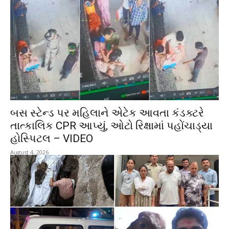
બસ સ્ટેન્ડ પર મહિલાને એટેક આવતા કંડક્ટરે
તાત્કાલિક CPR આપ્યું, ઓટો રિક્ષામાં પહોંચાડ્યા
હોસ્પિટલ – VIDEO
August 4, 2026