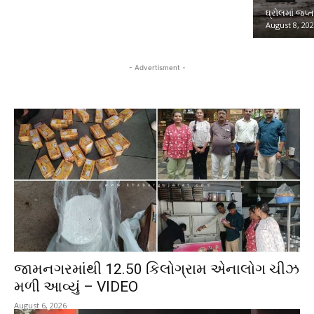
ધ્રોલમાં જપ્
August 8, 20
- Advertisment -
જામનગરમાંથી 12.50 કિલોગ્રામ એનાલોગ ચીઝ
મળી આવ્યું – VIDEO
August 6, 2026