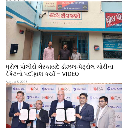
ધ્રોલ પોલીસે ગેરકાયદે ડીઝલ-પેટ્રોલ ચોરીના
રેકેટનો પર્દાફાશ કર્યો – VIDEO
August 5, 2026