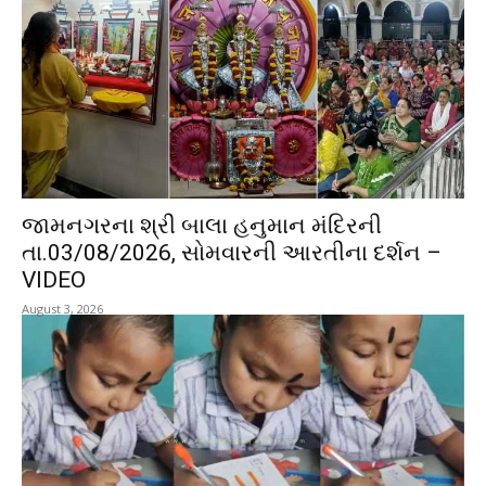
જામનગરના શ્રી બાલા હનુમાન મંદિરની
તા.03/08/2026, સોમવારની આરતીના દર્શન –
VIDEO
August 3, 2026