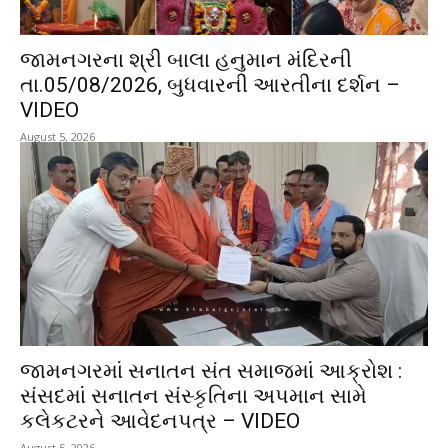
જામનગરના શ્રી બાલા હનુમાન મંદિરની
તા.05/08/2026, બુધવારની આરતીના દર્શન –
VIDEO
August 5, 2026
જામનગરમાં સનાતન સંત સમાજમાં આક્રોશ :
સંસદમાં સનાતન સંસ્કૃતિના અપમાન સામે
કલેકટરને આવેદનપત્ર – VIDEO
August 5, 2026