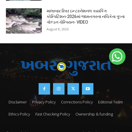
માલાબાર રિવર ઇન્ટરનેશનલ કાયકિંગ
કોમ્પિટિશન-2026માં જામનગરના નચિકેતા ગુપ્તા
ગોલ્ડન ચેમ્પિયન- VIDEO
August 8, 2026
Disclaimer
Privacy Policy
Corrections Policy
Editorial Team
Ethics Policy
Fast Checking Policy
Ownership & funding