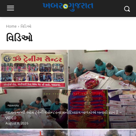
Home
વિડિઓ
વિડિઓ
જામનગર
જામનગરની ઓમ ટ્રેનીંગ સેન્ટરના મનોદિવ્યાંગ બાળકોએ બનાવી રાખડી –
VIDEO
August 8, 2026