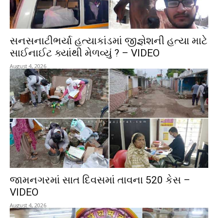
સનસનાટીભર્યા હત્યાકાંડમાં જીજ્ઞેશની હત્યા માટે
સાઈનાઈટ ક્યાંથી મેળવ્યું ? – VIDEO
August 4, 2026
જામનગરમાં સાત દિવસમાં તાવના 520 કેસ –
VIDEO
August 4, 2026