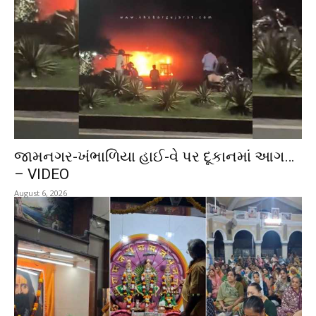
જામનગર-ખંભાળિયા હાઈ-વે પર દૂકાનમાં આગ…
– VIDEO
August 6, 2026