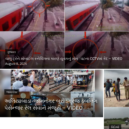
ગુજરાત
ચાલુ ટ્રેને મોબાઈલ સ્નેચિંગના કારણે યુવકનું મોત : ઘટના CCTVમાં કેદ – VIDEO
August 8, 2026
જામનગર
અલિયાબાડા-જામનગર બ્રોડગ્રેજ ડબલિંગ
પેસેન્જર રેલ સેવાને મંજૂરી – VIDEO
વિડિઓ