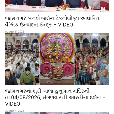
જામનગર બનશે જર્મન ટેક્નોલોજી આધારિત
વૈશ્વિક ઉત્પાદન કેન્દ્ર – VIDEO
August 5, 2026
જામનગરના શ્રી બાલા હનુમાન મંદિરની
તા.04/08/2026, મંગળવારની આરતીના દર્શન –
VIDEO
August 4, 2026