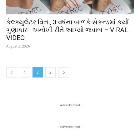
કેલ્ક્યુલેટર વિના, 3 વર્ષના બાળકે સેકન્ડમાં કર્યો
ગુણાકાર : અનોખી રીતે આપ્યો જવાબ – VIRAL
VIDEO
August 3, 2026
1
2
3
- Advertisment -
- Advertisment -