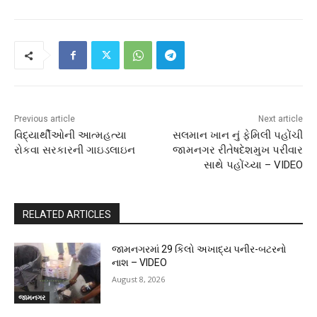
Previous article
Next article
વિદ્યાર્થીઓની આત્મહત્યા
સલમાન ખાન નું ફેમિલી પહોંચી
રોકવા સરકારની ગાઇડલાઇન
જામનગર રીતેષદેશમુખ પરીવાર
સાથે પહોંચ્યા – VIDEO
RELATED ARTICLES
જામનગરમાં 29 કિલો અખાદ્ય પનીર-બટરનો
નાશ – VIDEO
August 8, 2026
જામનગર