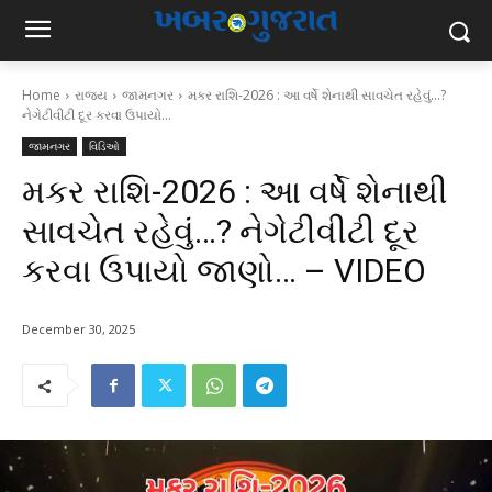
Home
રાજ્ય
જામનગર
મકર રાશિ-2026 : આ વર્ષે શેનાથી સાવચેત રહેવું...?
નેગેટીવીટી દૂર કરવા ઉપાયો...
જામનગર
વિડિઓ
મકર રાશિ-2026 : આ વર્ષે શેનાથી
સાવચેત રહેવું…? નેગેટીવીટી દૂર
કરવા ઉપાયો જાણો… – VIDEO
December 30, 2025