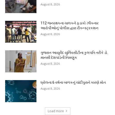
August 8, 2026
112 જનરક્ષકના ચાલકને ફડાકો ઝીકનાર
આરોપીઓનું પોલીસ દ્વારા રીકન્સ્ટ્રકશન
August 8, 2026
ગુજરાત આયુર્વેદ યુર્નિવસીટીના કુલપતિ તરીકે ડો.
માનસી દેશપાંડેની નિમણુક
August 8, 2026
ધ્રોલના 6 વર્ષના બાળકનું ચાંદીપુરાને કારણે મોત
August 8, 2026
Load more