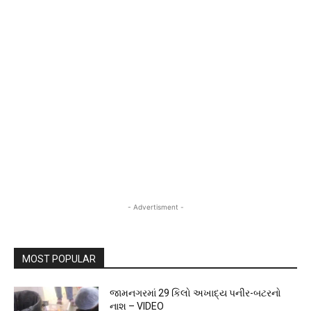
- Advertisment -
MOST POPULAR
જામનગરમાં 29 કિલો અખાદ્ય પનીર-બટરનો
નાશ – VIDEO