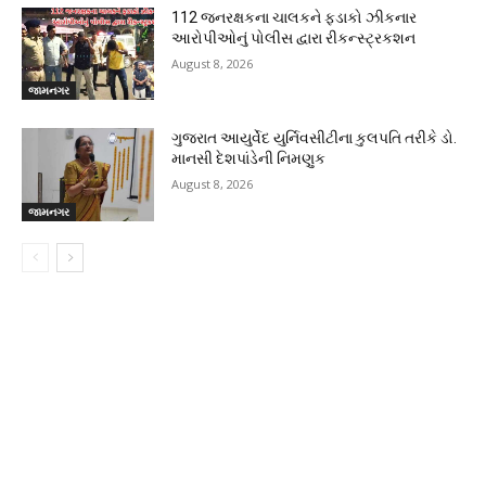
112 જનરક્ષકના ચાલકને ફડાકો ઝીકનાર
આરોપીઓનું પોલીસ દ્વારા રીકન્સ્ટ્રકશન
August 8, 2026
જામનગર
ગુજરાત આયુર્વેદ યુર્નિવસીટીના કુલપતિ તરીકે ડો.
માનસી દેશપાંડેની નિમણુક
August 8, 2026
જામનગર