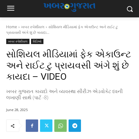
Home
ખબર સ્પેશીયલ
સોશિયલ મીડિયામાં ફેક એકાઉન્ટ અને રાઈટ ટુ
પ્રાયવસી અંગે શું છે કાયદા...
ખબર સ્પેશીયલ
વિડિઓ
સોશિયલ મીડિયામાં ફેક એકાઉન્ટ
અને રાઈટ ટુ પ્રાયવસી અંગે શું છે
કાયદા – VIDEO
ખબર ગુજરાત કાયદો અને વ્યવસ્થા સીરીઝ એડવોકેટ ધ્વની
લખાણી સાથે (પાર્ટ -8)
June 28, 2025