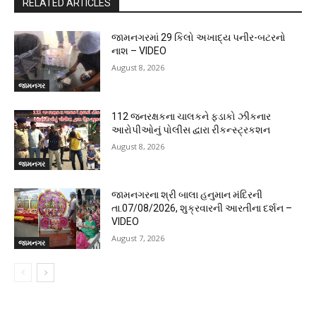
RELATED ARTICLES
જામનગરમાં 29 કિલો અખાદ્ય પનીર-બટરનો
નાશ – VIDEO
August 8, 2026
જામનગર
112 જનરક્ષકના ચાલકને ફડાકો ઝીકનાર
આરોપીઓનું પોલીસ દ્વારા રીકન્સ્ટ્રકશન
August 8, 2026
જામનગર
જામનગરના શ્રી બાલા હનુમાન મંદિરની
તા.07/08/2026, શુક્રવારની આરતીના દર્શન –
VIDEO
August 7, 2026
જામનગર