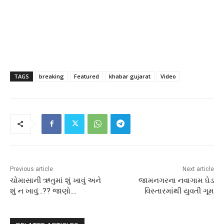
TAGS
breaking
Featured
khabar gujarat
Video
Previous article
Next article
ચોમાસાની ઋતુમાં શું ખાવું અને
જામનગરના નવાગામ ઘેડ
શું ન ખાવું…?? જાણો….
વિસ્તારમાંથી યુવતી ગૂમ