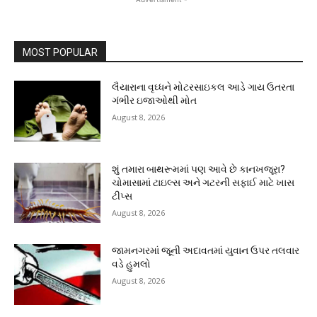
MOST POPULAR
લૈયારાના વૃઘ્ધને મોટરસાઇકલ આડે ગાય ઉતરતા
ગંભીર ઇજાઓથી મોત
August 8, 2026
શું તમારા બાથરૂમમાં પણ આવે છે કાનખજૂરા?
ચોમાસામાં ટાઇલ્સ અને ગટરની સફાઈ માટે ખાસ
ટીપ્સ
August 8, 2026
જામનગરમાં જૂની અદાવતમાં યુવાન ઉપર તલવાર
વડે હુમલો
August 8, 2026