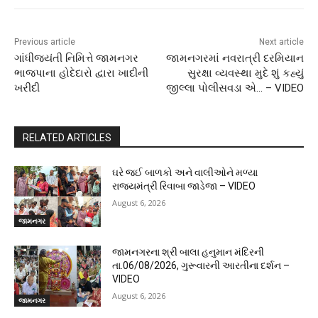
Previous article
Next article
ગાંધીજયંતી નિમિત્તે જામનગર
જામનગરમાં નવરાત્રી દરમિયાન
ભાજપાના હોદેદારો દ્વારા ખાદીની
સુરક્ષા વ્યવસ્થા મુદે શું કહ્યું
ખરીદી
જીલ્લા પોલીસવડા એ… – VIDEO
RELATED ARTICLES
ઘરે જઈ બાળકો અને વાલીઓને મળ્યા
રાજ્યમંત્રી રિવાબા જાડેજા – VIDEO
August 6, 2026
જામનગર
જામનગરના શ્રી બાલા હનુમાન મંદિરની
તા.06/08/2026, ગુરૂવારની આરતીના દર્શન –
VIDEO
August 6, 2026
જામનગર