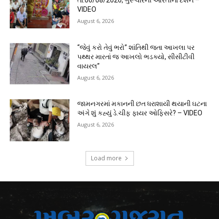
તા.06/08/2026, ગુરૂવારની આરતીના દર્શન –
VIDEO
August 6, 2026
“જેવું કરો તેવું ભરો” શાંતિથી જતા આખલા પર
પથ્થર મારતાં જ આખલો ભડક્યો, સીસીટીવી
વાયરલ”
August 6, 2026
જામનગરમાં મકાનની છત ધરાશાયી થયાની ઘટના
અંગે શું કહ્યું ડે.ચીફ ફાયર ઓફિસરે? – VIDEO
August 6, 2026
Load more