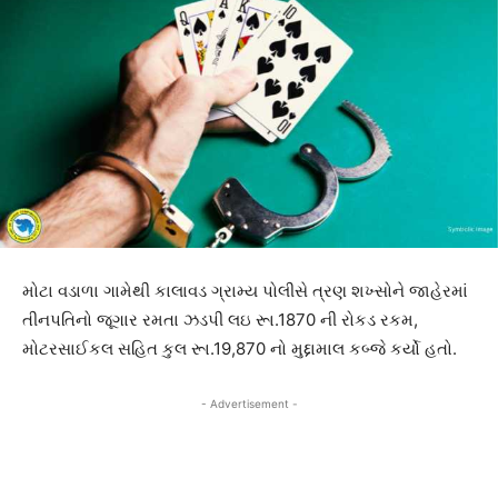
મોટા વડાળા ગામેથી કાલાવડ ગ્રામ્ય પોલીસે ત્રણ શખ્સોને જાહેરમાં
તીનપતિનો જૂગાર રમતા ઝડપી લઇ રૂા.1870 ની રોકડ રકમ,
મોટરસાઈકલ સહિત કુલ રૂા.19,870 નો મુદ્દામાલ કબ્જે કર્યો હતો.
- Advertisement -