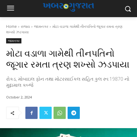
Home
રાજ્ય
જામનગર
મોટા વડાળા ગામેથી તીનપતિનો જૂગાર રમતા ત્રણ
શખ્સો ઝડપાયા
જામનગર
મોટા વડાળા ગામેથી તીનપતિનો
જૂગાર રમતા ત્રણ શખ્સો ઝડપાયા
રોકડ, મોબાઇલ ફોન તથા મોટરસાઈકલ સહિત કુલ રૂા.19870 નો
મુદ્દામાલ કબ્જે
October 2, 2024