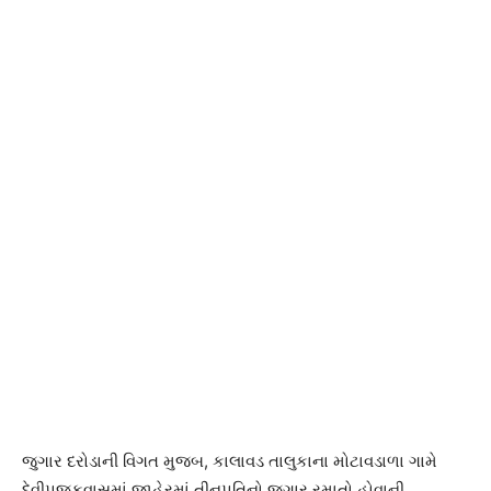
જુગાર દરોડાની વિગત મુજબ, કાલાવડ તાલુકાના મોટાવડાળા ગામે
દેવીપૂજકવાસમાં જાહેરમાં તીનપતિનો જુગાર રમાતો હોવાની