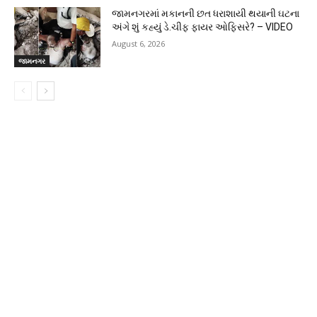
જામનગરમાં મકાનની છત ધરાશાયી થયાની ઘટના
અંગે શું કહ્યું ડે.ચીફ ફાયર ઓફિસરે? – VIDEO
August 6, 2026
જામનગર