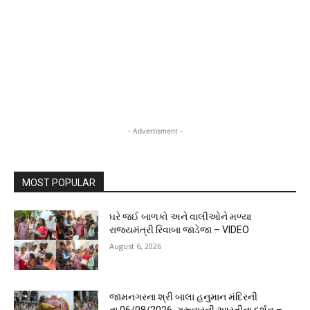
- Advertisment -
MOST POPULAR
ઘરે જઈ બાળકો અને વાલીઓને મળ્યા
રાજ્યમંત્રી રિવાબા જાડેજા – VIDEO
August 6, 2026
જામનગરના શ્રી બાલા હનુમાન મંદિરની