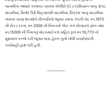
બાતમીના આધારે કાલાવડ ગ્રામ્ય પોલીસે રેઈડ દરમિયાન બાબુ પોપટ
સાડમીયા, વિનોદ ઉર્ફે વિનુ ધારશી સાડમીયા, વિક્રમ બાબુ સાડમીયા
નામના ત્રણ શખ્સોને તીનપતિનો જૂગાર રમતા ઝડપી લઇ રૂા.1870
ની રોકડ રકમ, રૂા.3000 ની કિંમતનો એક નંગ મોબાઇલ ફોન તથા
રૂા.15000 ની કિંમતનું મોટરસાઈકલ સહિત કુલ રૂા.19,770 નો
મુદ્દામાલ કબ્જે કરી જૂગાર ધારા હેઠળ ગુનો નોંધી કાયદેસરની
કાર્યવાહી હાથ ધરી હતી.
- Advertisement -