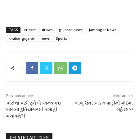
TAGS
cricket
drawn
gujarati news
Jamnagar News
khabar gujarat
news
Sports
Previous article
Next article
કોરોના પછી હવે બે અન્ય કઇ
આખું ઉતરાખંડ તબાહીની ગોદમાં
બાબતો દુનિયાભરમાં તબાહી
બેઠું છે ?!
મચાવશે?!
RELATED ARTICLES