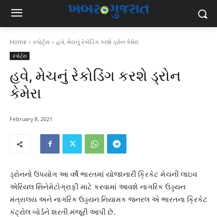
Home
સ્પોર્ટ્સ
હવે, મેચનું રેકોડિંગ કરશે ડ્રોન કેમેરા
સ્પોર્ટ્સ
હવે, મેચનું રેકોડિંગ કરશે ડ્રોન
કેમેરા
February 8, 2021
ડ્રોનનો ઉપયોગ આ વર્ષે ભારતમાં યોજાનારી ક્રિકેટ મેચની લાઇવ
એરિયલ સિનેમેટોગ્રાફી માટે કરવામાં આવશે નાગરિક ઉડ્ડયન
મંત્રાલય અને નાગરિક ઉડ્ડયન નિયામક જનરલ એ ભારતના ક્રિકેટ
કંટ્રોલ બોર્ડને શરતી મંજૂરી આપી છે.