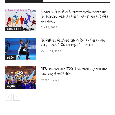
વિકાસ અને શાંતિ માટે આંતરરાષ્ટ્રીય રમતગમત
દિવસ 2026: ભારતમાં મહિલા રમતગમત માટે એક
નવો યુગ…
April 6, 2026
આજનો દિવસ
પેરાલિમ્પિક મેડલિસ્ટ શીતલ દેવીએ પેરા આર્ચર
ઓફ ધ યરનો ખિતાબ જીત્યો – VIDEO
March 31, 2026
સ્પોર્ટ્સ
FIFA અધ્યક્ષ દ્વારા T20 વિશ્વકપની સફળતા માટે
જય શાહને અભિનંદન
March 9, 2026
રાષ્ટ્રીય