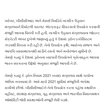
ખરેખર, બીસીસીઆઇ અને મેસર્સ ક્વિડિચે નાગરિક ઉડ્ડયન
મંત્રાલયને રિમોટલી પાઇલટ એરક્રાફ્ટ સિસ્ટમનો ઉપયોગ કરવાની
મંજૂરી આપવા વિનંતી કરી હતી. નાગરિક ઉડ્ડયન મંત્રાલયના જોઇન્ટ
સેક્રેટરી અંબર દુબેએ જણાવ્યું હતું કે દેશમાં ડ્રોન ઇકોસિસ્ટમ
ઝડપથી વિકાસ કરી રહી છે. તેનો ઉપયોગ કૃષિ, આરોગ્ય સંભાળ અને
આપત્તિ વ્યવસ્થાપનથી માંડીને રમતો અને મનોરંજન સુધીનો છે.
તેમણે કહ્યું કે દેશમાં ડ્રોનના વ્યાપારી ઉપયોગને પ્રોત્સાહન આપવા
ભારત સરકારના ઉદ્દેશો અનુસાર મંજૂરી આપવી તે છે.
તેમણે કહ્યું કે ડ્રોન નિયમ 2021 કાયદા મંત્રાલય સાથે ચર્ચાના
અંતિમ તબક્કામાં છે. અમે માર્ચ 2021 સુધીમાં મંજૂરીની અપેક્ષા
રાખીએ છીએ. બીસીસીઆઈને તેનો ઉપયોગ કરતા પહેલા સ્થાનિક
વહીવટ, સંરક્ષણ મંત્રાલય, ગૃહ મંત્રાલય અને ભારતીય વિમાનમથક
ઓથોરિટી જેવી સંસ્થાઓની મંજૂરી લેવી પડશે.