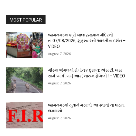
MOST POPULAR
જામનગરના શ્રી બાલા હનુમાન મંદિરની
તા.07/08/2026, શુક્રવારની આરતીના દર્શન –
VIDEO
August 7, 2026
ગીરના જંગલમાં રોમાંચક દ્રશ્ય: એસ.ટી. બસ
સામે આવી ગયું આખું લાયન ફેમિલી ! – VIDEO
August 7, 2026
જામનગરમાં યુવાને મસાલો આપવાની ના પાડતા
લમધાર્યો
August 7, 2026