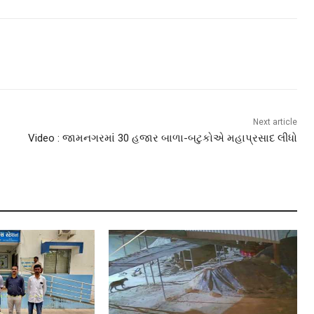
Next article
Video : જામનગરમાં 30 હજાર બાળા-બટુકોએ મહાપ્રસાદ લીધો