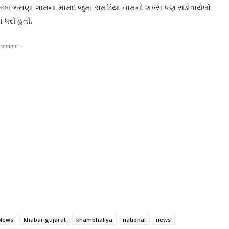
સબબ ભરાણા ગામના મામદ જુમા ચમડિયા નામનો શખ્સ પણ સંડોવાયેલો
 ધરી હતી.
isement -
News
khabar gujarat
khambhaliya
national
news