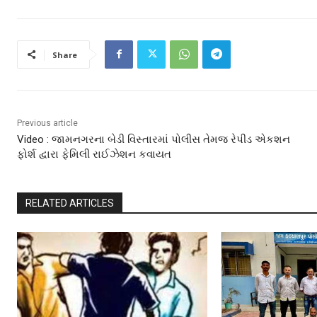
Share
Previous article
Video : જામનગરના બેડી વિસ્તારમાં પોલીસ તેમજ રેપીડ એકશન
ફોર્શ દ્વારા ફેમિલી રાઈઝેશન કવાયત
RELATED ARTICLES