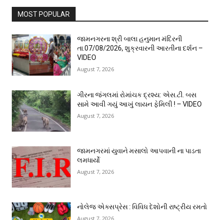
MOST POPULAR
જામનગરના શ્રી બાલા હનુમાન મંદિરની
તા.07/08/2026, શુક્રવારની આરતીના દર્શન –
VIDEO
August 7, 2026
ગીરના જંગલમાં રોમાંચક દ્રશ્ય: એસ.ટી. બસ
સામે આવી ગયું આખું લાયન ફેમિલી ! – VIDEO
August 7, 2026
જામનગરમાં યુવાને મસાલો આપવાની ના પાડતા
લમધાર્યો
August 7, 2026
નોલેજ એક્સપ્રેસ : વિવિધ દેશોની રાષ્ટ્રીય રમતો
August 7, 2026