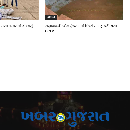
વિડિઓ
 તેના મકાનમાં ગાંજાનું
રાણાવાવની એક ફેકટરીમાં દિપડો મારણ કરી ગયો –
CCTV