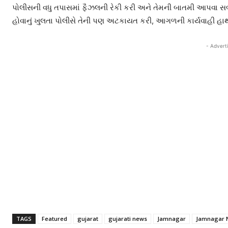
પોલીસની વધુ તપાસમાં ફૈઝલની રેકી કરી અને તેમની બાતમી આપવા 
હોવાનું ખુલતા પોલીસે તેની પણ અટકાયત કરી, આગળની કાર્યવાહી હાથ
- Advert
TAGS
Featured
gujarat
gujarati news
Jamnagar
Jamnagar 