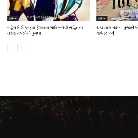
હાલાર
હાલાર
બહેન વિશે અફવા ફેલાવતા ભાવિ બનેવી સહિતના
ચંદ્રાવાડા ગામના પુજારીએ
ત્રણ શખ્સોનો હુમલો
વાવેતર કર્યું