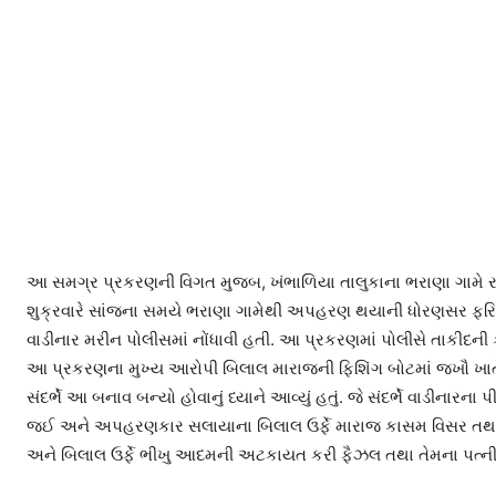
આ સમગ્ર પ્રકરણની વિગત મુજબ, ખંભાળિયા તાલુકાના ભરાણા ગામે રહ
શુક્રવારે સાંજના સમયે ભરાણા ગામેથી અપહરણ થયાની ધોરણસર ફરિ
વાડીનાર મરીન પોલીસમાં નોંધાવી હતી. આ પ્રકરણમાં પોલીસે તાકીદની
આ પ્રકરણના મુખ્ય આરોપી બિલાલ મારાજની ફિશિંગ બોટમાં જખૌ ખાત
સંદર્ભે આ બનાવ બન્યો હોવાનું ધ્યાને આવ્યું હતું. જે સંદર્ભે વાડી
જઈ અને અપહરણકાર સલાયાના બિલાલ ઉર્ફે મારાજ કાસમ વિસર તથા 
અને બિલાલ ઉર્ફે ભીખુ આદમની અટકાયત કરી ફૈઝલ તથા તેમના પત્નીને