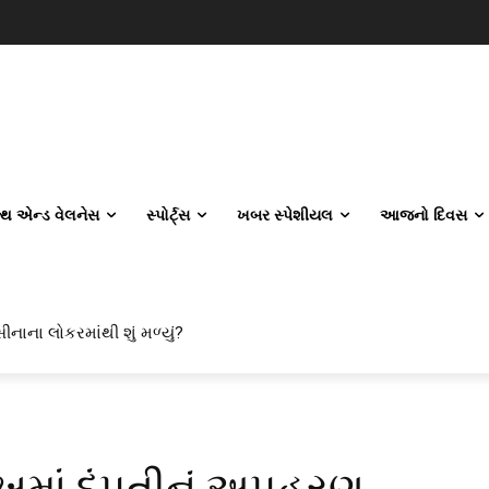
લ્થ એન્ડ વેલનેસ
સ્પોર્ટ્સ
ખબર સ્પેશીયલ
આજનો દિવસ
ીનાના લોકરમાંથી શું મળ્યું?
:ખમાં દંપતીનું અપહરણ