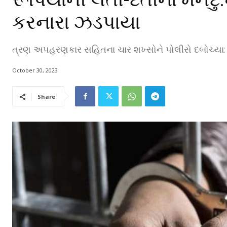
કરનારા ઝડપાયા
ત્રણ અપહરણકાર સહિતના ચાર શખ્સોને પોલીસે દબોચ્યા: દં
October 30, 2023
Share