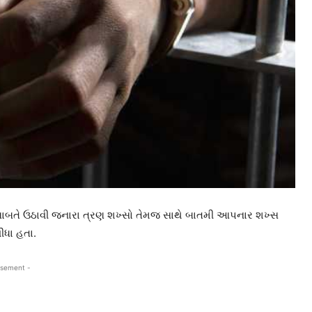
તી બાબતે ઉઠાવી જનારા ત્રણ શખ્સો તેમજ સાથે બાતમી આપનાર શખ્સ
ીધા હતા.
isement -