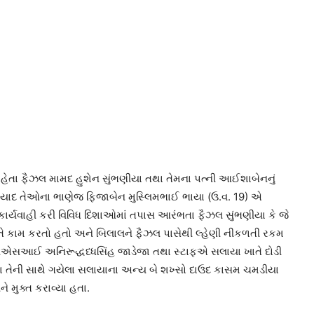
ેતા ફૈઝલ મામદ હુશેન સુંભણીયા તથા તેમના પત્ની આઈશાબેનનું
યાદ તેઓના ભાણેજ ફિજાબેન મુસ્લિમભાઈ ભાયા (ઉ.વ. 19) એ
 કાર્યવાહી કરી વિવિધ દિશાઓમાં તપાસ આરંભતા ફૈઝલ સુંભણીયા કે જે
ે કામ કરતો હતો અને બિલાલને ફૈઝલ પાસેથી લ્હેણી નીકળતી રકમ
નારના પીએસઆઈ અનિરૂદ્ધધ્ધસિંહ જાડેજા તથા સ્ટાફએ સલાયા ખાતે દોડી
તેની સાથે ગયેલા સલાયાના અન્ય બે શખ્સો દાઉદ કાસમ ચમડીયા
 મુક્ત કરાવ્યા હતા.