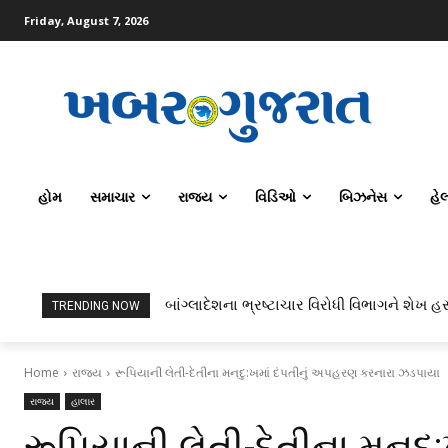
Friday, August 7, 2026
હોમ
સમાચાર
રાજ્ય
વિડિઓ
બિઝનેસ
હે
બાંગ્લાદેશના ભ્રષ્ટાચાર વિરોધી વિભાગને શેખ હસ
TRENDING NOW
Home
રાજ્ય
રૂપિયાની લેતી-દેતીના મનદુ:ખમાં દંપતીનું અપહરણ કરનારા ઝડપાયા
રાજ્ય
હાલાર
રૂપિયાની લેતી-દેતીના મનદુ