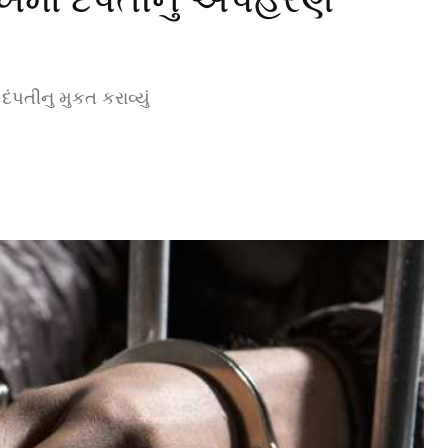
પતીનુ મુકત કરાવ્યું