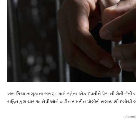
ખંભાળિયા તાલુકાના ભરાણા ગામે રહેતા એક દંપતીને પૈસાની લેતી-દે
સહિત કુલ ચાર આરોપીઓને વાડીનાર મરીન પોલીસે સલાયાથી દબોચી લ
- Advert