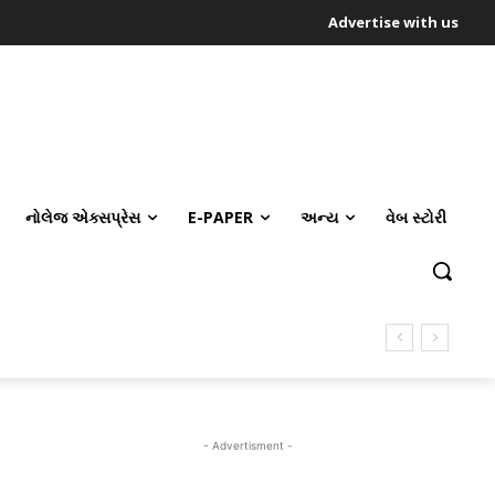
Advertise with us
નોલેજ એક્સપ્રેસ
E-PAPER
અન્ય
વેબ સ્ટોરી
- Advertisment -