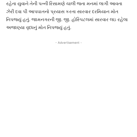
રહેતા યુવાને તેની પત્ની રિસામણે ચાલી જતા મનમાં લાગી આવતા
ઝેરી દવા પી આપઘાતનો પ્રયાસ કરતા સારવાર દરમિયાન મોત
નિપજ્યું હતું. જામનગરની જી. જી. હોસ્પિટલમાં સારવાર લઇ રહેલા
અજાણ્યા વૃધ્ધનું મોત નિપજ્યું હતું.
- Advertisement -