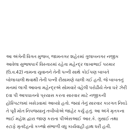
આ અંગેની વિગત મુજબ, જામનગર શહેરમાં ગુલાબનગર નજીક
આવેલા સુભાષપાર્ક વિસ્તારમાં રહેતા મહેન્દ્ર લાખાભાઈ પરમાર
(ઉ.વ.42) નામના યુવાનને તેની પત્ની સાથે કોઈપણ બાબતે
બોલાચાલી થવાથી તેની પત્ની રીસામણે ચાલી ગઈ હતી. જે બાબતનું
મનમાં લાગી આવતા મહેન્દ્રએ સોમવારે વહેલી પરોઢીયે તેના ઘરે ઝેરી
દવા પી આપઘાતનો પ્રયાસ કરતા સારવાર માટે નજીકની
હોસ્પિટલમાં ખસેડવામાં આવ્યો હતો. જ્યાં તેનું સારવાર કારગત નિવડે
તે પૂર્વે મોત નિપજ્યાનું તબીબોએ જાહેર કર્યુ હતું. આ અંગે મૃતકના
ભાઈ મહેશ દ્વારા જાણ કરાતા પીએસઆઈ આર.કે. ગુસાઈ તથા
સ્ટાફે મૃતદેહનો કબ્જો સંભાળી વધુ કાર્યવાહી હાથ ધરી હતી.