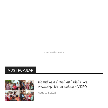
- Advertisment -
MOST POPULAR
ઘરે જઈ બાળકો અને વાલીઓને મળ્યા
રાજ્યમંત્રી રિવાબા જાડેજા – VIDEO
August 6, 2026