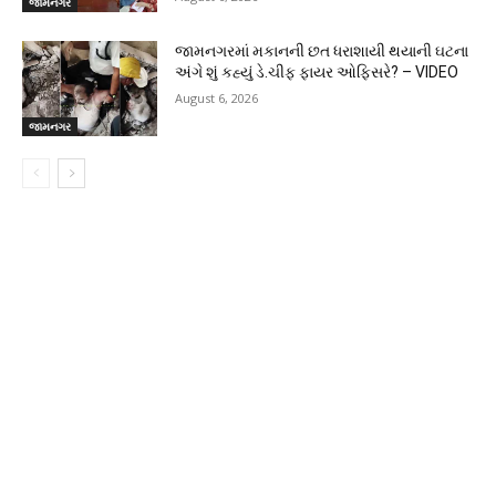
જામનગર
જામનગરમાં મકાનની છત ધરાશાયી થયાની ઘટના
અંગે શું કહ્યું ડે.ચીફ ફાયર ઓફિસરે? – VIDEO
August 6, 2026
જામનગર