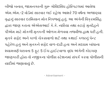
બીજો બનાવ, જામનગરની ગુરૂ ગોવિંદસિંઘ હોસ્પિટલમાં આવેલા
એમ.એમ.-2 વોર્ડમાં સારવાર લઈ રહેલા આશરે 70 વર્ષના અજાણ્યા
વૃદ્ધનું સારવાર દરમિયાન મોત નિપજ્યું હતું. આ અંગેની વિક્રમસિંહ
દ્વારા જાણ કરાતા એએસઆઈ કે.કે. નારિયા તથા સ્ટાફે મૃતદેહને
પીએમ માટે મોકલી મૃતકની ઓળખ મેળવવા તજવીજ હાથ ધરી હતી.
મૃતકે સફેદ અને કાળો ચેકસવાળો શર્ટ તથા કથાઈ કલરનું પેન્ટ
પહેરેલ હતું અને મૃતકને સફેદ વાળ-દાઢી હતા અને મધ્યમ બાંધાના
શ્યામવર્ણ ધરાવતા 5 ફૂટ 5 ઈંચ હાઈટવાળા વૃધ્ધ અંગેની કોઇપણ
જાણકારી હોય તો નજીકના પોલીસ સ્ટેશનમાં સંપર્ક કરવા પોલીસની
યાદીમાં જણાવાયું છે.
- Advertisement -