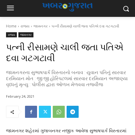
Home
રાજ્ય
જામનગર
પત્ની રીસામણે ચાલી જતા પતિએ દવા ગટગટાવી
રાજ્ય
જામનગર
પત્ની રીસામણે ચાલી જતા પતિએ
દવા ગટગટાવી
જામનગરના સુભાષપાર્ક વિસ્તારનો બનાવ : યુવાન પતિનું સારવાર
દરમિયાન મોત : જી.જી.હોસ્પિટલમાં સારવાર દરમિયાન અજાણ્યા
વૃધ્ધનું મૃત્યુ : પોલીસ દ્વારા ઓળખ મેળવવા તજવીજ
February 24, 2021
જામનગર શહેરમાં ગુલાબનગર નજીક આવેલા સુભાષપાર્ક વિસ્તારમાં