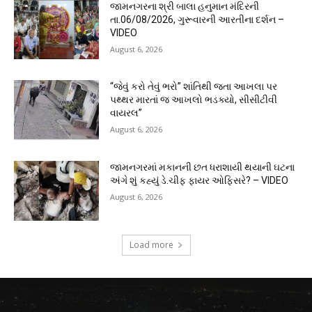
જામનગરના શ્રી બાલા હનુમાન મંદિરની
તા.06/08/2026, ગુરૂવારની આરતીના દર્શન –
VIDEO
August 6, 2026
“જેવું કરો તેવું ભરો” શાંતિથી જતા આખલા પર
પથ્થર મારતાં જ આખલો ભડક્યો, સીસીટીવી
વાયરલ”
August 6, 2026
જામનગરમાં મકાનની છત ધરાશાયી થયાની ઘટના
અંગે શું કહ્યું ડે.ચીફ ફાયર ઓફિસરે? – VIDEO
August 6, 2026
Load more