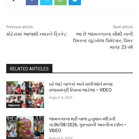
Previous article
Next article
મોટેરામાં આજથી નમસ્તે ક્રિકેટ
આ છે જામનગરના સૌથી નાની
ઉંમરના ચૂંટાયેલા ઉમેદવાર, ઉંમર
માત્ર 23 વર્ષ
RELATED ARTICLES
ઘરે જઈ બાળકો અને વાલીઓને મળ્યા
રાજ્યમંત્રી રિવાબા જાડેજા – VIDEO
August 6, 2026
જામનગર
જામનગરના શ્રી બાલા હનુમાન મંદિરની
તા.06/08/2026, ગુરૂવારની આરતીના દર્શન –
VIDEO
August 6, 2026