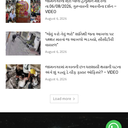
જામનગરના શ્રી બાલા હનુમાન મંદિરની
તા.06/08/2026, ગુરૂવારની આરતીના દર્શન –
VIDEO
August 6, 2026
“જેવું કરો તેવું ભરો” શાંતિથી જતા આખલા પર
પથ્થર મારતાં જ આખલો ભડક્યો, સીસીટીવી
વાયરલ”
August 6, 2026
જામનગરમાં મકાનની છત ધરાશાયી થયાની ઘટના
અંગે શું કહ્યું ડે.ચીફ ફાયર ઓફિસરે? – VIDEO
August 6, 2026
Load more