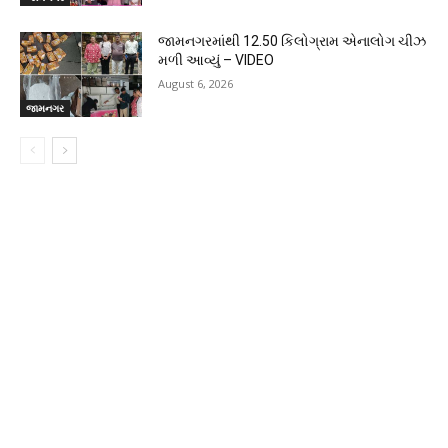
જામનગરમાંથી 12.50 કિલોગ્રામ એનાલોગ ચીઝ
મળી આવ્યું – VIDEO
August 6, 2026
જામનગર