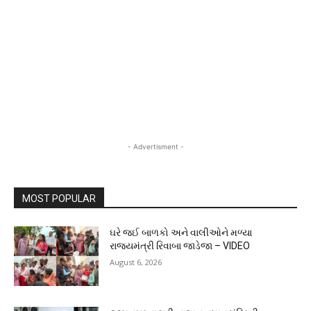
- Advertisment -
MOST POPULAR
ઘરે જઈ બાળકો અને વાલીઓને મળ્યા
રાજ્યમંત્રી રિવાબા જાડેજા – VIDEO
August 6, 2026