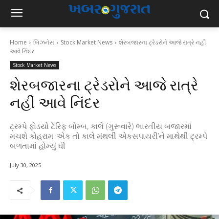
Home
બિઝનેસ
Stock Market News
શેરબજારના ટ્રેડરોને આજે રાત્રે નહીં
આવે નિંદર
Stock Market News
શેરબજારના ટ્રેડરોને આજે રાત્રે
નહીં આવે નિંદર
ટ્રમ્પે ફોડયો ટેરિફ બોમ્બ, કાલે (ગુરૂવારે) ભારતીય બજારમાં
મચશે કોહરામ :એક તો કાલે મંથલી એકસપાયરી’ને માથેથી ટ્રમ્પે
બળતામાં હોમ્યું ઘી
July 30, 2025