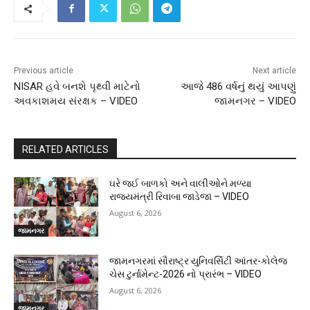
Previous article
Next article
NISAR હવે બનશે પૃથ્વી માટેનો
આજે 486 વર્ષનું થયું આપણું
અવકાશમય સંરક્ષક – VIDEO
જામનગર – VIDEO
RELATED ARTICLES
ઘરે જઈ બાળકો અને વાલીઓને મળ્યા
રાજ્યમંત્રી રિવાબા જાડેજા – VIDEO
August 6, 2026
જામનગર
જામનગરમાં સૌરાષ્ટ્ર યુનિવર્સિટી આંતર-કોલેજ
ચેસ ટુર્નામેન્ટ-2026 નો પ્રારંભ – VIDEO
August 6, 2026
જામનગર