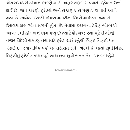
એકસપાયરી હોવાને કારણે મોટી અફરાતફરી મચવાની દહેશત ઉભી
થઈ છે. જેને કારણે ટ્રેડરો અને રોકાણકારો પણ ટેન્શનમાં આવી
ગયા છે આમેય મંથલી એકસપાયરીના દિવસે માર્કેટમાં જબરી
ઉથલપાથલ જોવા મળતી હોય છે. તેવામાં ટ્રમ્પના ટેરિફ બોમ્બએ
આગમાં ઘી હોમવાનું કામ કર્યુ છે ત્યારે શેરબજારના પ્રેમીઓની
નજર વિદેશી રોકાણકારો માટે ટ્રેડ થઈ રહેલી ગિફટ નિફટી પર
મંડાઈ છે. સ્વાભાવિક પણે જ મોડીરાત સુધી એટલે કે, જ્યાં સુધી ગિફટ
નિફટીનું ટ્રેડીંગ બંધ નહીં થાય ત્યાં સુધી સતત તેના પર જ રહેશે.
- Advertisement -