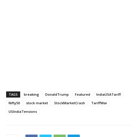
TAGS
breaking
DonaldTrump
Featured
IndiaUSATariff
Nifty50
stock market
StockMarketCrash
TariffWar
USIndiaTensions