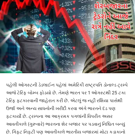
પહેલી ઓગસ્ટની ડેડલાઈન પહેલાં અમેરિકી રાષ્ટ્રપતિ ડોનાલ્ડ ટ્રમ્પે
આજે ટેરિફ બોમ્બ ફોડયો છે. તેમણે ભારત પર 1 ઓગસ્ટથી 25 ટકા
ટેરિફ ફટકારવાની જાહેરાત કરી છે. એટલું જ નહીં રશિયા પાસેથી
ઉર્જા અને અન્ય સાધનોની ખરીદી કરવા અંગે ભારતને દંડ પણ
ફટકાર્યો છે. ટ્રમ્પના આ આક્રમક પગલાંની વિપરીત અસર
આવતીકાલે (ગુરૂવારે) ભારતના શેર બજાર પર પડવાનું નિશ્ચિત બન્યું
છે. ગિફટ નિફટી પણ આવતીકાલે ભારતીય બજારમાં મોટા કડાકાનો