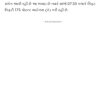
સંકેત આપી રહી છે આ લખાઇ છે ત્યારે સાંજે 07:30 કલાકે ગિફટ
નિફટી 175 પોઇન્ટ માઈનસ ટ્રેડ કરી રહી છે.
- Advertisement -