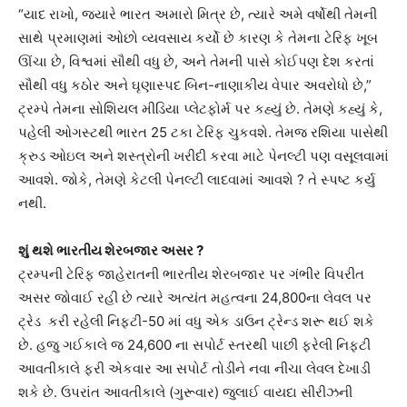
“યાદ રાખો, જ્યારે ભારત અમારો મિત્ર છે, ત્યારે અમે વર્ષોથી તેમની
સાથે પ્રમાણમાં ઓછો વ્યવસાય કર્યો છે કારણ કે તેમના ટેરિફ ખૂબ
ઊંચા છે, વિશ્વમાં સૌથી વધુ છે, અને તેમની પાસે કોઈપણ દેશ કરતાં
સૌથી વધુ કઠોર અને ઘૃણાસ્પદ બિન-નાણાકીય વેપાર અવરોધો છે,”
ટ્રમ્પે તેમના સોશિયલ મીડિયા પ્લેટફોર્મ પર કહ્યું છે. તેમણે કહ્યું કે,
પહેલી ઓગસ્ટથી ભારત 25 ટકા ટેરિફ ચુકવશે. તેમજ રશિયા પાસેથી
ક્રુડ ઓઇલ અને શસ્ત્રોની ખરીદી કરવા માટે પેનલ્ટી પણ વસૂલવામાં
આવશે. જોકે, તેમણે કેટલી પેનલ્ટી લાદવામાં આવશે ? તે સ્પષ્ટ કર્યુ
નથી.
શું થશે ભારતીય શેરબજાર અસર ?
ટ્રમ્પની ટેરિફ જાહેરાતની ભારતીય શેરબજાર પર ગંભીર વિપરીત
અસર જોવાઈ રહી છે ત્યારે અત્યંત મહત્વના 24,800ના લેવલ પર
ટ્રેડ કરી રહેલી નિફટી-50 માં વધુ એક ડાઉન ટ્રેન્ડ શરૂ થઈ શકે
છે. હજુ ગઈકાલે જ 24,600 ના સપોર્ટ સ્તરથી પાછી ફરેલી નિફટી
આવતીકાલે ફરી એકવાર આ સપોર્ટ તોડીને નવા નીચા લેવલ દેખાડી
શકે છે. ઉપરાંત આવતીકાલે (ગુરૂવાર) જુલાઈ વાયદા સીરીઝની