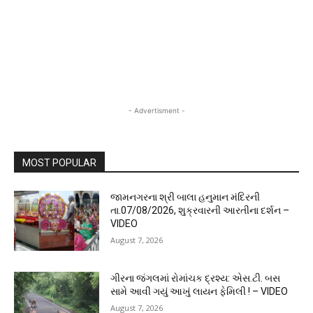
- Advertisment -
MOST POPULAR
જામનગરના શ્રી બાલા હનુમાન મંદિરની
તા.07/08/2026, શુક્રવારની આરતીના દર્શન –
VIDEO
August 7, 2026
ગીરના જંગલમાં રોમાંચક દ્રશ્ય: એસ.ટી. બસ
સામે આવી ગયું આખું લાયન ફેમિલી ! – VIDEO
August 7, 2026