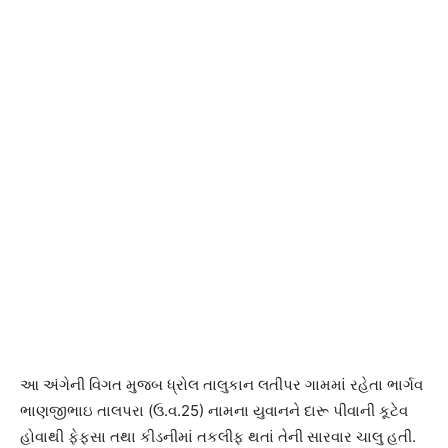
આ અંગેની વિગત મુજબ ધ્રોલ તાલુકાન લતીપર ગામમાં રહેતા ભાર્ગવ
ભાણજીભાઇ તાલપરા (ઉ.વ.25) નામના યુવાનને દારૂ પીવાની કૂટેવ
હોવાથી ફેફસા તથા કીડનીમાં તકલીફ થતાં તેની સારવાર ચાલુ હતી.