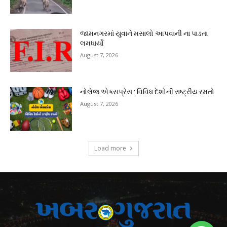
જામનગરમાં યુવાને મસાલો આપવાની ના પાડતા
લમધાર્યો
August 7, 2026
નોલેજ એક્સપ્રેસ : વિવિધ દેશોની રાષ્ટ્રીય રમતો
August 7, 2026
Load more