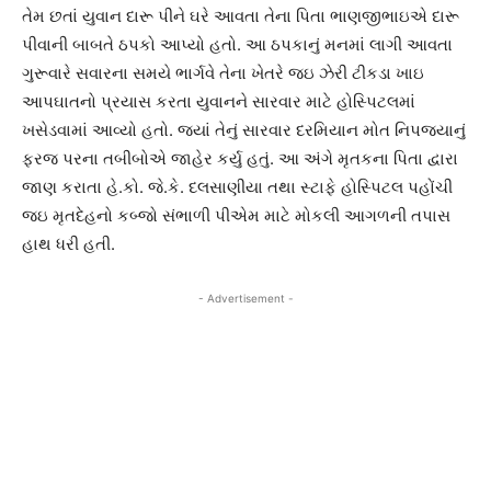
તેમ છતાં યુવાન દારૂ પીને ઘરે આવતા તેના પિતા ભાણજીભાઇએ દારૂ
પીવાની બાબતે ઠપકો આપ્યો હતો. આ ઠપકાનું મનમાં લાગી આવતા
ગુરૂવારે સવારના સમયે ભાર્ગવે તેના ખેતરે જઇ ઝેરી ટીકડા ખાઇ
આપઘાતનો પ્રયાસ કરતા યુવાનને સારવાર માટે હોસ્પિટલમાં
ખસેડવામાં આવ્યો હતો. જ્યાં તેનું સારવાર દરમિયાન મોત નિપજ્યાનું
ફરજ પરના તબીબોએ જાહેર કર્યુ હતું. આ અંગે મૃતકના પિતા દ્વારા
જાણ કરાતા હે.કો. જે.કે. દલસાણીયા તથા સ્ટાફે હોસ્પિટલ પહોંચી
જઇ મૃતદેહનો કબ્જો સંભાળી પીએમ માટે મોકલી આગળની તપાસ
હાથ ધરી હતી.
- Advertisement -