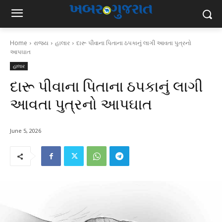
Home
રાજ્ય
હાલાર
દારૂ પીવાના પિતાના ઠપકાનું લાગી આવતા પુત્રનો
આપઘાત
હાલાર
દારૂ પીવાના પિતાના ઠપકાનું લાગી
આવતા પુત્રનો આપઘાત
June 5, 2026