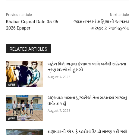
Previous article
Next article
Khabar Gujarat Date 05-06-
જામનગરમાં મહિલાની અગમ્ય
2026 Epaper
કારણસર આત્મહત્યા
RELATED ARTICLES
બહેન વિશે અફવા ફેલાવતા ભાવિ બનેવી સહિતના
ત્રણ શખ્સોનો હુમલો
August 7, 2026
હાલાર
ચંદ્રાવાડા ગામના પુજારીએ તેના મકાનમાં ગાંજાનું
વાવેતર કર્યું
August 7, 2026
હાલાર
રાણાવાવની એક ફેકટરીમાં દિપડો મારણ કરી ગયો