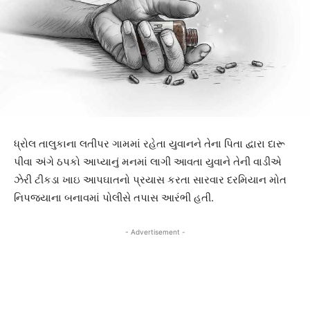
ધ્રોલ તાલુકાના લતીપર ગામમાં રહેતા યુવાનને તેના પિતા દ્વારા દારૂ
પીવા અંગે ઠપકો આપ્યાનું મનમાં લાગી આવતા યુવાને તેની વાડીએ
ઝેરી ટીકડા ખાઇ આપઘાતનો પ્રયાસ કરતા સારવાર દરમિયાન મોત
નિપજ્યાના બનાવમાં પોલીસે તપાસ આરંભી હતી.
- Advertisement -