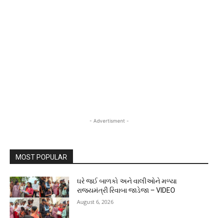
- Advertisment -
MOST POPULAR
ઘરે જઈ બાળકો અને વાલીઓને મળ્યા
રાજ્યમંત્રી રિવાબા જાડેજા – VIDEO
August 6, 2026