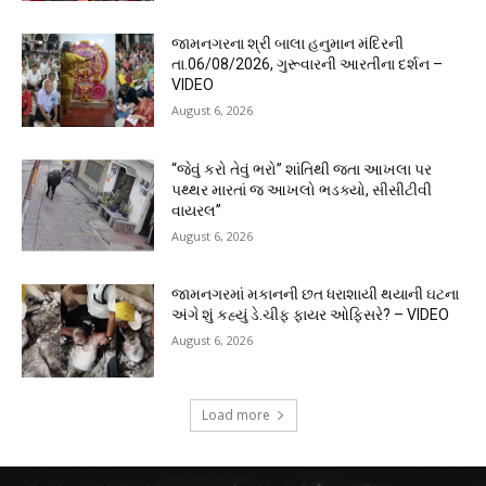
જામનગરના શ્રી બાલા હનુમાન મંદિરની
તા.06/08/2026, ગુરૂવારની આરતીના દર્શન –
VIDEO
August 6, 2026
“જેવું કરો તેવું ભરો” શાંતિથી જતા આખલા પર
પથ્થર મારતાં જ આખલો ભડક્યો, સીસીટીવી
વાયરલ”
August 6, 2026
જામનગરમાં મકાનની છત ધરાશાયી થયાની ઘટના
અંગે શું કહ્યું ડે.ચીફ ફાયર ઓફિસરે? – VIDEO
August 6, 2026
Load more