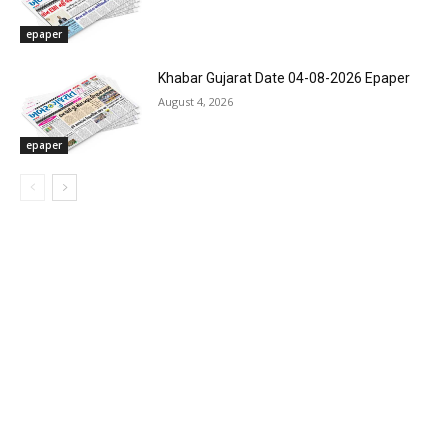
epaper
Khabar Gujarat Date 04-08-2026 Epaper
August 4, 2026
epaper