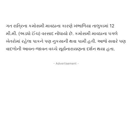
ગત રાત્રિના કમોસમી માવઠાના કારણે ખંભાળિયા તાલુકામાં 12
મી.મી. (અડધો ઈંચ) વરસાદ નોંધાયો છે. કમોસમી માવઠાના પગલે
ખેતરોમાં રહેલા પાકને પણ નુકસાની થવા પામી હતી. આજે સવારે પણ
વાદળોની આવન-જાવન વચ્ચે સૂર્યનારાયણના દર્શન થયા હતા.
- Advertisement -