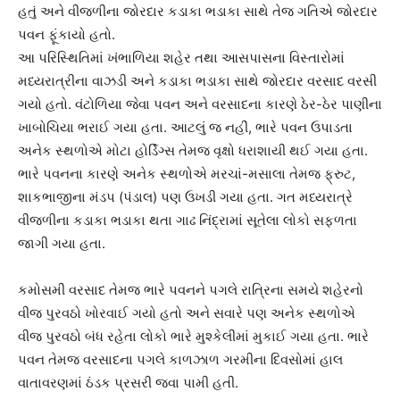
હતું અને વીજળીના જોરદાર કડાકા ભડાકા સાથે તેજ ગતિએ જોરદાર
પવન ફૂંકાયો હતો.
આ પરિસ્થિતિમાં ખંભાળિયા શહેર તથા આસપાસના વિસ્તારોમાં
મધ્યરાત્રીના વાઝડી અને કડાકા ભડાકા સાથે જોરદાર વરસાદ વરસી
ગયો હતો. વંટોળિયા જેવા પવન અને વરસાદના કારણે ઠેર-ઠેર પાણીના
ખાબોચિયા ભરાઈ ગયા હતા. આટલું જ નહીં, ભારે પવન ઉપાડતા
અનેક સ્થળોએ મોટા હોર્ડિંગ્સ તેમજ વૃક્ષો ધરાશાયી થઈ ગયા હતા.
ભારે પવનના કારણે અનેક સ્થળોએ મરચાં-મસાલા તેમજ ફ્રુટ,
શાકભાજીના મંડપ (પંડાલ) પણ ઉખડી ગયા હતા. ગત મધ્યરાત્રે
વીજળીના કડાકા ભડાકા થતા ગાઢ નિંદ્રામાં સૂતેલા લોકો સફળતા
જાગી ગયા હતા.
કમોસમી વરસાદ તેમજ ભારે પવનને પગલે રાત્રિના સમયે શહેરનો
વીજ પુરવઠો ખોરવાઈ ગયો હતો અને સવારે પણ અનેક સ્થળોએ
વીજ પુરવઠો બંધ રહેતા લોકો ભારે મુશ્કેલીમાં મુકાઈ ગયા હતા. ભારે
પવન તેમજ વરસાદના પગલે કાળઝાળ ગરમીના દિવસોમાં હાલ
વાતાવરણમાં ઠંડક પ્રસરી જવા પામી હતી.