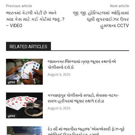
Previous article
Next article
ભારતમાં કેટલી કોર્ટો છે અને
જી. જી. હોસ્પિટલમાં ઓફિસમાં
ક્યા કેસ માટે કઈ કોર્ટમાં જવું…?
ઘૂસી સુપરવાઈઝર ઉપર
– VIDEO
હુમલાના CCTV
RELATED ARTICLES
જામનગર જિલ્લામાં ત્રણ જૂગાર સ્થળોએ
પોલીસનો દરોડો
August 6, 2026
હાલાર
કલ્યાણપુર પોલીસનો સપાટો, મેવાસા-ગઢકા-
રાવલ-હરીપરમાં જૂગાર સ્થળે દરોડા
August 6, 2026
હાલાર
રેડ સી માં ભારતીય જહાજ ‘એમએસવી ફેઝ નૂરે
ઓલિયા’ ઉપર વિસ્ફોટક હુમલો