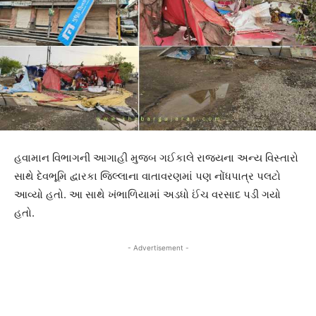
હવામાન વિભાગની આગાહી મુજબ ગઈકાલે રાજ્યના અન્ય વિસ્તારો
સાથે દેવભૂમિ દ્વારકા જિલ્લાના વાતાવરણમાં પણ નોંધપાત્ર પલટો
આવ્યો હતો. આ સાથે ખંભાળિયામાં અડધો ઈંચ વરસાદ પડી ગયો
હતો.
- Advertisement -