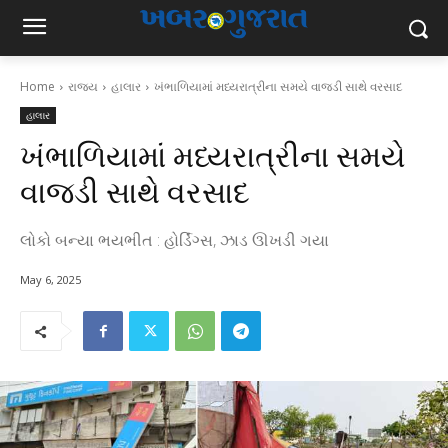
Home
રાજ્ય
હાલાર
ખંભાળિયામાં મધ્યરાત્રીના સમયે વાજડી સાથે વરસાદ
હાલાર
ખંભાળિયામાં મધ્યરાત્રીના સમયે
વાજડી સાથે વરસાદ
લોકો બન્યા ભયભીત : હોર્ડિંગ્સ, ઝાડ ઊખડી ગયા
May 6, 2025