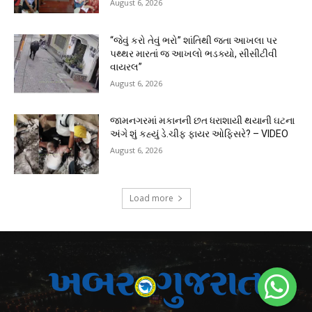
August 6, 2026
“જેવું કરો તેવું ભરો” શાંતિથી જતા આખલા પર
પથ્થર મારતાં જ આખલો ભડક્યો, સીસીટીવી
વાયરલ”
August 6, 2026
જામનગરમાં મકાનની છત ધરાશાયી થયાની ઘટના
અંગે શું કહ્યું ડે.ચીફ ફાયર ઓફિસરે? – VIDEO
August 6, 2026
Load more