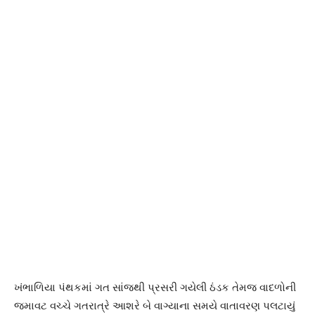
ખંભાળિયા પંથકમાં ગત સાંજથી પ્રસરી ગયેલી ઠંડક તેમજ વાદળોની
જમાવટ વચ્ચે ગતરાત્રે આશરે બે વાગ્યાના સમયે વાતાવરણ પલટાયું