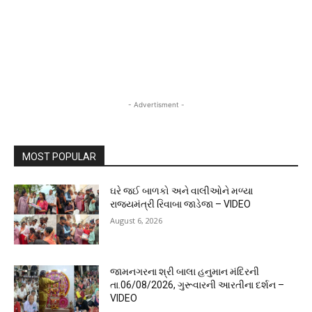
- Advertisment -
MOST POPULAR
ઘરે જઈ બાળકો અને વાલીઓને મળ્યા
રાજ્યમંત્રી રિવાબા જાડેજા – VIDEO
August 6, 2026
જામનગરના શ્રી બાલા હનુમાન મંદિરની
તા.06/08/2026, ગુરૂવારની આરતીના દર્શન –
VIDEO