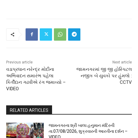
Previous article
Next article
વડાપ્રધાન નરેન્દ્ર મોદીના
જામનગરમાં જી જી હોસ્પિટલ
અભિવાદન સમારંભ પહેલા
નજીક બે યુવકો પર હુંમલો :
કિર્તીદાન ગઢવીએ રંગ જમાવ્યો –
CCTV
VIDEO
RELATED ARTICLES
જામનગરના શ્રી બાલા હનુમાન મંદિરની
તા.07/08/2026, શુક્રવારની આરતીના દર્શન –
VIDEO