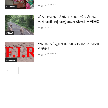
August 7, 2026
જામનગર
ગીરના જંગલમાં રોમાંચક દ્રશ્ય: એસ.ટી. બસ
સામે આવી ગયું આખું લાયન ફેમિલી ! – VIDEO
August 7, 2026
વિડિઓ
જામનગરમાં યુવાને મસાલો આપવાની ના પાડતા
લમધાર્યો
August 7, 2026
જામનગર