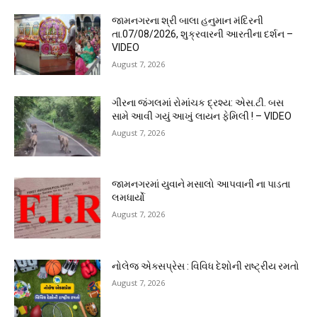
જામનગરના શ્રી બાલા હનુમાન મંદિરની
તા.07/08/2026, શુક્રવારની આરતીના દર્શન –
VIDEO
August 7, 2026
ગીરના જંગલમાં રોમાંચક દ્રશ્ય: એસ.ટી. બસ
સામે આવી ગયું આખું લાયન ફેમિલી ! – VIDEO
August 7, 2026
જામનગરમાં યુવાને મસાલો આપવાની ના પાડતા
લમધાર્યો
August 7, 2026
નોલેજ એક્સપ્રેસ : વિવિધ દેશોની રાષ્ટ્રીય રમતો
August 7, 2026