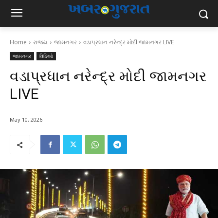
Home
રાજ્ય
જામનગર
વડાપ્રધાન નરેન્દ્ર મોદી જામનગર LIVE
જામનગર
વિડિઓ
વડાપ્રધાન નરેન્દ્ર મોદી જામનગર
LIVE
May 10, 2026