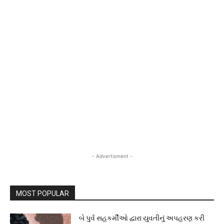
- Advertisment -
MOST POPULAR
બે પુર્વ સહકર્મીઓ દ્વારા યુવતીનું અપહરણ કરી