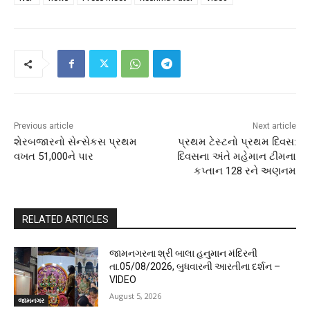
Previous article
Next article
શેરબજારનો સેન્સેકસ પ્રથમ
પ્રથમ ટેસ્ટનો પ્રથમ દિવસ:
વખત 51,000ને પાર
દિવસના અંતે મહેમાન ટીમના
કપ્તાન 128 રને અણનમ
RELATED ARTICLES
જામનગરના શ્રી બાલા હનુમાન મંદિરની
તા.05/08/2026, બુધવારની આરતીના દર્શન –
VIDEO
August 5, 2026
જામનગર