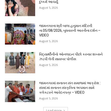
દુષ્કર્મ આચર્યું
August 5, 2026
જામનગરના શ્રી બાલા હનુમાન મંદિરની
તા.05/08/2026, બુધવારની આરતીના દર્શન –
VIDEO
August 5, 2026
વિદ્યાર્થીનીનો ઓનલાઇન પીછો કરનાર શખ્સને
ઝડપી લેતી સાયબર પોલીસ
August 5, 2026
જામનગરમાં સનાતન સંત સમાજમાં આક્રોશ :
સંસદમાં સનાતન સંસ્કૃતિના અપમાન સામે
કલેકટરને આવેદનપત્ર – VIDEO
August 5, 2026
Load more