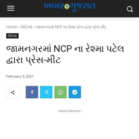
Home
વિડિઓ
જામનગરમાં NCP ના રેશ્મા પટેલ દ્વારા પ્રેસ-મીટ
વિડિઓ
જામનગરમાં NCP ના રેશ્મા પટેલ
દ્વારા પ્રેસ-મીટ
February 5, 2021
- Advertisement -