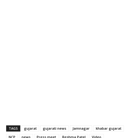
TAGS
gujarat
gujarati news
Jamnagar
khabar gujarat
NCP
news
Press meet
Reshma Patel
Video