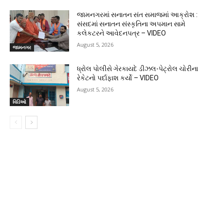
જામનગરમાં સનાતન સંત સમાજમાં આક્રોશ :
સંસદમાં સનાતન સંસ્કૃતિના અપમાન સામે
કલેકટરને આવેદનપત્ર – VIDEO
August 5, 2026
જામનગર
ધ્રોલ પોલીસે ગેરકાયદે ડીઝલ-પેટ્રોલ ચોરીના
રેકેટનો પર્દાફાશ કર્યો – VIDEO
August 5, 2026
વિડિઓ