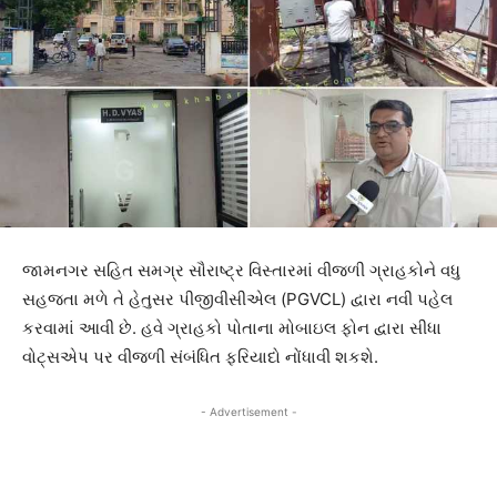
જામનગર સહિત સમગ્ર સૌરાષ્ટ્ર વિસ્તારમાં વીજળી ગ્રાહકોને વધુ
સહજતા મળે તે હેતુસર પીજીવીસીએલ (PGVCL) દ્વારા નવી પહેલ
કરવામાં આવી છે. હવે ગ્રાહકો પોતાના મોબાઇલ ફોન દ્વારા સીધા
વોટ્સએપ પર વીજળી સંબંધિત ફરિયાદો નોંધાવી શકશે.
- Advertisement -