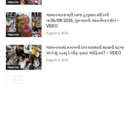
જામનગર
જામનગરના શ્રી બાલા હનુમાન મંદિરની
તા.06/08/2026, ગુરૂવારની આરતીના દર્શન –
VIDEO
August 6, 2026
જામનગર
જામનગરમાં મકાનની છત ધરાશાયી થયાની ઘટના
અંગે શું કહ્યું ડે.ચીફ ફાયર ઓફિસરે? – VIDEO
August 6, 2026
જામનગર