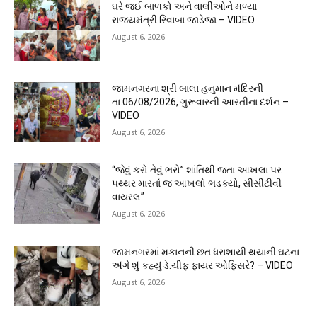
ઘરે જઈ બાળકો અને વાલીઓને મળ્યા
રાજ્યમંત્રી રિવાબા જાડેજા – VIDEO
August 6, 2026
જામનગરના શ્રી બાલા હનુમાન મંદિરની
તા.06/08/2026, ગુરૂવારની આરતીના દર્શન –
VIDEO
August 6, 2026
“જેવું કરો તેવું ભરો” શાંતિથી જતા આખલા પર
પથ્થર મારતાં જ આખલો ભડક્યો, સીસીટીવી
વાયરલ”
August 6, 2026
જામનગરમાં મકાનની છત ધરાશાયી થયાની ઘટના
અંગે શું કહ્યું ડે.ચીફ ફાયર ઓફિસરે? – VIDEO
August 6, 2026