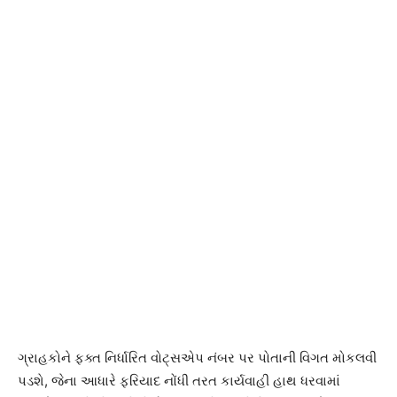
ગ્રાહકોને ફક્ત નિર્ધારિત વોટ્સએપ નંબર પર પોતાની વિગત મોકલવી
પડશે, જેના આધારે ફરિયાદ નોંધી તરત કાર્યવાહી હાથ ધરવામાં