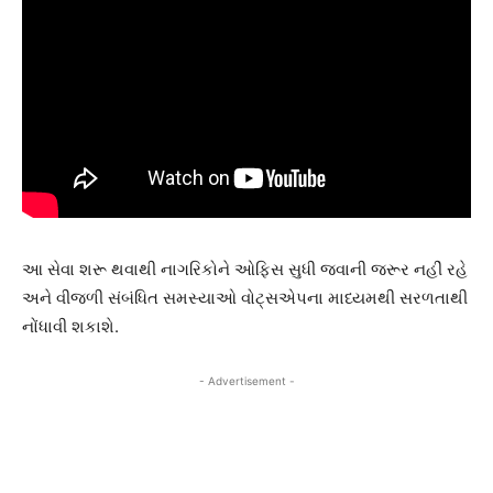
આ સેવા શરૂ થવાથી નાગરિકોને ઓફિસ સુધી જવાની જરૂર નહીં રહે
અને વીજળી સંબંધિત સમસ્યાઓ વોટ્સએપના માધ્યમથી સરળતાથી
નોંધાવી શકાશે.
- Advertisement -