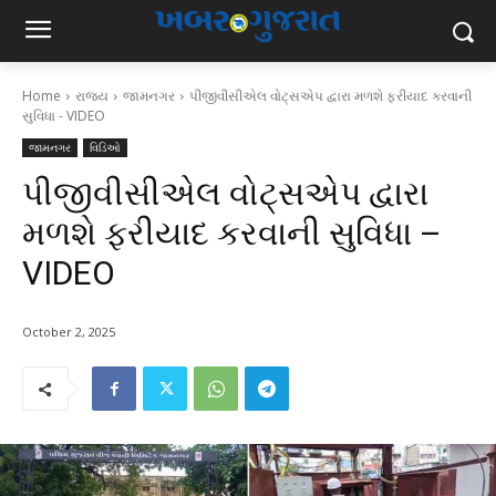
Home
રાજ્ય
જામનગર
પીજીવીસીએલ વોટ્સએપ દ્વારા મળશે ફરીયાદ કરવાની
સુવિધા - VIDEO
જામનગર
વિડિઓ
પીજીવીસીએલ વોટ્સએપ દ્વારા
મળશે ફરીયાદ કરવાની સુવિધા –
VIDEO
October 2, 2025