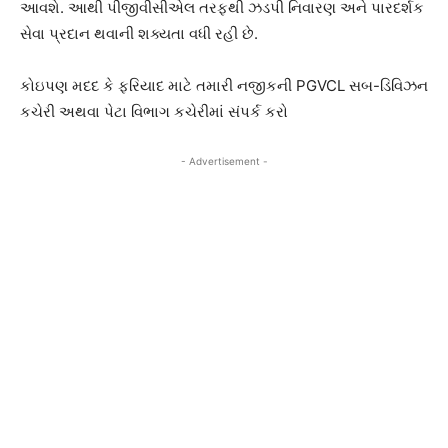
આવશે. આથી પીજીવીસીએલ તરફથી ઝડપી નિવારણ અને પારદર્શક
સેવા પ્રદાન થવાની શક્યતા વધી રહી છે.
કોઇપણ મદદ કે ફરિયાદ માટે તમારી નજીકની PGVCL સબ-ડિવિઝન
કચેરી અથવા પેટા વિભાગ કચેરીમાં સંપર્ક કરો
- Advertisement -