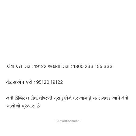
કોલ કરો Dial: 19122 અથવા Dial : 1800 233 155 333
વોટસએપ કરો : 95120 19122
નવી ડિજિટલ સેવા વીજળી ગ્રાહકોને ઘરઆંગણે જ સગવડ આપે તેવો
અનોખો પ્રયાસ છે
- Advertisement -