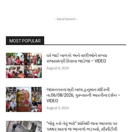
- Advertisment -
MOST POPULAR
ઘરે જઈ બાળકો અને વાલીઓને મળ્યા
રાજ્યમંત્રી રિવાબા જાડેજા – VIDEO
August 6, 2026
જામનગરના શ્રી બાલા હનુમાન મંદિરની
તા.06/08/2026, ગુરૂવારની આરતીના દર્શન –
VIDEO
August 6, 2026
“જેવું કરો તેવું ભરો” શાંતિથી જતા આખલા પર
પથ્થર મારતાં જ આખલો ભડક્યો, સીસીટીવી