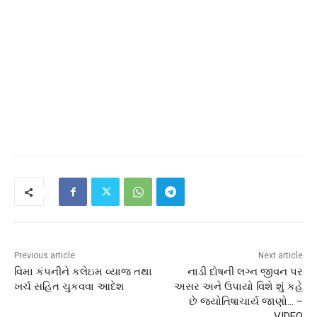
Previous article
Next article
વિમા કંપનીને કલેઇમ વ્યાજ તથા
નાડી દોષની લગ્ન જીવન પર
ખર્ચ સહિત ચુકવવા આદેશ
અસર અને ઉપાયો વિશે શું કહે
છે જ્યોતિષાચાર્ય જાણો… –
VIDEO