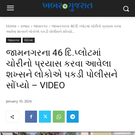
Home
રાજ્ય
જામનગર
જામનગરના 46 દિ.પ્લોટમાં ચોરીનો પ્રયાસ કરવા
આવેલા શખ્સને લોકોએ પકડી પોલીસને સોંપ્યો...
જામનગર
વિડિઓ
જામનગરના 46 દિ.પ્લોટમાં
ચોરીનો પ્રયાસ કરવા આવેલા
શખ્સને લોકોએ પકડી પોલીસને
સોંપ્યો – VIDEO
January 10, 2026