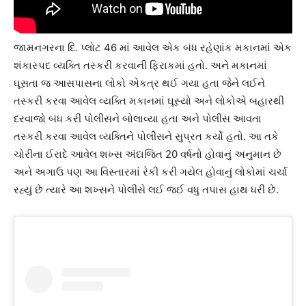
જામનગરના દિ. પ્લોટ 46 માં આવેલ એક બંધ રહેણાંક મકાનમાં એક
શંકાસ્પદ વ્યક્તિ તસ્કરી કરવાની ફિરાકમાં હતો. અને મકાનમાં
ઘૂસતા જ આસપાસના લોકો એકત્ર થઈ ગયા હતા જેને લઈને
તસ્કરી કરવા આવેલ વ્યક્તિ મકાનમાં ઘૂસ્યો અને લોકોએ બહારથી
દરવાજો બંધ કરી પોલીસને બોલાવ્યા હતા અને પોલીસ આવતા
તસ્કરી કરવા આવેલ વ્યક્તિને પોલીસને સુપ્રત કર્યો હતો. આ તકે
ચોરીના ઈરાદે આવેલ શખ્સ અંદાજિત 20 વર્ષનો હોવાનું અનુમાન છે
અને અગાઉ પણ આ વિસ્તારમાં રેકી કરી ગયેલ હોવાનું લોકોમાં ચર્ચા
રહ્યું છે ત્યારે આ શખ્સને પોલીસે લઈ જઈ વધુ તપાસ હાથ ધરી છે.