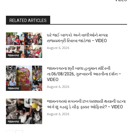
RELATED ARTICLES
ઘરે જઈ બાળકો અને વાલીઓને મળ્યા
રાજ્યમંત્રી રિવાબા જાડેજા – VIDEO
August 6, 2026
જામનગર
જામનગરના શ્રી બાલા હનુમાન મંદિરની
તા.06/08/2026, ગુરૂવારની આરતીના દર્શન –
VIDEO
August 6, 2026
જામનગર
જામનગરમાં મકાનની છત ધરાશાયી થયાની ઘટના
અંગે શું કહ્યું ડે.ચીફ ફાયર ઓફિસરે? – VIDEO
August 6, 2026
જામનગર