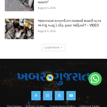
વાયરલ”
August 6, 2026
જામનગરમાં મકાનની છત ધરાશાયી થયાની ઘટના
અંગે શું કહ્યું ડે.ચીફ ફાયર ઓફિસરે? – VIDEO
August 6, 2026
Load more
Disclaimer
Privacy Policy
Corrections Policy
Editorial Team