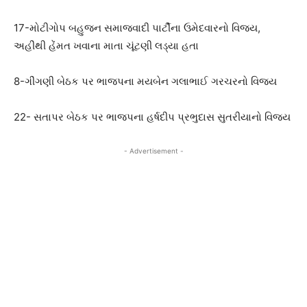
17-મોટીગોપ બહુજન સમાજવાદી પાર્ટીના ઉમેદવારનો વિજય,
અહીંથી હેંમત ખવાના માતા ચૂંટણી લડ્યા હતા
8-ગીંગણી બેઠક પર ભાજપના મયબેન ગલાભાઈ ગરચરનો વિજય
22- સતાપર બેઠક પર ભાજપના હર્ષદીપ પ્રભુદાસ સુતરીયાનો વિજય
- Advertisement -