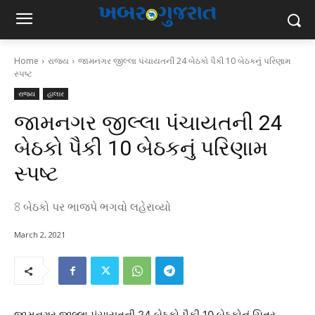
Home
રાજ્ય
જામનગર જીલ્લા પંચાયતની 24 બેઠકો પૈકી 10 બેઠકનું પરિણામ
સ્પષ્ટ
રાજ્ય
હાલાર
જામનગર જીલ્લા પંચાયતની 24
બેઠકો પૈકી 10 બેઠકનું પરિણામ
સ્પષ્ટ
8 બેઠકો પર ભાજપે ભગવો લહેરાવ્યો
March 2, 2021
જામનગર જીલ્લા પંચાયતની 24 બેઠકો પૈકી 10 બેઠકોનું ચિત્ર