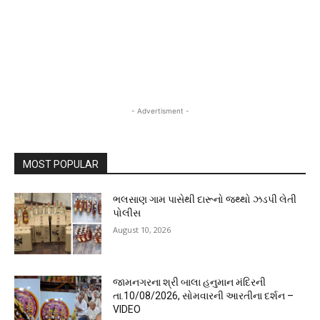
- Advertisment -
MOST POPULAR
ભલસાણ ગામ પાસેથી દારૂનો જથ્થો ઝડપી લેતી
પોલીસ
August 10, 2026
જામનગરના શ્રી બાલા હનુમાન મંદિરની
તા.10/08/2026, સોમવારની આરતીના દર્શન –
VIDEO