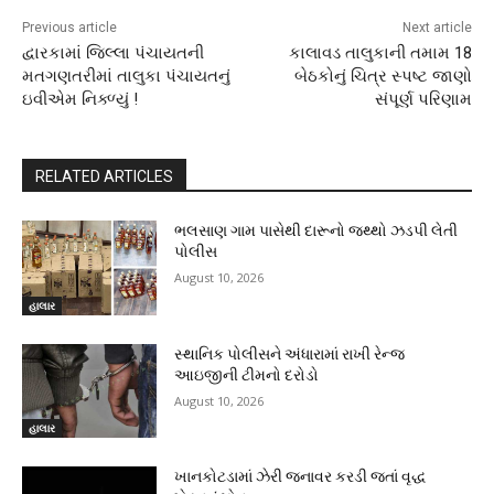
Previous article
Next article
દ્વારકામાં જિલ્લા પંચાયતની
કાલાવડ તાલુકાની તમામ 18
મતગણતરીમાં તાલુકા પંચાયતનું
બેઠકોનું ચિત્ર સ્પષ્ટ જાણો
ઇવીએમ નિક્ળ્યું !
સંપૂર્ણ પરિણામ
RELATED ARTICLES
ભલસાણ ગામ પાસેથી દારૂનો જથ્થો ઝડપી લેતી
પોલીસ
August 10, 2026
હાલાર
સ્થાનિક પોલીસને અંધારામાં રાખી રેન્જ
આઇજીની ટીમનો દરોડો
August 10, 2026
હાલાર
ખાનકોટડામાં ઝેરી જનાવર કરડી જતાં વૃદ્ધ