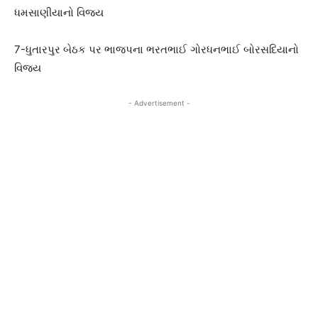
ધમસાણીયાનો વિજય
7-ધુતારપુર બેઠક પર ભાજપના ભરતભાઈ ગોરધનભાઈ બોરસદિયાનો
વિજય
- Advertisement -