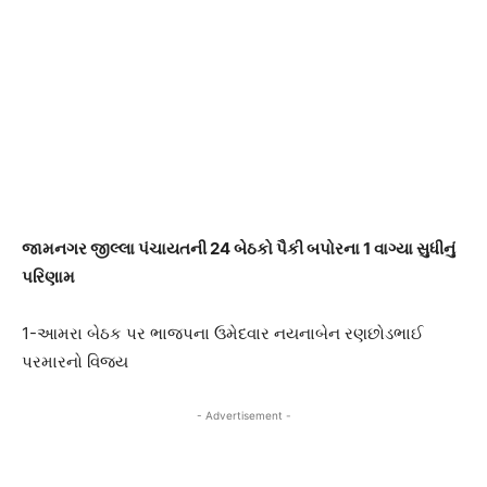
જામનગર જીલ્લા પંચાયતની 24 બેઠકો પૈકી બપોરના 1 વાગ્યા સુધીનું
પરિણામ
1-આમરા બેઠક પર ભાજપના ઉમેદવાર નયનાબેન રણછોડભાઈ
પરમારનો વિજય
- Advertisement -