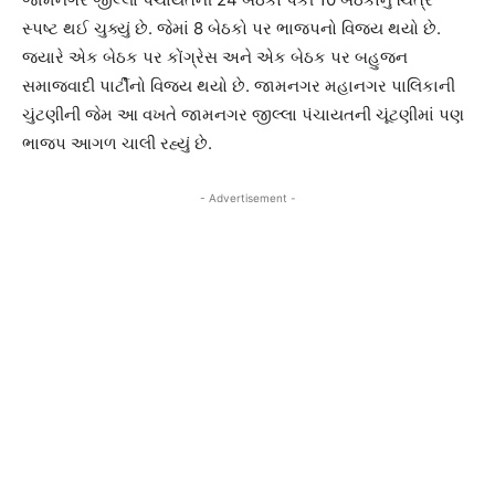
સ્પષ્ટ થઈ ચુક્યું છે. જેમાં 8 બેઠકો પર ભાજપનો વિજય થયો છે.
જયારે એક બેઠક પર કોંગ્રેસ અને એક બેઠક પર બહુજન
સમાજવાદી પાર્ટીનો વિજય થયો છે. જામનગર મહાનગર પાલિકાની
ચુંટણીની જેમ આ વખતે જામનગર જીલ્લા પંચાયતની ચૂંટણીમાં પણ
ભાજપ આગળ ચાલી રહ્યું છે.
- Advertisement -