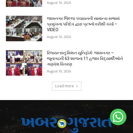
August 10, 2026
જામનગર જિલ્લા પંચાયતની સામાન્ય સભામાં
પ્રમુખના પતિદેવ દ્વારા પ્રશ્ર્નોત્તરીથી ચર્ચા –
VIDEO
August 10, 2026
રિલાયન્સનું મિશન યુનિફોર્મઃ જામનગર –
જૂનાગઢની 63 શાળાના 11 હજાર વિદ્યાર્થીઓને
ગણવેશ વિતરણ
August 10, 2026
Load more