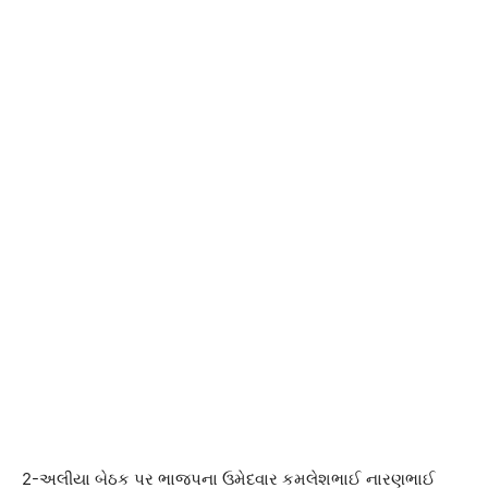
2-અલીયા બેઠક પર ભાજપના ઉમેદવાર કમલેશભાઈ નારણભાઈ