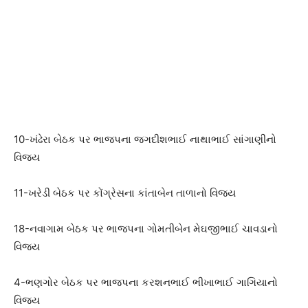
10-ખંઢેરા બેઠક પર ભાજપના જગદીશભાઈ નાથાભાઈ સાંગાણીનો
વિજય
11-ખરેડી બેઠક પર કોંગ્રેસના કાંતાબેન તાળાનો વિજય
18-નવાગામ બેઠક પર ભાજપના ગોમતીબેન મેઘજીભાઈ ચાવડાનો
વિજય
4-ભણગોર બેઠક પર ભાજપના કરશનભાઈ ભીખાભાઈ ગાગિયાનો
વિજય