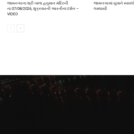
જામનગરના શ્રી બાલા હનુમાન મંદિરની
જામનગરમાં યુવાને મસાલ
તા.07/08/2026, શુક્રવારની આરતીના દર્શન –
લમધાર્યો
VIDEO