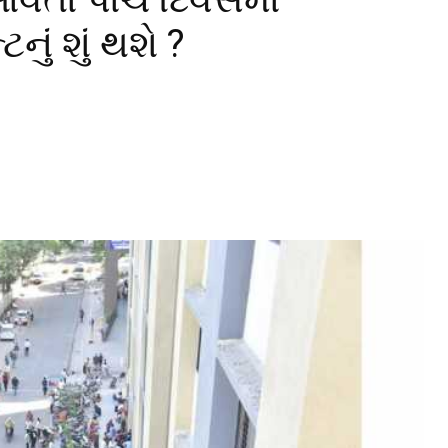
ું શું થશે ?