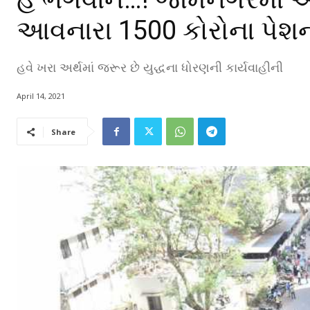
આવનારા 1500 કોરોના પેશન્ટન
હવે ખરા અર્થમાં જરૂર છે યુદ્ધના ધોરણની કાર્યવાહીની
April 14, 2021
Share