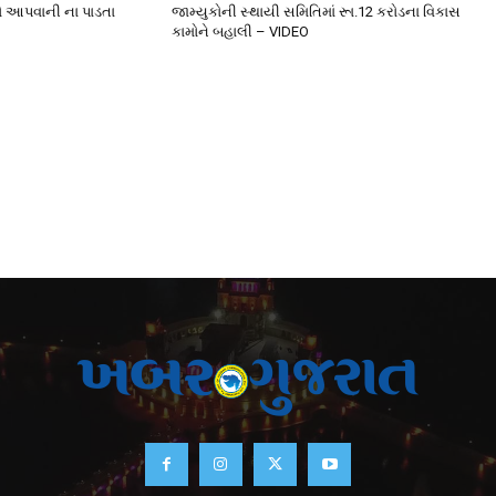
ો આપવાની ના પાડતા
જામ્યુકોની સ્થાયી સમિતિમાં રૂા.12 કરોડના વિકાસ
કામોને બહાલી – VIDEO