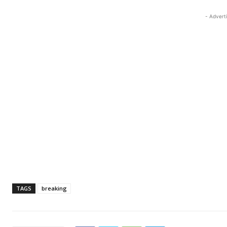
- Advert
TAGS
breaking