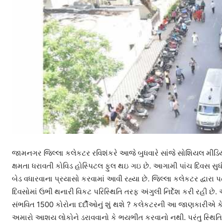
જામનગર જિલ્લા કલેકટર રવિશંકરે આજે બુધવારે સાંજે સોશિયલ મીડિ
ક્ષમતા ધરાવતી કોવિડ હોસ્પિટલ ફુલ થઇ ગઇ છે. આગામી પાંચ દિવસ સુધી
બેડ વધારવાના પ્રયાસો કરવામાં આવી રહ્યા છે. જિલ્લા કલેકટર દ્વાર
દિવસોમાં ઉભી થનારી વિકટ પરિસ્થિતિ તરફ અંગુલી નિર્દેશ કરી રહી છ
સંભવિત 1500 કોરોના દર્દીઓનું શું થશે ? કલેકટરની આ જાણકારીએ કેટ
અમારો આશય લોકોને ડરાવવાનો કે ભયભીત કરવાનો નથી. પરંતુ સ્થિતિથ