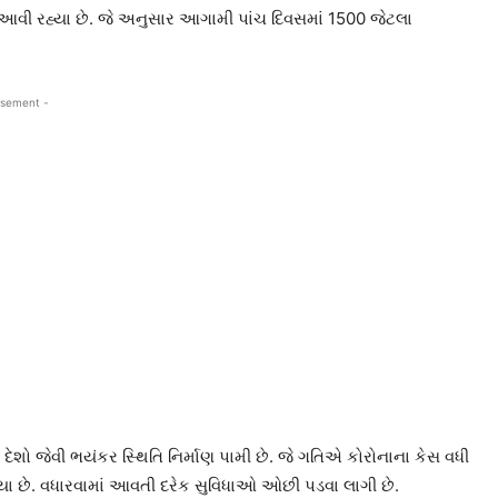
 આવી રહ્યા છે. જે અનુસાર આગામી પાંચ દિવસમાં 1500 જેટલા
isement -
ો જેવી ભયંકર સ્થિતિ નિર્માણ પામી છે. જે ગતિએ કોરોનાના કેસ વધી
હ્યા છે. વધારવામાં આવતી દરેક સુવિધાઓ ઓછી પડવા લાગી છે.