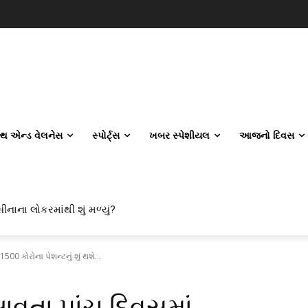
લ્થ એન્ડ વેલનેસ
સ્પોર્ટ્સ
ખબર સ્પેશીયલ
આજનો દિવસ
ીનાના લોકરમાંથી શું મળ્યું?
 કોરોના પેશન્ટનું શું થશે...
વતા પાંચ દિવસમાં