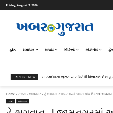
Friday, August 7, 2026
હોમ
સમાચાર
રાજ્ય
વિડિઓ
બિઝનેસ
હે
બાંગ્લાદેશના ભ્રષ્ટાચાર વિરોધી વિભાગને શેખ હસ
TRENDING NOW
Home
રાજ્ય
જામનગર
હે ભગવાન…! જામનગરમાં આવતા પાંચ દિવસમાં આવનારા 1500
રાજ્ય
જામનગર
હે ભગવાન…! જામનગરમાં આ