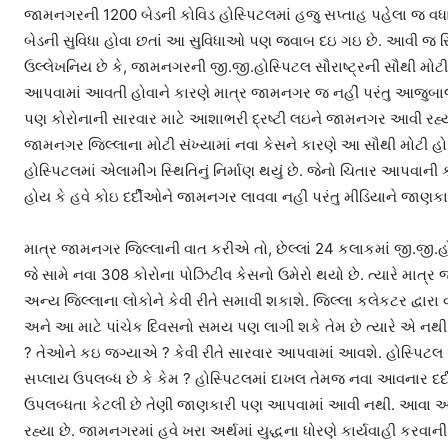
જામનગરની 1200 બેડની કોવિડ હોસ્પિટલમાં હજુ સપ્તાહ પહેલા જ વધા
બેડની સુવિધા હોવા છતાં આ સુવિધાઓ પણ જવાબ દઇ ગઇ છે. આવી જ સ્
ઉલ્લેખનિય છે કે, જામનગરની જી.જી.હોસ્પિટલ સૌરાષ્ટ્રની સૌથી મોટ
આપવામાં આવતી હોવાને કારણે માત્ર જામનગર જ નહીં પરંતુ આજુબાજુન
પણ કોરોનાની સારવાર માટે આશાભરી દ્રષ્ટી લઇને જામનગર આવી રહ્ય
જામનગર જિલ્લાના મોટી સંખ્યામાં નવા કેસને કારણે આ સૌથી મોટી હો
હોસ્પિટલમાં એલામીંગ સ્થિતિનું નિર્માણ થયું છે. જેનો ચિતાર આપવાની 
હોય કે હવે કોઇ દર્દીઓને જામનગર લાવવા નહીં પરંતુ મીડિયાને જા
માત્ર જામનગર જિલ્લાની વાત કરીએ તો, છેલ્લાં 24 કલાકમાં જી.જી.
જે સામે નવા 308 કોરોના પોઝિટીવ કેસનો ઉમેરો થયો છે. ત્યારે માત્ર
અન્ય જિલ્લાના લોકોને કેવી રીતે સમાવી શકાશે. જિલ્લા કલેકટર દ્વારા 
અને આ માટે પાંચેક દિવસનો સમય પણ લાગી શકે તેમ છે ત્યારે એ નથી જ
? તેઓને કઇ જગ્યાએ ? કેવી રીતે સારવાર આપવામાં આવશે. હોસ્પિટલ
સપ્લાય ઉપલબ્ધ છે કે કેમ ? હોસ્પિટલમાં દાખલ તેમજ નવા આવનાર દર્
ઉપલબ્ધતા કેટલી છે તેણી જાણકારી પણ આપવામાં આવી નથી. આવા અનેક
રહ્યા છે. જામનગરમાં હવે ખરા અર્થમાં યુદ્ધના ધોરણે કાર્યવાહી કરવાન