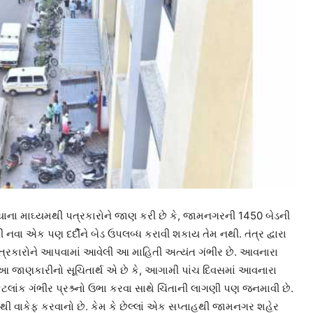
યાના માઘ્યમથી પત્રકારોને જાણ કરી છે કે, જામનગરની 1450 બેડની
 નવા એક પણ દર્દીને બેડ ઉપલબ્ધ કરાવી શકાય તેમ નથી. તંત્ર દ્વારા
ા પત્રકારોને આપવામાં આવેલી આ માહિતી અત્યંત ગંભીર છે. આવનારા
ે. આ જાણકારીનો સૂચિતાર્થ એ છે કે, આગામી પાંચ દિવસમાં આવનારા
લાંક ગંભીર પ્રશ્ર્નો ઉભા કરવા સાથે ચિંતાની લાગણી પણ જનમાવી છે.
ી વાકેફ કરવાનો છે. કેમ કે છેલ્લાં એક સપ્તાહથી જામનગર શહેર