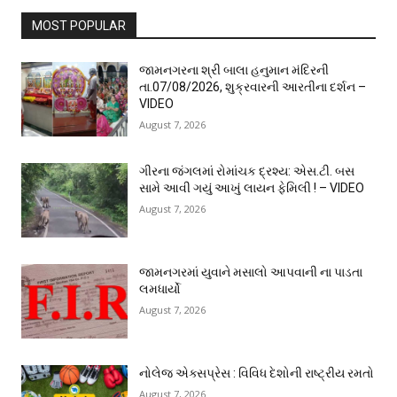
MOST POPULAR
જામનગરના શ્રી બાલા હનુમાન મંદિરની
તા.07/08/2026, શુક્રવારની આરતીના દર્શન –
VIDEO
August 7, 2026
ગીરના જંગલમાં રોમાંચક દ્રશ્ય: એસ.ટી. બસ
સામે આવી ગયું આખું લાયન ફેમિલી ! – VIDEO
August 7, 2026
જામનગરમાં યુવાને મસાલો આપવાની ના પાડતા
લમધાર્યો
August 7, 2026
નોલેજ એક્સપ્રેસ : વિવિધ દેશોની રાષ્ટ્રીય રમતો
August 7, 2026