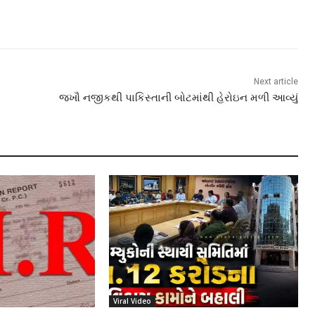
Next article
જખૌ નજીકથી પાકિસ્તાની બોટમાંથી હેરોઇન મળી આવ્યું
Viral Video