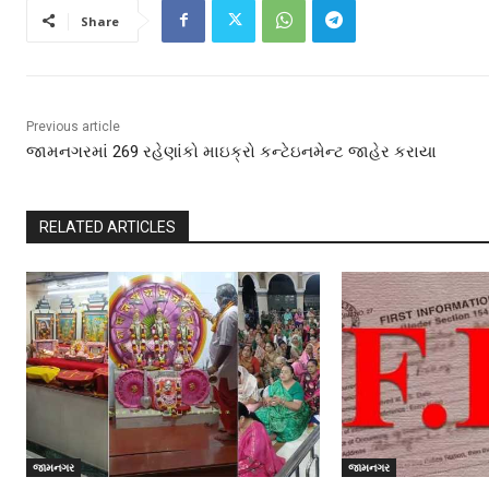
Share
Previous article
જામનગરમાં 269 રહેણાંકો માઇક્રો કન્ટેઇનમેન્ટ જાહેર કરાયા
RELATED ARTICLES
જામનગર
જામનગર