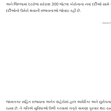
અને જિલ્લામાં દરરોજ સરેરાશ 300 જેટલા કોરોનાના નવા દર્દીઓ સામે
દર્દીઓનો ઉમેરો થવાની સંભાવનાઓ જોવાઇ રહી છે.
- Advert
જામનગર સહિત રાજ્યના અનેક શહેરોમાં હાલ અમેરિકા અને યુરોપના દેશ
રહ્યા છે. તે ગતિએ સુવિધાઓ ઉભી કરવામાં તંત્રો વામણા પુરવાર થઇ ર