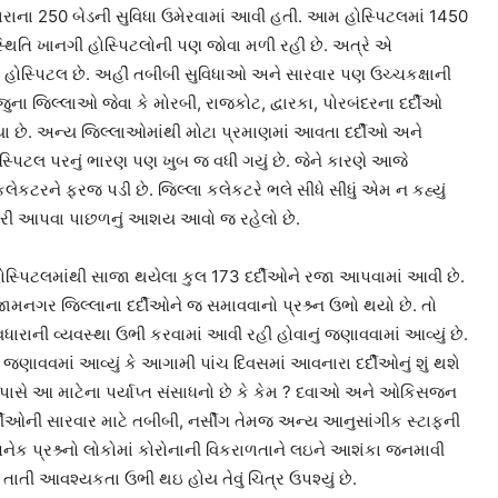
રાના 250 બેડની સુવિધા ઉમેરવામાં આવી હતી. આમ હોસ્પિટલમાં 1450
થિતિ ખાનગી હોસ્પિટલોની પણ જોવા મળી રહી છે. અત્રે એ
ી હોસ્પિટલ છે. અહીં તબીબી સુવિધાઓ અને સારવાર પણ ઉચ્ચકક્ષાની
ા જિલ્લાઓ જેવા કે મોરબી, રાજકોટ, દ્વારકા, પોરબંદરના દર્દીઓ
ા છે. અન્ય જિલ્લાઓમાંથી મોટા પ્રમાણમાં આવતા દર્દીઓ અને
સ્પિટલ પરનું ભારણ પણ ખુબ જ વધી ગયું છે. જેને કારણે આજે
કલેકટરને ફરજ પડી છે. જિલ્લા કલેકટરે ભલે સીધે સીધું એમ ન કહ્યું
ણકારી આપવા પાછળનું આશય આવો જ રહેલો છે.
હોસ્પિટલમાંથી સાજા થયેલા કુલ 173 દર્દીઓને રજા આપવામાં આવી છે.
 જામનગર જિલ્લાના દર્દીઓને જ સમાવવાનો પ્રશ્ર્ન ઉભો થયો છે. તો
વધારાની વ્યવસ્થા ઉભી કરવામાં આવી રહી હોવાનું જણાવવામાં આવ્યું છે.
ણાવવમાં આવ્યું કે આગામી પાંચ દિવસમાં આવનારા દર્દીઓનું શું થશે
 પાસે આ માટેના પર્યાપ્ત સંસાધનો છે કે કેમ ? દવાઓ અને ઓકિસજન
દીઓની સારવાર માટે તબીબી, નર્સીંગ તેમજ અન્ય આનુસાંગીક સ્ટાફની
 પ્રશ્ર્નો લોકોમાં કોરોનાની વિકરાળતાને લઇને આશંકા જનમાવી
ી તાતી આવશ્યકતા ઉભી થઇ હોય તેવું ચિત્ર ઉપશ્યું છે.