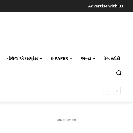
Advertise with us
નોલેજ એક્સપ્રેસ
E-PAPER
અન્ય
વેબ સ્ટોરી
- Advertisment -