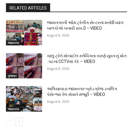
RELATED ARTICLES
જામનગરની ઓમ ટ્રેનીંગ સેન્ટરના મનોદિવ્યાંગ
બાળકોએ બનાવી રાખડી – VIDEO
August 8, 2026
જામનગર
ચાલુ ટ્રેને મોબાઈલ સ્નેચિંગના કારણે યુવકનું મોત
: ઘટના CCTVમાં કેદ – VIDEO
August 8, 2026
ગુજરાત
અલિયાબાડા-જામનગર બ્રોડગ્રેજ ડબલિંગ
પેસેન્જર રેલ સેવાને મંજૂરી – VIDEO
August 8, 2026
જામનગર