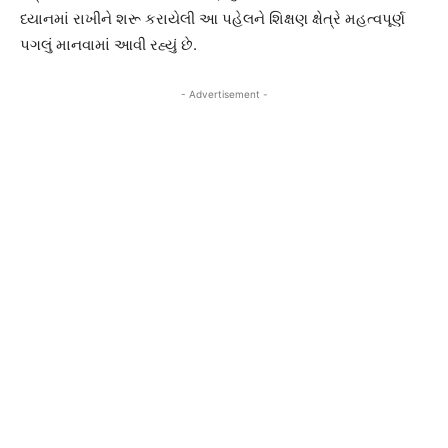
ધ્યાનમાં રાખીને શરૂ કરાયેલી આ પહેલને શિક્ષણ ક્ષેત્રે મહત્વપૂર્ણ
પગલું માનવામાં આવી રહ્યું છે.
- Advertisement -