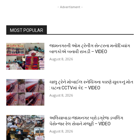
- Advertisment -
MOST POPULAR
જામનગરની ઓમ ટ્રેનીંગ સેન્ટરના મનોદિવ્યાંગ
બાળકોએ બનાવી રાખડી – VIDEO
August 8, 2026
ચાલુ ટ્રેને મોબાઈલ સ્નેચિંગના કારણે યુવકનું મોત
: ઘટના CCTVમાં કેદ – VIDEO
August 8, 2026
અલિયાબાડા-જામનગર બ્રોડગ્રેજ ડબલિંગ
પેસેન્જર રેલ સેવાને મંજૂરી – VIDEO
August 8, 2026