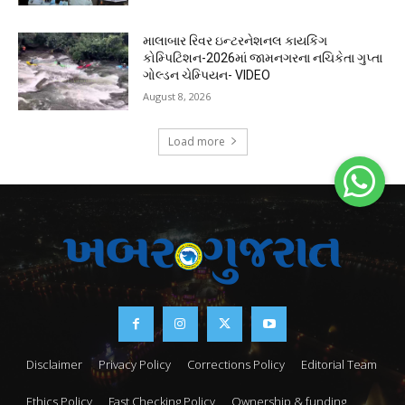
માલાબાર રિવર ઇન્ટરનેશનલ કાયકિંગ
કોમ્પિટિશન-2026માં જામનગરના નચિકેતા ગુપ્તા
ગોલ્ડન ચેમ્પિયન- VIDEO
August 8, 2026
Load more
Disclaimer
Privacy Policy
Corrections Policy
Editorial Team
Ethics Policy
Fast Checking Policy
Ownership & funding