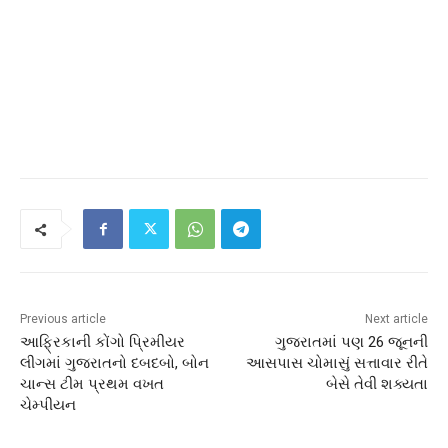
Previous article
Next article
આફ્રિકાની કોંગો પ્રિમીયર
ગુજરાતમાં પણ 26 જૂનની
લીગમાં ગુજરાતનો દબદબો, બોન
આસપાસ ચોમાસું સત્તાવાર રીતે
ચાન્સ ટીમ પ્રથમ વખત
બેસે તેવી શક્યતા
ચેમ્પીયન