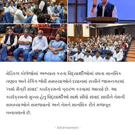
મેડિકલ કોલેજોમાં અભ્યાસ કરતા વિદ્યાર્થીઓમાં વધતા માનસિક
તણાવ અને રેગિંગ જેવી સમસ્યાઓને ધ્યાનમાં રાખીને જામનગરમાં
‘નમો મૈત્રી સંવાદ’ કાર્યક્રમનો પ્રારંભ કરવામાં આવ્યો છે. આ
કાર્યક્રમનો મુખ્ય હેતુ વિદ્યાર્થીઓ સાથે સીધો સંવાદ સાધીને તેમની
સમસ્યાઓને સમજવાનો અને તેમને માનસિક રીતે મજબૂત
બનાવવાનો છે.
- Advertisement -