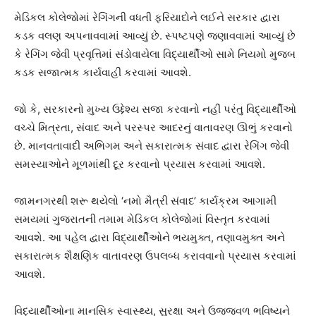
મેડિકલ કોલેજોમાં રેગિંગની વધતી ફરિયાદોને લઈને સરકાર દ્વારા
કડક વલણ અપનાવવામાં આવ્યું છે. સ્પષ્ટપણે જણાવવામાં આવ્યું છે
કે રેગિંગ જેવી પ્રવૃત્તિમાં સંડોવાયેલા વિદ્યાર્થીઓ સામે નિયમો મુજબ
કડક સજાત્મક કાર્યવાહી કરવામાં આવશે.
જો કે, સરકારનો મુખ્ય ઉદ્દેશ્ય સજા કરવાનો નહીં પરંતુ વિદ્યાર્થીઓ
વચ્ચે મિત્રતા, સંવાદ અને પરસ્પર આદરનું વાતાવરણ ઊભું કરવાનો
છે. માનવતાવાદી અભિગમ અને સકારાત્મક સંવાદ દ્વારા રેગિંગ જેવી
સમસ્યાઓને મૂળમાંથી દૂર કરવાનો પ્રયાસ કરવામાં આવશે.
જામનગરથી શરૂ થયેલો ‘નમો મૈત્રી સંવાદ’ કાર્યક્રમ આગામી
સમયમાં ગુજરાતની તમામ મેડિકલ કોલેજોમાં વિસ્તૃત કરવામાં
આવશે. આ પહેલ દ્વારા વિદ્યાર્થીઓને ભયમુક્ત, તણાવમુક્ત અને
સકારાત્મક શૈક્ષણિક વાતાવરણ ઉપલબ્ધ કરાવવાનો પ્રયાસ કરવામાં
આવશે.
વિદ્યાર્થીઓના માનસિક સ્વાસ્થ્ય, સુરક્ષા અને ઉજ્જવળ ભવિષ્યને