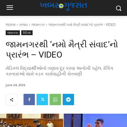
Home
રાજ્ય
જામનગર
જામનગરથી ‘નમો મૈત્રી સંવાદ’નો પ્રારંભ - VIDEO
જામનગર
વિડિઓ
જામનગરથી ‘નમો મૈત્રી સંવાદ’નો
પ્રારંભ – VIDEO
મેડિકલ વિદ્યાર્થીઓનો તણાવ દૂર કરવા અનોખી પહેલ, રેગિંગ
કરનારાઓ સામે કડક કાર્યવાહીની ચેતવણી
June 24, 2026