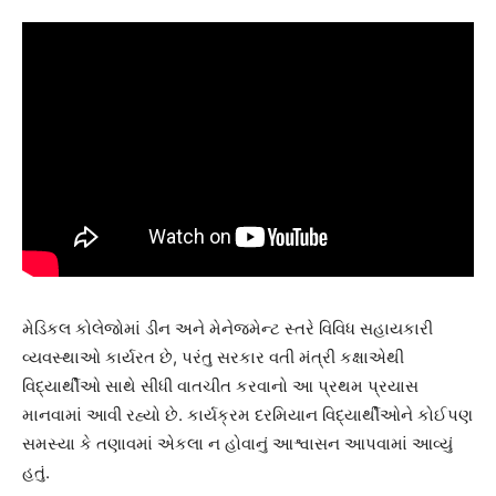
મેડિકલ કોલેજોમાં ડીન અને મેનેજમેન્ટ સ્તરે વિવિધ સહાયકારી
વ્યવસ્થાઓ કાર્યરત છે, પરંતુ સરકાર વતી મંત્રી કક્ષાએથી
વિદ્યાર્થીઓ સાથે સીધી વાતચીત કરવાનો આ પ્રથમ પ્રયાસ
માનવામાં આવી રહ્યો છે. કાર્યક્રમ દરમિયાન વિદ્યાર્થીઓને કોઈપણ
સમસ્યા કે તણાવમાં એકલા ન હોવાનું આશ્વાસન આપવામાં આવ્યું
હતું.