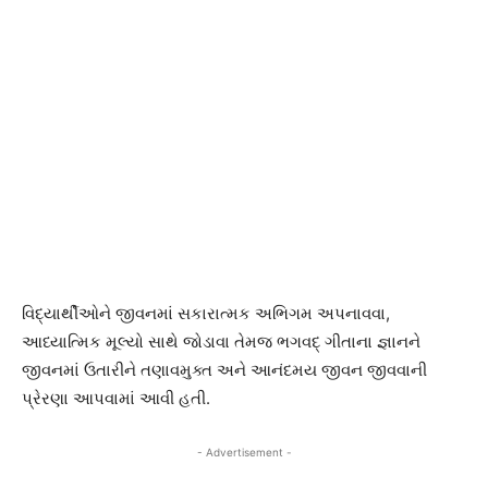
વિદ્યાર્થીઓને જીવનમાં સકારાત્મક અભિગમ અપનાવવા,
આધ્યાત્મિક મૂલ્યો સાથે જોડાવા તેમજ ભગવદ્ ગીતાના જ્ઞાનને
જીવનમાં ઉતારીને તણાવમુક્ત અને આનંદમય જીવન જીવવાની
પ્રેરણા આપવામાં આવી હતી.
- Advertisement -