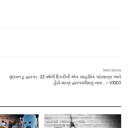
Next article
વૃંદાવન ટુ દ્વારકા : 22 વર્ષની દિકરીની એક સાહસિક પદયાત્રા અને
હૈયે માત્ર દ્વારકાધીશનું નામ… – VIDEO