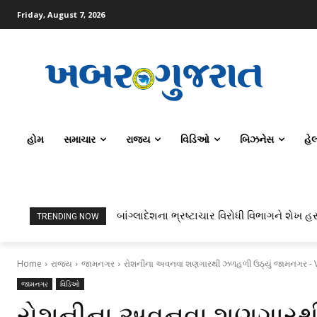
Friday, August 7, 2026
હોમ
સમાચાર
રાજ્ય
વિડિઓ
બિઝનેસ
હે
બાંગ્લાદેશના ભ્રષ્ટાચાર વિરોધી વિભાગને શેખ હસ
TRENDING NOW
Home
રાજ્ય
જામનગર
રોશનીના અવનવા શણગારથી ઝળહળી ઉઠ્યું જામનગર - 
જામનગર
વિડિઓ
રોશનીના અવનવા શણગારથ