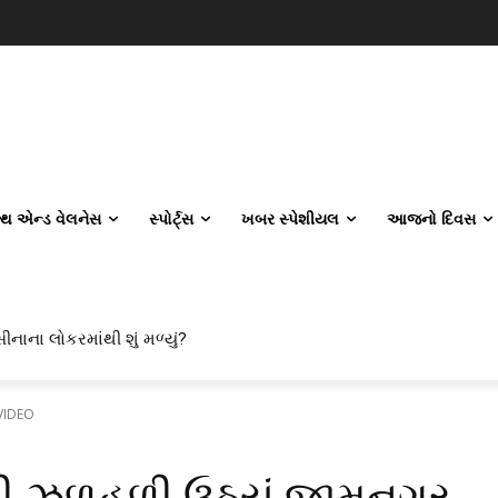
લ્થ એન્ડ વેલનેસ
સ્પોર્ટ્સ
ખબર સ્પેશીયલ
આજનો દિવસ
ીનાના લોકરમાંથી શું મળ્યું?
VIDEO
ી ઝળહળી ઉઠ્યું જામનગર