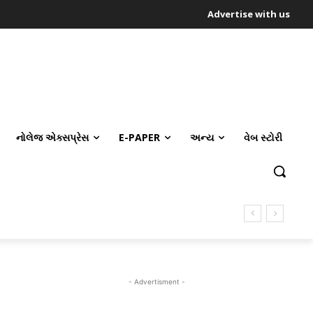
Advertise with us
નોલેજ એક્સપ્રેસ
E-PAPER
અન્ય
વેબ સ્ટોરી
- Advertisment -