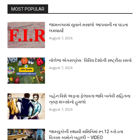
MOST POPULAR
જામનગરમાં યુવાને મસાલો આપવાની ના પાડતા
લમધાર્યો
August 7, 2026
નોલેજ એક્સપ્રેસ : વિવિધ દેશોની રાષ્ટ્રીય રમતો
August 7, 2026
બહેન વિશે અફવા ફેલાવતા ભાવિ બનેવી સહિતના
ત્રણ શખ્સોનો હુમલો
August 7, 2026
જામ્યુકોની સ્થાયી સમિતિમાં રૂા.12 કરોડના
વિકાસ કામોને બહાલી – VIDEO