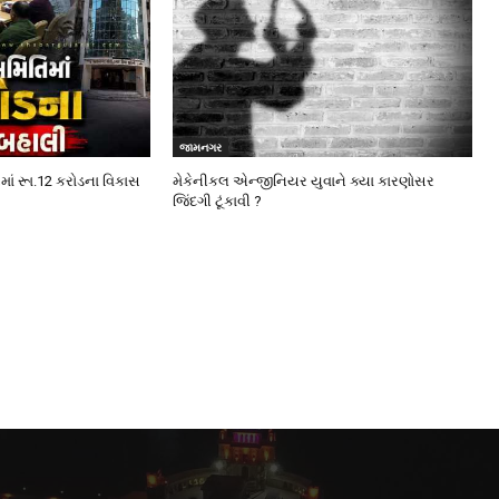
જામનગર
માં રૂા.12 કરોડના વિકાસ
મેકેનીકલ એન્જીનિયર યુવાને ક્યા કારણોસર
જિંદગી ટૂંકાવી ?