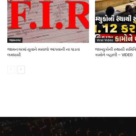
જામનગર
Viral Video
જામનગરમાં યુવાને મસાલો આપવાની ના પાડતા
જામ્યુકોની સ્થાયી સમિતિ
લમધાર્યો
કામોને બહાલી – VIDEO