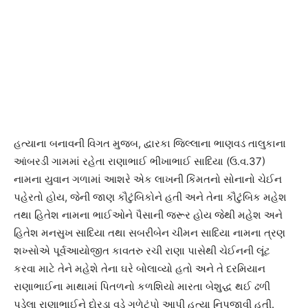
હત્યાના બનાવની વિગત મુજબ, દ્વારકા જિલ્લાના ભાણવડ તાલુકાના
આંબરડી ગામમાં રહેતા રાણાભાઈ ભીખાભાઈ સાદિયા (ઉ.વ.37)
નામના યુવાન ગળામાં આશરે એક લાખની કિંમતનો સોનાનો ચેઈન
પહેરતો હોય, જેની જાણ કૌટુંબિકોને હતી અને તેના કૌટુંબિક મહેશ
તથા હિતેશ નામના ભાઈઓને પૈસાની જરૂર હોય જેથી મહેશ અને
હિતેશ મનસુખ સાદિયા તથા સબરીબેન ચીમન સાદિયા નામના ત્રણ
શખ્સોએ પૂર્વઆયોજીત કાવતરુ રચી રાણા પાસેથી ચેઈનની લૂંટ
કરવા માટે તેને મહેશે તેના ઘરે બોલાવ્યો હતો અને તે દરમિયાન
રાણાભાઈના માથામાં પિતળનો કળશિયો મારતા બેશુદ્ધ થઈ ઢળી
પડેલા રાણાભાઈને દોરડા વડે ગળેટૂંપો આપી હત્યા નિપજાવી હતી.