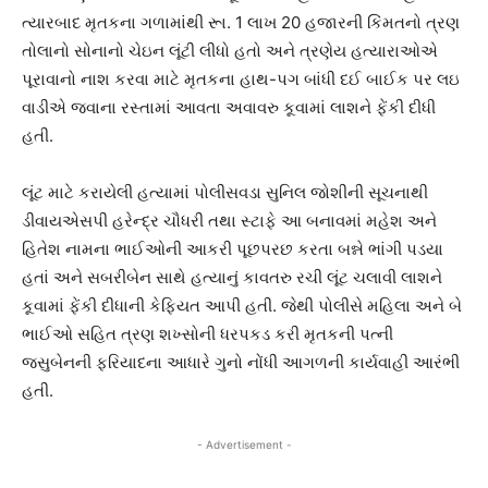
ત્યારબાદ મૃતકના ગળામાંથી રૂા. 1 લાખ 20 હજારની કિંમતનો ત્રણ
તોલાનો સોનાનો ચેઇન લૂંટી લીધો હતો અને ત્રણેય હત્યારાઓએ
પૂરાવાનો નાશ કરવા માટે મૃતકના હાથ-પગ બાંધી દઈ બાઈક પર લઇ
વાડીએ જવાના રસ્તામાં આવતા અવાવરુ કૂવામાં લાશને ફેંકી દીધી
હતી.
લૂંટ માટે કરાયેલી હત્યામાં પોલીસવડા સુનિલ જોશીની સૂચનાથી
ડીવાયએસપી હરેન્દ્ર ચૌધરી તથા સ્ટાફે આ બનાવમાં મહેશ અને
હિતેશ નામના ભાઈઓની આકરી પૂછપરછ કરતા બન્ને ભાંગી પડયા
હતાં અને સબરીબેન સાથે હત્યાનું કાવતરુ રચી લૂંટ ચલાવી લાશને
કૂવામાં ફેંકી દીધાની કેફિયત આપી હતી. જેથી પોલીસે મહિલા અને બે
ભાઈઓ સહિત ત્રણ શખ્સોની ધરપકડ કરી મૃતકની પત્ની
જસુબેનની ફરિયાદના આધારે ગુનો નોંધી આગળની કાર્યવાહી આરંભી
હતી.
- Advertisement -