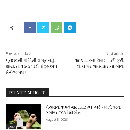
Previous article
Next article
પ્રાઇવસી પોલિસી મંજૂર નહીં
48 કલાકના વિરામ પછી ફરી,
થાય, તો 15/5 પછી વોટ્સએપ
લોકો પર ભાવવધારાનો બોજ
મેસેજ બંધ !
RELATED ARTICLES
લૈયારાના વૃઘ્ધને મોટરસાઇકલ આડે ગાય ઉતરતા
ગંભીર ઇજાઓથી મોત
August 8, 2026
હાલાર