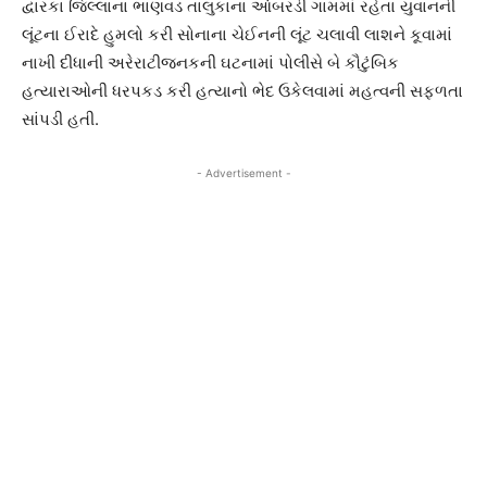
દ્વારકા જિલ્લાના ભાણવડ તાલુકાના આંબરડી ગામમાં રહેતા યુવાનની
લૂંટના ઈરાદે હુમલો કરી સોનાના ચેઈનની લૂંટ ચલાવી લાશને કૂવામાં
નાખી દીધાની અરેરાટીજનકની ઘટનામાં પોલીસે બે કૌટુંબિક
હત્યારાઓની ધરપકડ કરી હત્યાનો ભેદ ઉકેલવામાં મહત્વની સફળતા
સાંપડી હતી.
- Advertisement -