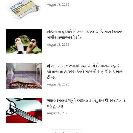
August 8, 2026
લૈયારાના વૃઘ્ધને મોટરસાઇકલ આડે ગાય ઉતરતા
ગંભીર ઇજાઓથી મોત
August 8, 2026
શું તમારા બાથરૂમમાં પણ આવે છે કાનખજૂરા?
ચોમાસામાં ટાઇલ્સ અને ગટરની સફાઈ માટે ખાસ
ટીપ્સ
August 8, 2026
જામનગરમાં જૂની અદાવતમાં યુવાન ઉપર તલવાર
વડે હુમલો
August 8, 2026