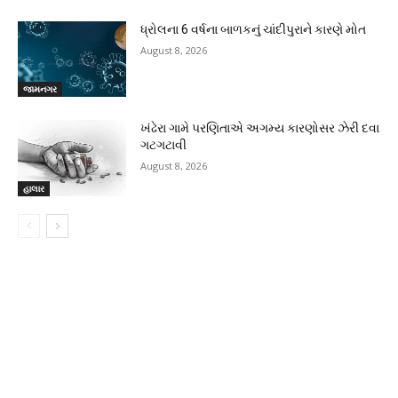
ધ્રોલના 6 વર્ષના બાળકનું ચાંદીપુરાને કારણે મોત
August 8, 2026
જામનગર
ખંઢેરા ગામે પરણિતાએ અગમ્ય કારણોસર ઝેરી દવા
ગટગટાવી
August 8, 2026
હાલાર