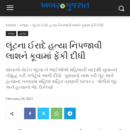
Home
રાજ્ય
લૂંટના ઈરાદે હત્યા નિપજાવી લાશને કૂવામાં ફેંકી દીધી
રાજ્ય
હાલાર
લૂંટના ઈરાદે હત્યા નિપજાવી
લાશને કૂવામાં ફેંકી દીધી
સોનાનો ચેઈન લૂંટવા બે ભાઈઓએ મહિલાની મદદથી યુવાનને
બેશુદ્ધ કરી ગળેટૂંપો આપી દીધો : પૂરાવાનો નાશ કરી લૂંટ અને
હત્યાના બનાવમાં મહિલા સહિત ત્રણની ધરપકડ : પોલીસે લૂંટ
અને હત્યાનો ભેદ ઉકેલ્યો
February 24, 2021